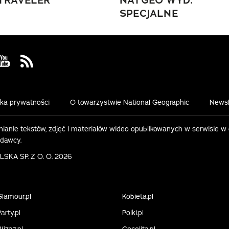
TRAVELER
NATGEO WYD.
SPECJALNE
 Facebook
us on Instagram
Visit us on Youtube
Visit us on Rss
yka prywatności
O towarzystwie National Geographic
Newsl
ianie tekstów, zdjęć i materiałów wideo opublikowanych w serwisie w
ydawcy.
KA SP. Z O. O. 2026
Glamour.pl
Kobieta.pl
arty.pl
Polki.pl