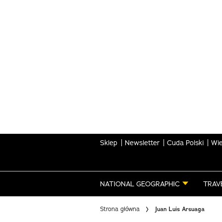
Skip
to
main
content
Sklep
Newsletter
Cuda Polski
Wie
NATIONAL GEOGRAPHIC
TRAV
Strona główna
Juan Luis Arsuaga