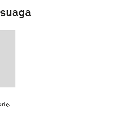
rsuaga
rię.