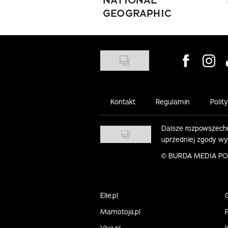
NATIONAL
GEOGRAPHIC
Visit us on
Visit 
Kontakt
Regulamin
Polit
Dalsze rozpowszechn
uprzedniej zgody w
©
BURDA MEDIA POLS
Elle.pl
Mamotoja.pl
P