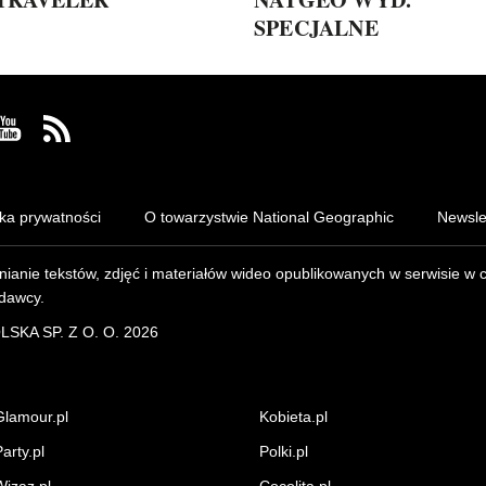
SPECJALNE
 Facebook
us on Instagram
Visit us on Youtube
Visit us on Rss
yka prywatności
O towarzystwie National Geographic
Newsle
ianie tekstów, zdjęć i materiałów wideo opublikowanych w serwisie w 
dawcy.
SKA SP. Z O. O. 2026
Glamour.pl
Kobieta.pl
arty.pl
Polki.pl
Wizaz.pl
Cocolita.pl