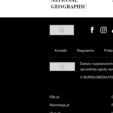
GEOGRAPHIC
Visit us on
Visit 
Kontakt
Regulamin
Polit
Dalsze rozpowszechn
uprzedniej zgody wy
©
BURDA MEDIA POL
Elle.pl
Mamotoja.pl
P
Viva.pl