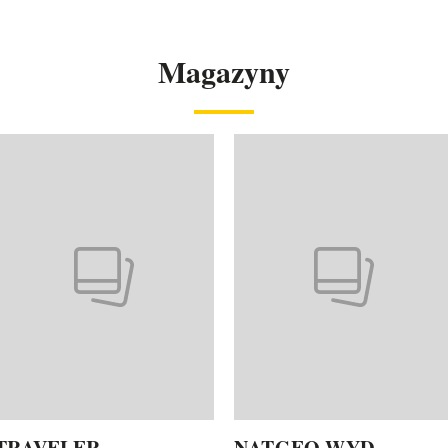
Magazyny
o 4 z 4
TRAVELER
NATGEO WYD.