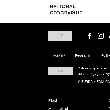
NATIONAL
GEOGRAPHIC
Visit us on
Visit 
Kontakt
Regulamin
Polit
Dalsze rozpowszechn
uprzedniej zgody w
©
BURDA MEDIA POLS
Elle.pl
Mamotoja.pl
P