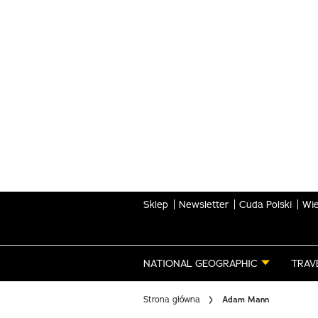
Skip
to
main
content
Sklep
Newsletter
Cuda Polski
Wie
NATIONAL GEOGRAPHIC
TRAV
Strona główna
Adam Mann