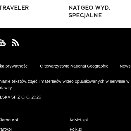
TRAVELER
NATGEO WYD.
SPECJALNE
 Facebook
us on Instagram
Visit us on Youtube
Visit us on Rss
yka prywatności
O towarzystwie National Geographic
Newsl
ianie tekstów, zdjęć i materiałów wideo opublikowanych w serwisie w
ydawcy.
KA SP. Z O. O. 2026
Glamour.pl
Kobieta.pl
arty.pl
Polki.pl