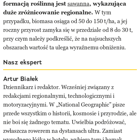
formacją roślinną jest
sawanna
, wykazująca
duże zróżnicowanie regionalne.
W tym
przypadku, biomasa osiąga od 50 do 150 t/ha, a jej
roczny przyrost zamyka się w przedziale od 8 do 30 t,
przy czym należy podkreślić, że na najsuchszych
obszarach wartość ta ulega wyraźnemu obniżeniu.
Nasz ekspert
Artur Białek
Dziennikarz i redaktor. Wcześniej związany z
redakcjami regionalnymi, technologicznymi i
motoryzacyjnymi. W „National Geographic” pisze
przede wszystkim o historii, kosmosie i przyrodzie, ale
nie boi się żadnego tematu. Uwielbia podróżować,
zwłaszcza rowerem na dystansach ultra. Zamiast
wygodnego łóżka w hotelu, wybiera tarp i hamak.