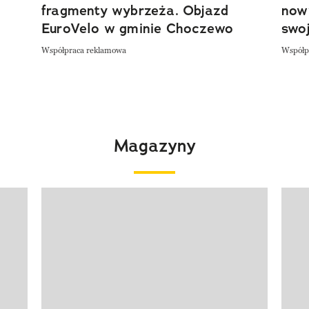
fragmenty wybrzeża. Objazd
now
EuroVelo w gminie Choczewo
swoj
Współpraca reklamowa
Współp
Magazyny
Pokazywanie elementu 1 z 4