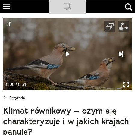
Skip
to
NATIONAL GEOGRAPHIC
main
content
TRAVELER
PODCASTY
Sklep
Newsletter
0:00 / 0:31
Cuda Polski
Przyroda
Wielki Konkurs Fotograficzny
Klimat równikowy – czym się
Trendbook Podróżniczy
charakteryzuje i w jakich krajach
Polecane
panuje?