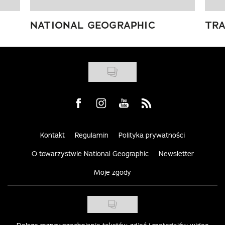
NATIONAL GEOGRAPHIC
TRA
Visit us on Facebook
Visit us on Instagram
Visit us on Youtube
Visit us on Rss
Kontakt
Regulamin
Polityka prywatności
O towarzystwie National Geographic
Newsletter
Moje zgody