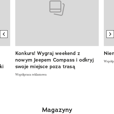
previous element
n
Konkurs! Wygraj weekend z
Niem
nowym Jeepem Compass i odkryj
Współp
ki
swoje miejsce poza trasą
Współpraca reklamowa
Magazyny