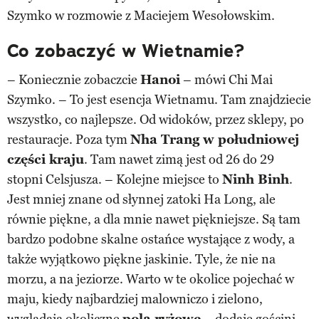
Szymko w rozmowie z Maciejem Wesołowskim.
Co zobaczyć w Wietnamie?
– Koniecznie zobaczcie
Hanoi
– mówi Chi Mai
Szymko. – To jest esencja Wietnamu. Tam znajdziecie
wszystko, co najlepsze. Od widoków, przez sklepy, po
restauracje. Poza tym
Nha Trang w południowej
części kraju
. Tam nawet zimą jest od 26 do 29
stopni Celsjusza. – Kolejne miejsce to
Ninh Binh
.
Jest mniej znane od słynnej zatoki Ha Long, ale
równie piękne, a dla mnie nawet piękniejsze. Są tam
bardzo podobne skalne ostańce wystające z wody, a
także wyjątkowo piękne jaskinie. Tyle, że nie na
morzu, a na jeziorze. Warto w te okolice pojechać w
maju, kiedy najbardziej malowniczo i zielono,
wyglądają okoliczne
pola ryżowe
– dodaje gościni