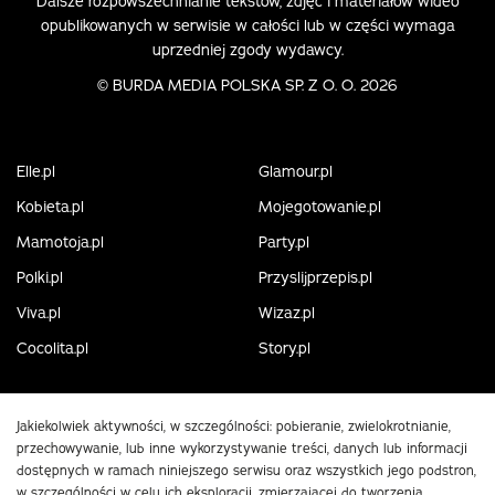
Dalsze rozpowszechnianie tekstów, zdjęć i materiałów wideo
opublikowanych w serwisie w całości lub w części wymaga
uprzedniej zgody wydawcy.
©
BURDA MEDIA POLSKA SP. Z O. O. 2026
Elle.pl
Glamour.pl
Kobieta.pl
Mojegotowanie.pl
Mamotoja.pl
Party.pl
Polki.pl
Przyslijprzepis.pl
Viva.pl
Wizaz.pl
Cocolita.pl
Story.pl
Jakiekolwiek aktywności, w szczególności: pobieranie, zwielokrotnianie,
przechowywanie, lub inne wykorzystywanie treści, danych lub informacji
dostępnych w ramach niniejszego serwisu oraz wszystkich jego podstron,
w szczególności w celu ich eksploracji, zmierzającej do tworzenia,