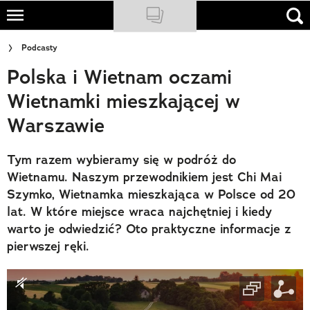
Skip
to
NATIONAL GEOGRAPHIC
Podcasty
main
Polska i Wietnam oczami
content
TRAVELER
Wietnamki mieszkającej w
PODCASTY
Warszawie
Sklep
Tym razem wybieramy się w podróż do
Newsletter
Wietnamu. Naszym przewodnikiem jest Chi Mai
Szymko, Wietnamka mieszkająca w Polsce od 20
Cuda Polski
lat. W które miejsce wraca najchętniej i kiedy
warto je odwiedzić? Oto praktyczne informacje z
Wielki Konkurs Fotograficzny
pierwszej ręki.
Trendbook Podróżniczy
Polecane