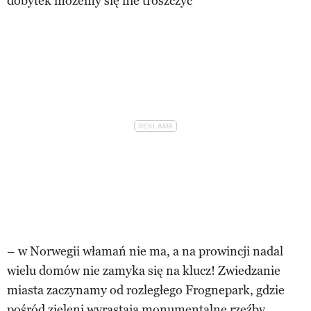
dobytek możemy się nie troszczyć
– w Norwegii włamań nie ma, a na prowincji nadal
wielu domów nie zamyka się na klucz! Zwiedzanie
miasta zaczynamy od rozległego Frognepark, gdzie
pośród zieleni wyrastają monumentalne rzeźby