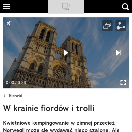
Skip
to
NATIONAL GEOGRAPHIC
main
content
TRAVELER
PODCASTY
Sklep
Newsletter
0:00 / 0:26
Cuda Polski
Kierunki
Wielki Konkurs Fotograficzny
W krainie fiordów i trolli
Trendbook Podróżniczy
Kwietniowe kempingowanie w zimnej przecież
Polecane
Norwegii może się wydawać nieco szalone. Ale