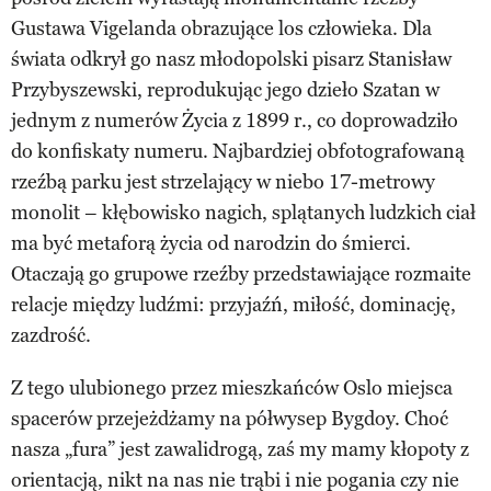
Gustawa Vigelanda obrazujące los człowieka. Dla
świata odkrył go nasz młodopolski pisarz Stanisław
Przybyszewski, reprodukując jego dzieło Szatan w
jednym z numerów Życia z 1899 r., co doprowadziło
do konfiskaty numeru. Najbardziej obfotografowaną
rzeźbą parku jest strzelający w niebo 17-metrowy
monolit – kłębowisko nagich, splątanych ludzkich ciał
ma być metaforą życia od narodzin do śmierci.
Otaczają go grupowe rzeźby przedstawiające rozmaite
relacje między ludźmi: przyjaźń, miłość, dominację,
zazdrość.
Z tego ulubionego przez mieszkańców Oslo miejsca
spacerów przejeżdżamy na półwysep Bygdoy. Choć
nasza „fura” jest zawalidrogą, zaś my mamy kłopoty z
orientacją, nikt na nas nie trąbi i nie pogania czy nie