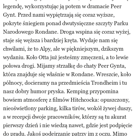
legendę, wykorzystując ją potem w dramacie Peer
Gynt. Przed nami wypiętrzają się coraz wyższe,
pokryte śniegiem ponad dwutysięczne szczyty Parku
Narodowego Rondane. Droga wspina się coraz wyżej,
staje się węższa i bardziej kręta. Wydaje nam się
chwilami, że to Alpy, ale w piękniejszym, dzikszym
wydaniu. Koło Otta już jesteśmy zmęczeni, a to lewie
połowa drogi. Mijamy strzałkę do chaty Peer Gynta,
która znajduje się właśnie w Rondane. Wreszcie, koło
północy, docieramy na przedmieścia Trondheim i tu
nasz dobry humor pryska. Kemping przypomina
bowiem atmosferę z filmów Hitchcocka: opuszczony,
nieoświetlony parking, kilka tirów, wokół żywej duszy,
a w recepcji dwoje pracowników, którzy są tu akurat
pierwszy dzień i nie wiedzą nawet, gdzie jest podpięcie
do prądu. Jakoś podejrzanie patrzy im z oczu. Mimo