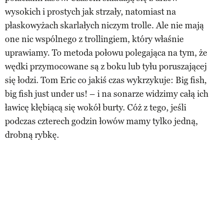
wysokich i prostych jak strzały, natomiast na
płaskowyżach skarlałych niczym trolle. Ale nie mają
one nic wspólnego z trollingiem, który właśnie
uprawiamy. To metoda połowu polegająca na tym, że
wędki przymocowane są z boku lub tyłu poruszającej
się łodzi. Tom Eric co jakiś czas wykrzykuje: Big fish,
big fish just under us! – i na sonarze widzimy całą ich
ławicę kłębiącą się wokół burty. Cóż z tego, jeśli
podczas czterech godzin łowów mamy tylko jedną,
drobną rybkę.