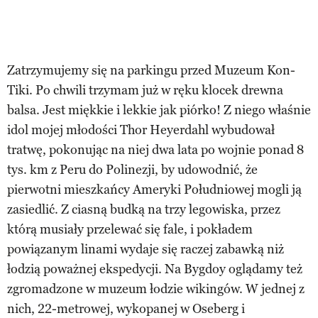
Zatrzymujemy się na parkingu przed Muzeum Kon-
Tiki. Po chwili trzymam już w ręku klocek drewna
balsa. Jest miękkie i lekkie jak piórko! Z niego właśnie
idol mojej młodości Thor Heyerdahl wybudował
tratwę, pokonując na niej dwa lata po wojnie ponad 8
tys. km z Peru do Polinezji, by udowodnić, że
pierwotni mieszkańcy Ameryki Południowej mogli ją
zasiedlić. Z ciasną budką na trzy legowiska, przez
którą musiały przelewać się fale, i pokładem
powiązanym linami wydaje się raczej zabawką niż
łodzią poważnej ekspedycji. Na Bygdoy oglądamy też
zgromadzone w muzeum łodzie wikingów. W jednej z
nich, 22-metrowej, wykopanej w Oseberg i