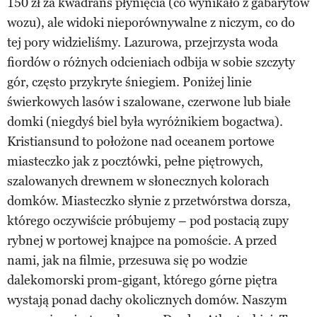
150 zł za kwadrans płynięcia (co wynikało z gabarytów
wozu), ale widoki nieporównywalne z niczym, co do
tej pory widzieliśmy. Lazurowa, przejrzysta woda
fiordów o różnych odcieniach odbija w sobie szczyty
gór, często przykryte śniegiem. Poniżej linie
świerkowych lasów i szalowane, czerwone lub białe
domki (niegdyś biel była wyróżnikiem bogactwa).
Kristiansund to położone nad oceanem portowe
miasteczko jak z pocztówki, pełne piętrowych,
szalowanych drewnem w słonecznych kolorach
domków. Miasteczko słynie z przetwórstwa dorsza,
którego oczywiście próbujemy – pod postacią zupy
rybnej w portowej knajpce na pomoście. A przed
nami, jak na filmie, przesuwa się po wodzie
dalekomorski prom-gigant, którego górne piętra
wystają ponad dachy okolicznych domów. Naszym