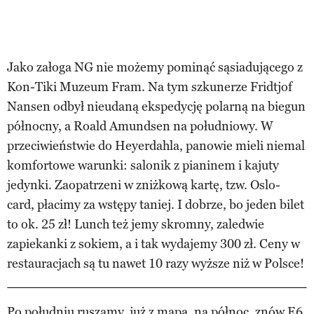
Jako załoga NG nie możemy pominąć sąsiadującego z
Kon-Tiki Muzeum Fram. Na tym szkunerze Fridtjof
Nansen odbył nieudaną ekspedycję polarną na biegun
północny, a Roald Amundsen na południowy. W
przeciwieństwie do Heyerdahla, panowie mieli niemal
komfortowe warunki: salonik z pianinem i kajuty
jedynki. Zaopatrzeni w zniżkową kartę, tzw. Oslo-
card, płacimy za wstępy taniej. I dobrze, bo jeden bilet
to ok. 25 zł! Lunch też jemy skromny, zaledwie
zapiekanki z sokiem, a i tak wydajemy 300 zł. Ceny w
restauracjach są tu nawet 10 razy wyższe niż w Polsce!
Po południu ruszamy, już z mapą, na północ, znów E6