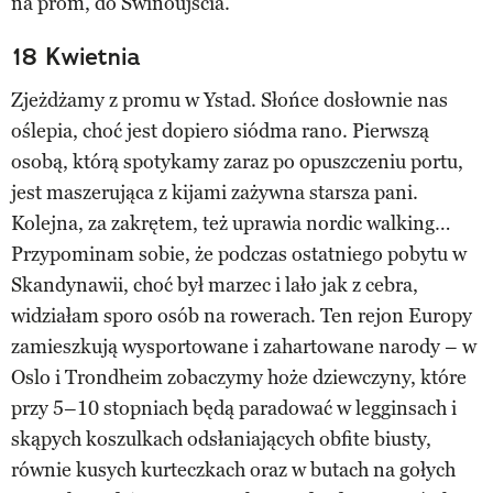
na prom, do Świnoujścia.
18 Kwietnia
Zjeżdżamy z promu w Ystad. Słońce dosłownie nas
oślepia, choć jest dopiero siódma rano. Pierwszą
osobą, którą spotykamy zaraz po opuszczeniu portu,
jest maszerująca z kijami zażywna starsza pani.
Kolejna, za zakrętem, też uprawia nordic walking…
Przypominam sobie, że podczas ostatniego pobytu w
Skandynawii, choć był marzec i lało jak z cebra,
widziałam sporo osób na rowerach. Ten rejon Europy
zamieszkują wysportowane i zahartowane narody – w
Oslo i Trondheim zobaczymy hoże dziewczyny, które
przy 5–10 stopniach będą paradować w legginsach i
skąpych koszulkach odsłaniających obfite biusty,
równie kusych kurteczkach oraz w butach na gołych