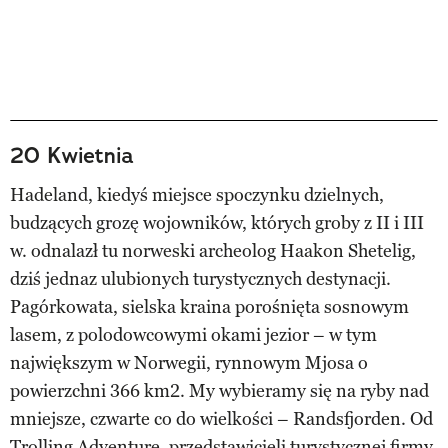
20 Kwietnia
Hadeland, kiedyś miejsce spoczynku dzielnych,
budzących grozę wojowników, których groby z II i III
w. odnalazł tu norweski archeolog Haakon Shetelig,
dziś jednaz ulubionych turystycznych destynacji.
Pagórkowata, sielska kraina porośnięta sosnowym
lasem, z polodowcowymi okami jezior – w tym
największym w Norwegii, rynnowym Mjosa o
powierzchni 366 km2. My wybieramy się na ryby nad
mniejsze, czwarte co do wielkości – Randsfjorden. Od
Trolling Adventure, przedstawicieli turystycznej firmy