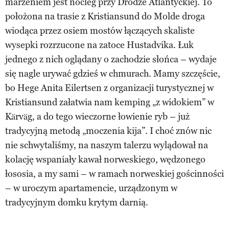
marzeniem jest nocleg przy Drodze Atlantyckiej. To
położona na trasie z Kristiansund do Molde droga
wiodąca przez osiem mostów łączących skaliste
wysepki rozrzucone na zatoce Hustadvika. Łuk
jednego z nich oglądany o zachodzie słońca – wydaje
się nagle urywać gdzieś w chmurach. Mamy szczęście,
bo Hege Anita Eilertsen z organizacji turystycznej w
Kristiansund załatwia nam kemping „z widokiem” w
Kärväg, a do tego wieczorne łowienie ryb – już
tradycyjną metodą „moczenia kija”. I choć znów nic
nie schwytaliśmy, na naszym talerzu wylądował na
kolację wspaniały kawał norweskiego, wędzonego
łososia, a my sami – w ramach norweskiej gościnności
– w uroczym apartamencie, urządzonym w
tradycyjnym domku krytym darnią.