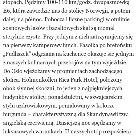
stopach. Pędzimy 100-110 km/godz. dwupasmówką
E6, która zawiedzie nas do stolicy Norwegii, a potem
dalej, na północ. Pobocza i liczne parkingi w otulinie
sosnowych lasów i bazaltowych skał są niemal
sterylnie czyste. Przy jednym z nich zatrzymujemy się
na pierwszy kamperowy lunch. Fasolka po bretońsku
„Pudliszek” odgrzana na kuchence okazuje się jednym
z naszych kulinarnych przebojów na tym wyjeździe.
Do Oslo wjeżdżamy w promieniach zachodzącego
słońca. Holmenkollen Rica Park Hotel, położony
obok słynnej skoczni, to jeden z najpiękniejszych
budynków stolicy, ponadstuletni, w szwajcarskim
stylu uzdrowiskowym, pomalowany w kolorze
burgunda – charakterystyczną dla Skandynawii tzw.
angielską czerwienią. Dzisiejszą noc spędzamy w
luksusowych warunkach. U naszych stóp rozpościera