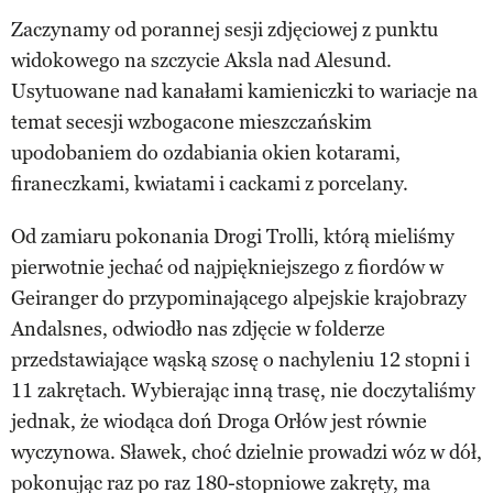
Zaczynamy od porannej sesji zdjęciowej z punktu
widokowego na szczycie Aksla nad Alesund.
Usytuowane nad kanałami kamieniczki to wariacje na
temat secesji wzbogacone mieszczańskim
upodobaniem do ozdabiania okien kotarami,
firaneczkami, kwiatami i cackami z porcelany.
Od zamiaru pokonania Drogi Trolli, którą mieliśmy
pierwotnie jechać od najpiękniejszego z fiordów w
Geiranger do przypominającego alpejskie krajobrazy
Andalsnes, odwiodło nas zdjęcie w folderze
przedstawiające wąską szosę o nachyleniu 12 stopni i
11 zakrętach. Wybierając inną trasę, nie doczytaliśmy
jednak, że wiodąca doń Droga Orłów jest równie
wyczynowa. Sławek, choć dzielnie prowadzi wóz w dół,
pokonując raz po raz 180-stopniowe zakręty, ma