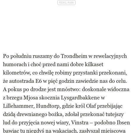
Po południu ruszamy do Trondheim w rewelacyjnych
humorach i choć przed nami dobre kilkaset
kilometrów, co chwilę robimy przystanki przekonani,
że autostrada E6 w pięć godzin zawiedzie nas do celu.
A pokus po drodze jest mnóstwo: doskonale widoczna
z brzegu Mjosa skocznia Lysgardbakkene w
Lillehammer, Hundtorp, gdzie król Olaf przebijając
dzidą drewnianego bożka, zdołał przekonać tutejszy
lud do przyjęcia nowej wiary, Vinstra – podobno Ibsen
bawiąc tu niegdyś na wakacjach, zasłyszał miejscową