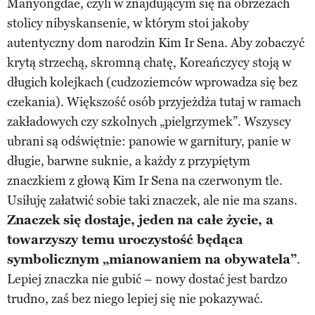
Manyongdae, czyli w znajdującym się na obrzeżach
stolicy niby­skansenie, w którym stoi jakoby
autentyczny dom narodzin Kim Ir Sena. Aby zobaczyć
krytą strzechą, skromną chatę, Koreańczycy stoją w
długich kolejkach (cudzoziemców wprowadza się bez
czekania). Większość osób przyjeżdża tutaj w ramach
zakładowych czy szkolnych „pielgrzymek”. Wszyscy
ubrani są odświętnie: panowie w garnitury, panie w
długie, barwne suknie, a każdy z przypiętym
znaczkiem z głową Kim Ir Sena na czerwonym tle.
Usiłuję załatwić sobie taki znaczek, ale nie ma szans.
Znaczek się dostaje, jeden na całe życie, a
towarzyszy temu uroczystość będąca
symbolicznym „mianowaniem na obywatela”
.
Lepiej znaczka nie gubić – nowy dostać jest bardzo
trudno, zaś bez niego lepiej się nie pokazywać.