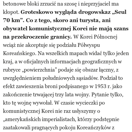
betonowe bloki zrzucić na szosę i nieprzyjaciel ma
kłopot.
Groteskowo wygląda drogowskaz „Seul
70 km”. Co z tego, skoro ani turysta, ani
obywatel komunistycznej Korei nie mają szans
na przekroczenie granicy.
W Korei Północnej
wciąż nie akceptuje się podziału Półwyspu
Koreańskiego. Na wszelkich mapach widać tylko jeden
kraj, a w oficjalnych informacjach geograficznych w
rubryce „powierzchnia” podaje się obszar łączny, z
uwzględnieniem południowych sąsiadów. Podział to
efekt zawieszenia broni podpisanego w 1953 r. jako
zakończenie trwającej trzy lata wojny. Pytanie tylko,
kto tę wojnę wywołał. W czasie wycieczki po
komunistycznej Korei nie raz usłyszymy o
„amerykańskich imperialistach, którzy podstępnie
zaatakowali pragnących pokoju Koreańczyków z