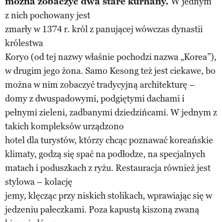
można zobaczyć dwa stare kurhany.
W jednym
z nich pochowany jest
zmarły w 1374 r. król z panującej wówczas dynastii
królestwa
Koryo (od tej nazwy właśnie pochodzi nazwa „Korea”),
w drugim jego żona. Samo Kesong też jest ciekawe, bo
można w nim zobaczyć tradycyjną architekturę –
domy z dwuspadowymi, podgiętymi dachami i
pełnymi zieleni, zadbanymi dziedzińcami. W jednym z
takich kompleksów urządzono
hotel dla turystów, którzy chcąc poznawać koreańskie
klimaty, godzą się spać na podłodze, na specjalnych
matach i poduszkach z ryżu. Restauracja również jest
stylowa – kolację
jemy, klęcząc przy niskich stolikach, wprawiając się w
jedzeniu pałeczkami. Poza kapustą kiszoną zwaną