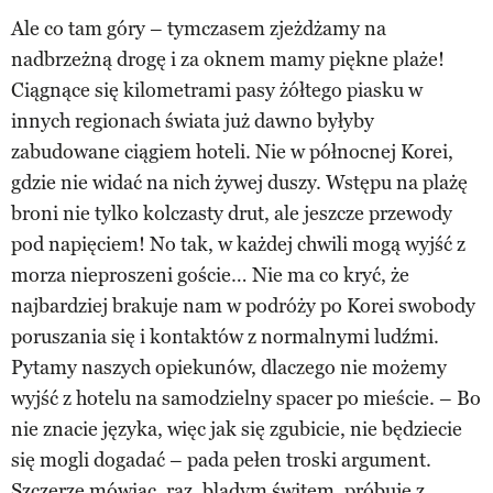
Ale co tam góry – tymczasem zjeżdżamy na
nadbrzeżną drogę i za oknem mamy piękne plaże!
Ciągnące się kilometrami pasy żółtego piasku w
innych regionach świata już dawno byłyby
zabudowane ciągiem hoteli. Nie w północnej Korei,
gdzie nie widać na nich żywej duszy. Wstępu na plażę
broni nie tylko kolczasty drut, ale jeszcze przewody
pod napięciem! No tak, w każdej chwili mogą wyjść z
morza nieproszeni goście… Nie ma co kryć, że
najbardziej brakuje nam w podróży po Korei swobody
poruszania się i kontaktów z normalnymi ludźmi.
Pytamy naszych opiekunów, dlaczego nie możemy
wyjść z hotelu na samodzielny spacer po mieście. – Bo
nie znacie języka, więc jak się zgubicie, nie będziecie
się mogli dogadać – pada pełen troski argument.
Szczerze mówiąc, raz, bladym świtem, próbuję z