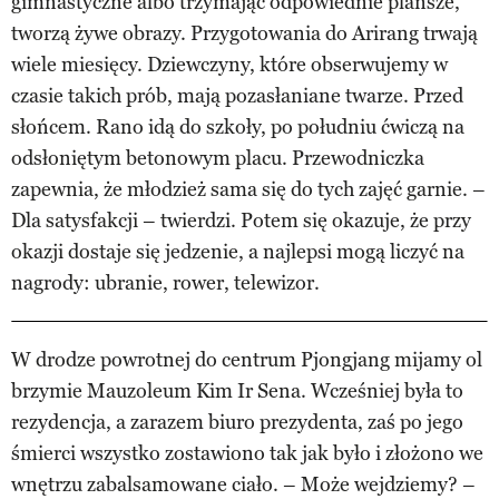
gimnastyczne albo trzymając odpowiednie plansze,
tworzą żywe obrazy. Przygotowania do Arirang trwają
wiele miesięcy. Dziewczyny, które obserwujemy w
czasie takich prób, mają pozasłaniane twarze. Przed
słońcem. Rano idą do szkoły, po południu ćwiczą na
odsłoniętym betonowym placu. Przewodniczka
zapewnia, że młodzież sama się do tych zajęć garnie. –
Dla satysfakcji – twierdzi. Potem się okazuje, że przy
okazji dostaje się jedzenie, a najlepsi mogą liczyć na
nagrody: ubranie, rower, telewizor.
W drodze powrotnej do centrum Pjongjang mijamy ol
brzymie Mauzoleum Kim Ir Sena. Wcześniej była to
rezydencja, a zarazem biuro prezydenta, zaś po jego
śmierci wszystko zostawiono tak jak było i złożono we
wnętrzu zabalsamowane ciało. – Może wejdziemy? –