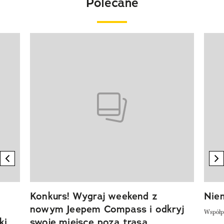
Polecane
Pokazywanie elementu 1 z 20
previous element
n
Konkurs! Wygraj weekend z
Niem
nowym Jeepem Compass i odkryj
Współp
ki
swoje miejsce poza trasą