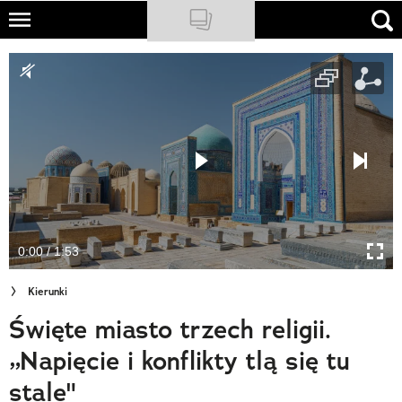
Skip
to
NATIONAL GEOGRAPHIC
main
content
TRAVELER
PODCASTY
Sklep
Newsletter
0:00 / 1:53
Cuda Polski
Kierunki
Wielki Konkurs Fotograficzny
Święte miasto trzech religii.
Trendbook Podróżniczy
„Napięcie i konflikty tlą się tu
Polecane
stale"