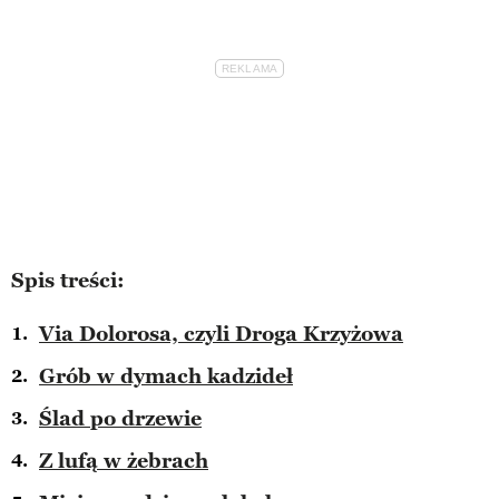
Spis treści:
Via Dolorosa, czyli Droga Krzyżowa
Grób w dymach kadzideł
Ślad po drzewie
Z lufą w żebrach