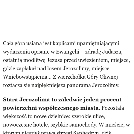
Cała góra usiana jest kaplicami upamiętniającymi
wydarzenia opisane w Ewangelii – zdradę
Judasza
,
ostatnią modlitwę Jezusa przed uwięzieniem, miejsce,
gdzie zapłakał nad losem Jerozolimy, miejsce
Wniebowstąpienia… Z wierzchołka Góry Oliwnej
roztacza się najpiękniejsza panorama Jerozolimy.
Stara Jerozolima to zaledwie jeden procent
powierzchni współczesnego miasta
. Pozostała
większość to nowe dzielnice: szerokie ulice,
nowoczesne hotele, szybkie samochody. W mieście, w
którym niegdyś prawa strzegł Sanhedryn, dziś