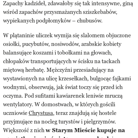
Zapachy kadzideł, zdawałoby się tak intensywne, giną
wśród zapachów przysmażanych sziszkebabów,
wypiekanych podpłomyków – chubusów.
W plątaninie uliczek wymija się slalomem objuczone
osiołki, pucybutów, nosiwodów, arabskie kobiety
balansujące koszami i tobołkami na głowach,
chłopaków transportujących w ścisku na tackach
miętową herbatę. Mężczyźni przesiadujący na
wystawionych na ulicę krzesełkach, bulgocąc fajkami
wodnymi, obserwują, jak świat toczy się przed ich
oczyma. Pod sufitami kawiarenek leniwie mruczą
wentylatory. W domostwach, w których gościli
uczniowie
Chrystusa
, teraz znajdują się hostele
przyjmujące na nocleg turystów i pielgrzymów.
Większość z nich
w Starym Mieście kupuje na