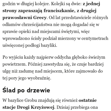
godzin w długiej kolejce. Kolejki są dwie:
z jednej
strony zapraszają franciszkanie, z drugiej
prawosławni Grecy
. Od lat przedstawiciele różnych
odłamów chrześcijaństwa nie mogą dogadać się w
sprawie opieki nad miejscami świętymi, więc
wprowadzono ścisły podział mierzony w centymetrach
uświęconej podłogi bazyliki.
Po wyjściu każdy najpierw oddycha głęboko świeżym
powietrzem. Później zawstydza się, że czuje bardziej
ulgę niż zadumę nad miejscem, które zajmowało do
tej pory jego wyobraźnię.
Ślad po drzewie
W bazylice Grobu znajdują się również
ostatnie
stacje Drogi Krzyżowej
. Dzisiaj przebiega ona