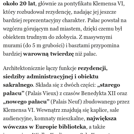
około 20 lat
, głównie za pontyfikatu Klemensa VI,
który rozbudował rezydencję, nadając jej jeszcze
bardziej reprezentacyjny charakter. Pałac powstał na
wzgórzu górującym nad miastem, dzięki czemu był
obiektem trudnym do zdobycia. Z masywnymi
murami (do 5 m grubości) i basztami przypomina
bardziej
warowną twierdzę
niż pałac.
Architektonicznie łączy funkcje
rezydencji,
siedziby administracyjnej i obiektu
sakralnego
. Składa się z dwóch części:
„starego
pałacu”
(Palais Vieux) z czasów Benedykta XII oraz
„nowego pałacu”
(Palais Neuf) zbudowanego przez
Klemensa VI. Wewnątrz znajdują się kaplice, sale
audiencyjne, komnaty mieszkalne,
największa
wówczas w Europie biblioteka
, a także