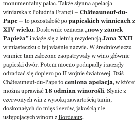
monumentalny pałac. Także słynna apelacja
winiarska z Południa Francji –
Châteauneuf-du-
Pape –
to pozostałość po
papieskich winnicach z
XIV wieku
. Dosłownie oznacza
„nowy zamek
Papieża”
i wiąże się z letnią rezydencją
Jana XXII
w miasteczku o tej właśnie nazwie. W średniowieczu
winnice tam założone zaopatrywały w wino głównie
papieski dwór. Potem mocno podupadły i zaczęły
odradzać się dopiero po II wojnie światowej. Dziś
Châteauneuf-du-Pape to
ceniona apelacja
, w której
można uprawiać
18 odmian winorośli
. Słynie z
czerwonych win z wysoką zawartością tanin,
doskonałych do mięs i serów, jakością nie
ustępujących winom z
Bordeaux
.