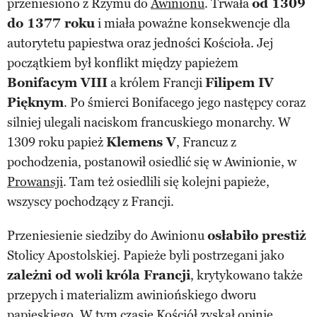
przeniesiono z Rzymu do
Awinionu
. Trwała
od 1309
do 1377 roku
i miała poważne konsekwencje dla
autorytetu papiestwa oraz jedności Kościoła. Jej
początkiem był konflikt między papieżem
Bonifacym VIII
a królem Francji
Filipem IV
Pięknym
. Po śmierci Bonifacego jego następcy coraz
silniej ulegali naciskom francuskiego monarchy. W
1309 roku papież
Klemens V
, Francuz z
pochodzenia, postanowił osiedlić się w Awinionie, w
Prowansji
. Tam też osiedlili się kolejni papieże,
wszyscy pochodzący z Francji.
Przeniesienie siedziby do Awinionu
osłabiło prestiż
Stolicy Apostolskiej. Papieże byli postrzegani jako
zależni od woli króla Francji
, krytykowano także
przepych i materializm awiniońskiego dworu
papieskiego. W tym czasie Kościół zyskał opinię