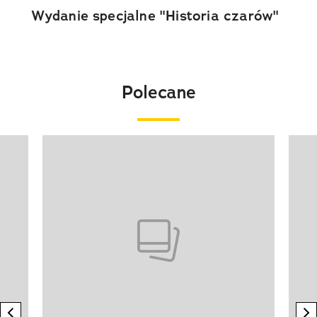
Wydanie specjalne "Historia czarów"
Polecane
Pokazywanie elementu 1 z 20
previous element
n