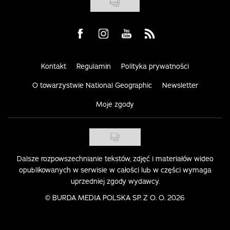
Visit us on Facebook
Visit us on Instagram
Visit us on Youtube
Visit us on Rss
Kontakt
Regulamin
Polityka prywatności
O towarzystwie National Geographic
Newsletter
Moje zgody
Dalsze rozpowszechnianie tekstów, zdjęć i materiałów wideo
opublikowanych w serwisie w całości lub w części wymaga
uprzedniej zgody wydawcy.
©
BURDA MEDIA POLSKA SP. Z O. O. 2026