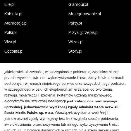
Elle.pl
Glamour.pl
Kobieta.pl
Mojegotowanie.pl
Mamotoja.pl
Party.pl
Polki.pl
Przyslijprzepis.pl
Viva.pl
Wizaz.pl
Cocolita.pl
Story.pl
Jakiekolwiek aktywności, w szczególności: pobieranie, zwielokrotnianie,
przechowywanie, lub inne wykorzystywanie treści, danych lub informacji
dostępnych w ramach niniejszego serwisu oraz wszystkich jego podstron,
w szczególności w celu ich eksploracji, zmierzającej do tworzenia,
rozwoju, modyfikacji i szkolenia systemów uczenia maszynowego,
algorytmów lub sztucznej inteligencji
jest zabronione oraz wymaga
uprzedniej, jednoznacznie wyrażonej zgody administratora serwisu –
Burda Media Polska sp. z o.o.
Obowiązek uzyskania wyraźnej i
jednoznacznej zgody wymagany jest bez względu sposób pobierania,
zwielokrotniania, przechowywania lub innego wykorzystywania treści,
danych lub informacji dostępnych w ramach niniejszego serwisu oraz