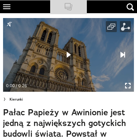
Skip
to
NATIONAL GEOGRAPHIC
main
content
TRAVELER
PODCASTY
Sklep
Newsletter
0:00 / 0:26
Cuda Polski
Kierunki
Wielki Konkurs Fotograficzny
Pałac Papieży w Awinionie jest
Trendbook Podróżniczy
jedną z największych gotyckich
Polecane
budowli świata. Powstał w