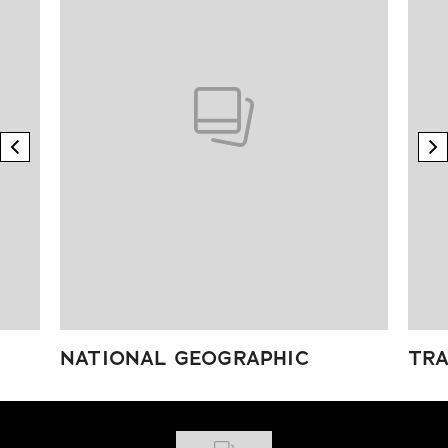
previous element
n
NATIONAL GEOGRAPHIC
TRA