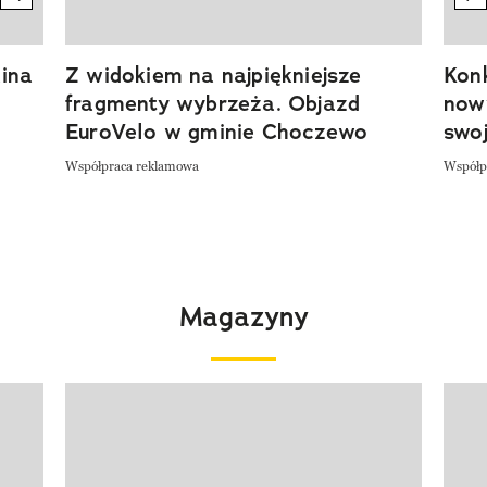
ina
Z widokiem na najpiękniejsze
Kon
fragmenty wybrzeża. Objazd
now
EuroVelo w gminie Choczewo
swoj
Współpraca reklamowa
Współp
Magazyny
Pokazywanie elementu 1 z 4