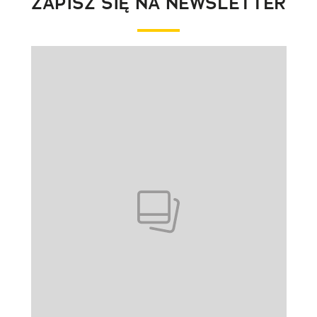
ZAPISZ SIĘ NA NEWSLETTER
Pokazywanie elementu 1 z 1