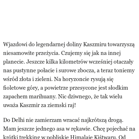
Wjazdowi do legendarnej doliny Kaszmiru towarzyszą
niesamowite przeżycia. Czujemy się jak na innej
planecie. Jeszcze kilka kilometrów wcześniej otaczały
nas pustynne połacie i surowe zbocza, a teraz toniemy
wśród złota i zieleni. Na horyzoncie rysują się
fioletowe góry, a powietrze przesycone jest słodkim
zapachem marihuany. Nic dziwnego, że tak wielu
uważa Kaszmir za ziemski raj!
Do Delhi nie zamierzam wracać najkrótszą drogą.
Mam jeszcze jednego asa w rękawie. Chcę pojechać na
krótki trekking w pobliskie Himalaje Kiśtwaru. Od