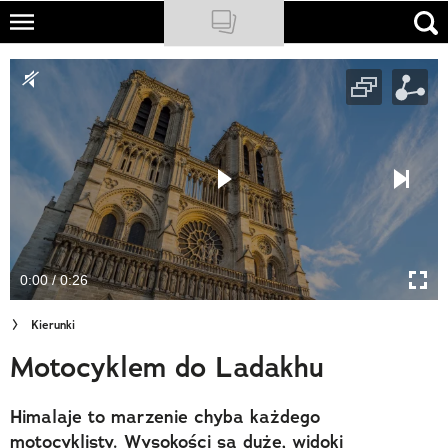
Skip
to
NATIONAL GEOGRAPHIC
main
content
TRAVELER
PODCASTY
Sklep
Newsletter
0:00 / 0:26
Cuda Polski
Kierunki
Wielki Konkurs Fotograficzny
Motocyklem do Ladakhu
Trendbook Podróżniczy
Himalaje to marzenie chyba każdego
Polecane
motocyklisty. Wysokości są duże, widoki