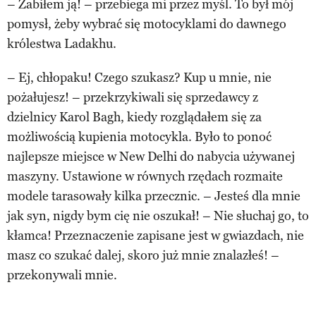
– Zabiłem ją! – przebiega mi przez myśl. To był mój
pomysł, żeby wybrać się motocyklami do dawnego
królestwa Ladakhu.
– Ej, chłopaku! Czego szukasz? Kup u mnie, nie
pożałujesz! – przekrzykiwali się sprzedawcy z
dzielnicy Karol Bagh, kiedy rozglądałem się za
możliwością kupienia motocykla. Było to ponoć
najlepsze miejsce w New Delhi do nabycia używanej
maszyny. Ustawione w równych rzędach rozmaite
modele tarasowały kilka przecznic. – Jesteś dla mnie
jak syn, nigdy bym cię nie oszukał! – Nie słuchaj go, to
kłamca! Przeznaczenie zapisane jest w gwiazdach, nie
masz co szukać dalej, skoro już mnie znalazłeś! –
przekonywali mnie.