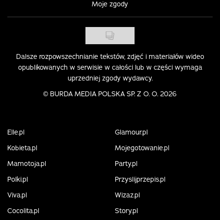
Moje zgody
Dalsze rozpowszechnianie tekstów, zdjęć i materiałów wideo
opublikowanych w serwisie w całości lub w części wymaga
uprzedniej zgody wydawcy.
©
BURDA MEDIA POLSKA SP. Z O. O. 2026
Elle.pl
Glamour.pl
Kobieta.pl
Mojegotowanie.pl
Mamotoja.pl
Party.pl
Polki.pl
Przyslijprzepis.pl
Viva.pl
Wizaz.pl
Cocolita.pl
Story.pl