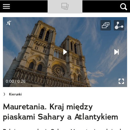
Skip
to
NATIONAL GEOGRAPHIC
main
content
TRAVELER
PODCASTY
Sklep
Newsletter
0:00 / 0:26
Cuda Polski
Kierunki
Wielki Konkurs Fotograficzny
Mauretania. Kraj między
Trendbook Podróżniczy
piaskami Sahary a Atlantykiem
Polecane