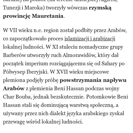
Tunezji i Maroka) tworzyły wówczas
rzymską
prowincję Mauretania
.
W VII wieku n.e. region został podbity przez Arabów,
co zapoczątkowało proces
islamizacji i arabizacji
lokalnej ludności. W XI stuleciu nomadyczne grupy
Barberów utworzyły ruch Almorawidów, który dał
początek imperium rozciągającemu się od Sahary po
Półwysep Iberyjski. W XVII wieku miejscowe
plemiona podjęły próbę
powstrzymania napływu
Arabów
z plemienia Beni Hassan podczas wojny
Char Bouba, jednak bezskutecznie. Potomkowie Beni
Hassan stali się dominującą warstwą społeczną, a
używany przez nich dialekt języka arabskiego zyskał
przewagę wśród lokalnej ludności.