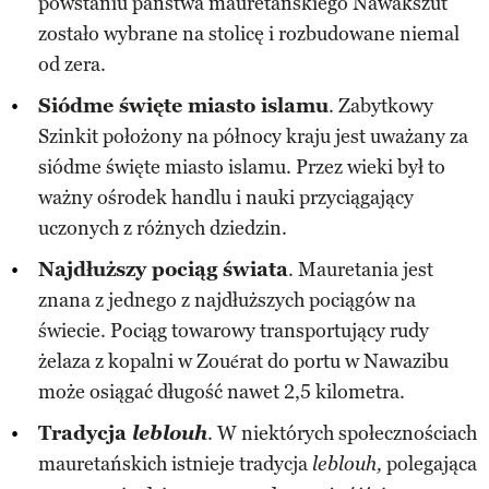
powstaniu państwa mauretańskiego Nawakszut
zostało wybrane na stolicę i rozbudowane niemal
od zera.
Siódme święte miasto islamu
. Zabytkowy
Szinkit położony na północy kraju jest uważany za
siódme święte miasto islamu. Przez wieki był to
ważny ośrodek handlu i nauki przyciągający
uczonych z różnych dziedzin.
Najdłuższy pociąg świata
. Mauretania jest
znana z jednego z najdłuższych pociągów na
świecie. Pociąg towarowy transportujący rudy
żelaza z kopalni w Zouérat do portu w Nawazibu
może osiągać długość nawet 2,5 kilometra.
Tradycja
leblouh
. W niektórych społecznościach
mauretańskich istnieje tradycja
polegająca
leblouh,