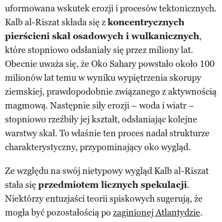
uformowana wskutek erozji i procesów tektonicznych.
Kalb al-Riszat składa się z
koncentrycznych
pierścieni skał osadowych i wulkanicznych
,
które stopniowo odsłaniały się przez miliony lat.
Obecnie uważa się, że Oko Sahary powstało około 100
milionów lat temu w wyniku wypiętrzenia skorupy
ziemskiej, prawdopodobnie związanego z aktywnością
magmową. Następnie siły erozji – woda i wiatr –
stopniowo rzeźbiły jej kształt, odsłaniając kolejne
warstwy skał. To właśnie ten proces nadał strukturze
charakterystyczny, przypominający oko wygląd.
Ze względu na swój nietypowy wygląd Kalb al-Riszat
stała się
przedmiotem licznych spekulacji
.
Niektórzy entuzjaści teorii spiskowych sugerują, że
mogła być pozostałością po
zaginionej Atlantydzie
.