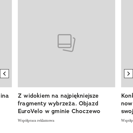
Pokazywanie elementu 1 z 20
previous element
n
ina
Z widokiem na najpiękniejsze
Kon
fragmenty wybrzeża. Objazd
now
EuroVelo w gminie Choczewo
swoj
Współpraca reklamowa
Współp