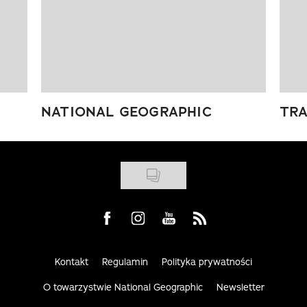
NATIONAL GEOGRAPHIC
TRA
Visit us on Facebook
Visit us on Instagram
Visit us on Youtube
Visit us on Rss
Kontakt
Regulamin
Polityka prywatności
O towarzystwie National Geographic
Newsletter