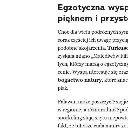
Egzotyczna wysp
pięknem i przys
Choć dla wielu podróżnych sym
coraz częściej ich uwagę przyci
podobne skojarzenia.
Turkuso
zyskała miano „Malediwów
Fil
tych, którzy marzą o egzotyczny
cenie. Wyspą nteresuje się ora
bogactwo natury
, które zna
plaż.
Palawan może poszczycić się
j
w regionie, a różnorodność po
snorkeling stają się tu niepo
fakt, że tutejsze cuda natury zo