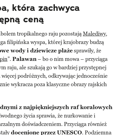
a, która zachwyca
tępną ceną
bolem tropikalnego raju pozostają
Malediwy
,
ąga filipińska wyspa, której krajobrazy budzą
we wody i dziewicze plaże
sprawiły, że
ipin
”.
Palawan
– bo o nim mowa – przyciąga
m raju, ale szukają go w bardziej przystępnej
z więcej podróżnych, odkrywając jednocześnie
cznie wykracza poza klasyczne obrazy rajskich
ednymi z najpiękniejszych raf koralowych
dwodnego życia sprawia, że nurkowanie i
wtarzalnym doświadczeniem. Przyciąga również
stały
docenione przez UNESCO
. Podziemna