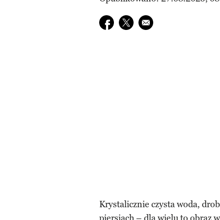
Udostępnij na facebook
Udostępnij na twitter
E-mail do przyjaciela
Krystalicznie czysta woda, drob
piersiach – dla wielu to obraz