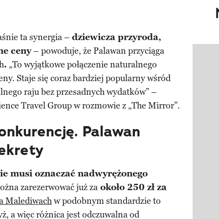
aśnie ta synergia –
dziewicza przyroda,
ne ceny
– powoduje, że Palawan przyciąga
Pokazy
h
.
„To wyjątkowe połączenie naturalnego
eny. Staje się coraz bardziej popularny wśród
kalnego raju bez przesadnych wydatków” –
rience Travel Group w rozmowie z „The Mirror”.
onkurencję. Palawan
ekrety
nie musi oznaczać nadwyrężonego
żna zarezerwować już za
około 250 zł za
na Malediwach
w podobnym standardzie to
ż, a więc różnica jest odczuwalna od