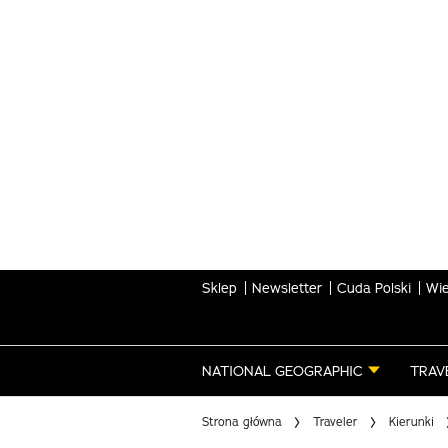
Skip
to
main
content
Sklep
Newsletter
Cuda Polski
Wie
NATIONAL GEOGRAPHIC
TRAV
Strona główna
Traveler
Kierunki