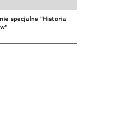
ie specjalne "Historia
ów"