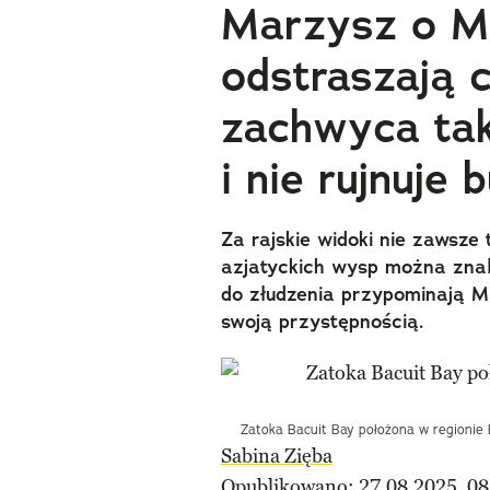
Marzysz o Ma
odstraszają 
zachwyca ta
i nie rujnuje 
Za rajskie widoki nie zawsze 
azjatyckich wysp można znale
do złudzenia przypominają M
swoją przystępnością.
Zatoka Bacuit Bay położona w regionie E
Sabina Zięba
Opublikowano: 27.08.2025, 08