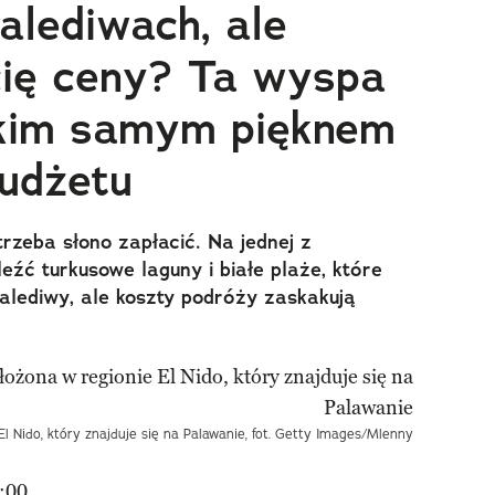
lediwach, ale
cię ceny? Ta wyspa
kim samym pięknem
budżetu
trzeba słono zapłacić. Na jednej z
źć turkusowe laguny i białe plaże, które
alediwy, ale koszty podróży zaskakują
l Nido, który znajduje się na Palawanie, fot. Getty Images/Mlenny
:00