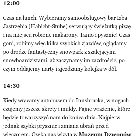
12:00
Czas na lunch. Wybieramy samoobsługowy bar Izba
Jastrzębia (Habicht-Stube) serwujący świeżutką pizzę
i na miejscu robione makarony. Tanio i pysznie! Czas
goni, robimy więc kilka szybkich zjazdów, oglądamy
po drodze fantastyczny snowpark z szalejącymi
snowboardzistami, aż zaczynamy im zazdrościć, po
czym oddajemy narty i zjeżdżamy kolejką w dół.
14:30
Kiedy wracamy autobusem do Innsbrucka, w nogach
czujemy jeszcze skręty i muldy. Fajne wrażenie, które
będzie towarzyszyć nam do końca dnia. Najpierw
jednak szybki prysznic i zmiana ubrań przed
wieczorem. Czeka nas wizyta w
Muzeum Dzwonów