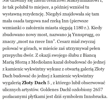
Nie dziwimy się zatem cesarzowi Maksymilianowi I,
że tak polubił to miejsce, a później wzniósł tu
wystawną rezydencję. Niegdyś znajdowała się tam
mała osada targowa nad rzeką Inn (pierwsze
wzmianki o założeniu miasta sięgają 1180 r.). Kiedy
zbudowano nowy most, nazwano ją Ynnsprugg, co
znaczy „most na rzece Inn”. Cesarz miał zwyczaj
polować w górach, w mieście zaś utrzymywał pełen
przepychu dwór. Z okazji swojego ślubu z Biancą
Marią Sforzą z Mediolanu kazał dobudować do jednej
z kamienic wykwintny wykusz z otwartą galerią Złoty
Dach budować do jednej z kamienic wykwintny
wygalerią
Złoty Dach
5 , z którego lubił obserwować
ulicznych artystów. Goldenes Dachl ozdobiony 2657
pozłacanymi płytkami jest dziś symbolem Innsbrucka.