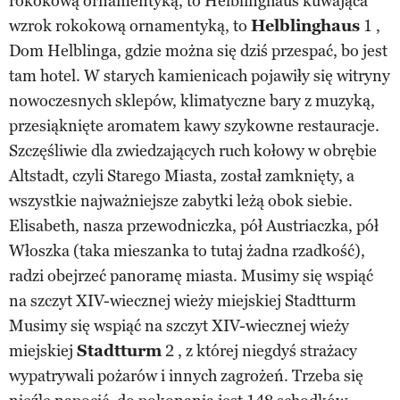
rokokową ornamentyką, to Helblinghaus kuwająca
wzrok rokokową ornamentyką, to
Helblinghaus
1 ,
Dom Helblinga, gdzie można się dziś przespać, bo jest
tam hotel. W starych kamienicach pojawiły się witryny
nowoczesnych sklepów, klimatyczne bary z muzyką,
przesiąknięte aromatem kawy szykowne restauracje.
Szczęśliwie dla zwiedzających ruch kołowy w obrębie
Altstadt, czyli Starego Miasta, został zamknięty, a
wszystkie najważniejsze zabytki leżą obok siebie.
Elisabeth, nasza przewodniczka, pół Austriaczka, pół
Włoszka (taka mieszanka to tutaj żadna rzadkość),
radzi obejrzeć panoramę miasta. Musimy się wspiąć
na szczyt XIV-wiecznej wieży miejskiej Stadtturm
Musimy się wspiąć na szczyt XIV-wiecznej wieży
miejskiej
Stadtturm
2 , z której niegdyś strażacy
wypatrywali pożarów i innych zagrożeń. Trzeba się