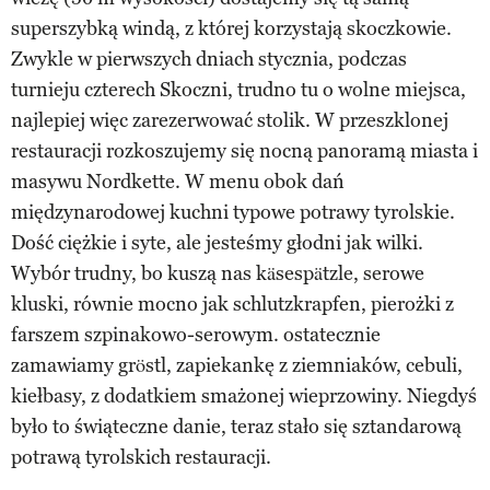
superszybką windą, z której korzystają skoczkowie.
Zwykle w pierwszych dniach stycznia, podczas
turnieju czterech Skoczni, trudno tu o wolne miejsca,
najlepiej więc zarezerwować stolik. W przeszklonej
restauracji rozkoszujemy się nocną panoramą miasta i
masywu Nordkette. W menu obok dań
międzynarodowej kuchni typowe potrawy tyrolskie.
Dość ciężkie i syte, ale jesteśmy głodni jak wilki.
Wybór trudny, bo kuszą nas käsespätzle, serowe
kluski, równie mocno jak schlutzkrapfen, pierożki z
farszem szpinakowo-serowym. ostatecznie
zamawiamy gröstl, zapiekankę z ziemniaków, cebuli,
kiełbasy, z dodatkiem smażonej wieprzowiny. Niegdyś
było to świąteczne danie, teraz stało się sztandarową
potrawą tyrolskich restauracji.