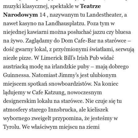
muzyki klasycznej, spektakle w
Teatrze
Narodowym
14 , nazywanym tu Landestheater, a
nawet kasyno na Landhausplatzu. Poza tym w
niejednej kawiarni można posłuchać jazzu czy bluesa
na żywo. Zaglądamy do Dom Cafe-Bar na starówce –
dość gwarny lokal, z przyćmionymi światłami, serwują
niezłe pizze. W Limerick Bill’s Irish Pub widać
austriacką modę na irlandzkie puby – mają dobrego
Guinnessa. Natomiast Jimmy’s jest ulubionym
miejscem spotkań snowboardzistów. Na koniec
lądujemy w Cafe Katzung, nowoczesnym
designerskim lokalu na starówce. Nie czuje się tu
atmosfery starego Innsbrucka, ale kieliszek
wybornego zweigelt przypomina, że jesteśmy w
Tyrolu. We właściwym miejscu na ziemi