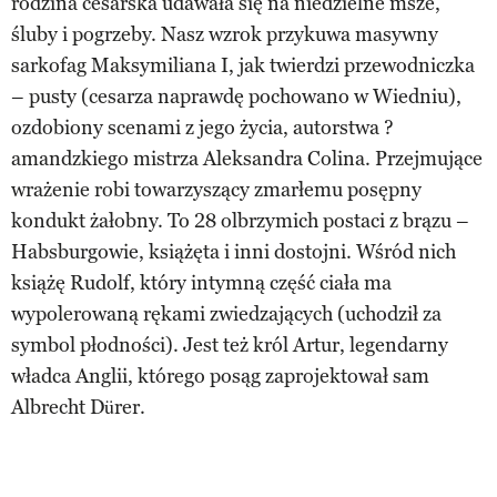
rodzina cesarska udawała się na niedzielne msze,
śluby i pogrzeby. Nasz wzrok przykuwa masywny
sarkofag Maksymiliana I, jak twierdzi przewodniczka
– pusty (cesarza naprawdę pochowano w Wiedniu),
ozdobiony scenami z jego życia, autorstwa ?
amandzkiego mistrza Aleksandra Colina. Przejmujące
wrażenie robi towarzyszący zmarłemu posępny
kondukt żałobny. To 28 olbrzymich postaci z brązu –
Habsburgowie, książęta i inni dostojni. Wśród nich
książę Rudolf, który intymną część ciała ma
wypolerowaną rękami zwiedzających (uchodził za
symbol płodności). Jest też król Artur, legendarny
władca Anglii, którego posąg zaprojektował sam
Albrecht Dürer.