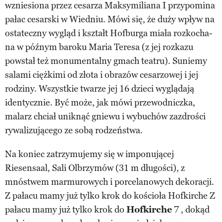
wzniesiona przez cesarza Maksymiliana I przypomina
pałac cesarski w Wiedniu. Mówi się, że duży wpływ na
ostateczny wygląd i kształt Hofburga miała rozkocha-
na w późnym baroku Maria Teresa (z jej rozkazu
powstał też monumentalny gmach teatru). Suniemy
salami ciężkimi od złota i obrazów cesarzowej i jej
rodziny. Wszystkie twarze jej 16 dzieci wyglądają
identycznie. Być może, jak mówi przewodniczka,
malarz chciał uniknąć gniewu i wybuchów zazdrości
rywalizującego ze sobą rodzeństwa.
Na koniec zatrzymujemy się w imponującej
Riesensaal, Sali Olbrzymów (31 m długości), z
mnóstwem marmurowych i porcelanowych dekoracji.
Z pałacu mamy już tylko krok do kościoła Hofkirche Z
pałacu mamy już tylko krok do
Hofkirche
7 , dokąd