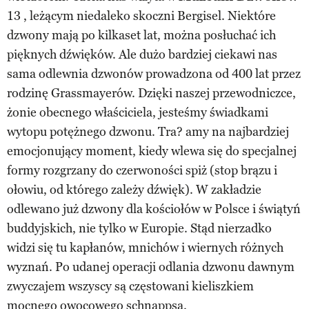
13 , leżącym niedaleko skoczni Bergisel. Niektóre
dzwony mają po kilkaset lat, można posłuchać ich
pięknych dźwięków. Ale dużo bardziej ciekawi nas
sama odlewnia dzwonów prowadzona od 400 lat przez
rodzinę Grassmayerów. Dzięki naszej przewodniczce,
żonie obecnego właściciela, jesteśmy świadkami
wytopu potężnego dzwonu. Tra? amy na najbardziej
emocjonujący moment, kiedy wlewa się do specjalnej
formy rozgrzany do czerwoności spiż (stop brązu i
ołowiu, od którego zależy dźwięk). W zakładzie
odlewano już dzwony dla kościołów w Polsce i świątyń
buddyjskich, nie tylko w Europie. Stąd nierzadko
widzi się tu kapłanów, mnichów i wiernych różnych
wyznań. Po udanej operacji odlania dzwonu dawnym
zwyczajem wszyscy są częstowani kieliszkiem
mocnego owocowego schnappsa.