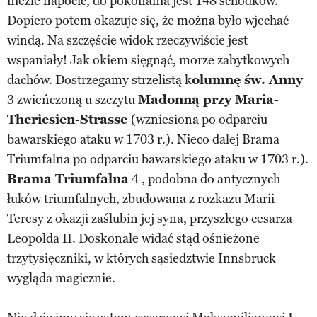
nieźle napocić, do pokonania jest 148 schodków.
Dopiero potem okazuje się, że można było wjechać
windą. Na szczęście widok rzeczywiście jest
wspaniały! Jak okiem sięgnąć, morze zabytkowych
dachów. Dostrzegamy strzelistą k
olumnę św. Anny
3 zwieńczoną u szczytu
Madonną przy Maria-
Theriesien-Strasse
(wzniesiona po odparciu
bawarskiego ataku w 1703 r.). Nieco dalej Brama
Triumfalna po odparciu bawarskiego ataku w 1703 r.).
Brama Triumfalna
4 , podobna do antycznych
łuków triumfalnych, zbudowana z rozkazu Marii
Teresy z okazji zaślubin jej syna, przyszłego cesarza
Leopolda II. Doskonale widać stąd ośnieżone
trzytysięczniki, w których sąsiedztwie Innsbruck
wygląda magicznie.