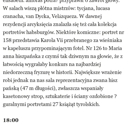
elisabeth. ambras potra? przyprawić o zawrót głowy.
W salach wiszą płótna mistrzów: tycjana, lucasa
cranacha, van Dycka, Velázqueza. W dawnej
rezydencji arcyksięcia znalazła się też cała kolekcja
portretów habsburgów. Niektóre komiczne: portret nr
158 przedstawia Karola Vii przebranego za wieśniaka
w kapeluszu przypominającym fotel. Nr 126 to Maria
anna hiszpańska z czymś tak dziwnym na głowie, że z
łatwością wygrałaby konkurs na najbardziej
niedorzeczną fryzurę w historii. Największe wrażenie
robi jednak na nas sala reprezentacyjna zwana hisz
pańską (47 m długości), zwłaszcza wspaniały
kasetonowy strop, sztukaterie i ściany ozdobione ?
guralnymi portretami 27 książąt tyrolskich.
18:00