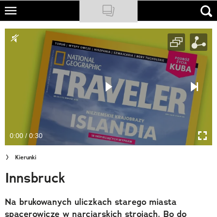
Skip
to
NATIONAL GEOGRAPHIC
main
content
TRAVELER
PODCASTY
Sklep
Newsletter
0:00 / 0:30
Cuda Polski
Kierunki
Wielki Konkurs Fotograficzny
Innsbruck
Trendbook Podróżniczy
Na brukowanych uliczkach starego miasta
Polecane
spacerowicze w narciarskich strojach. Bo do