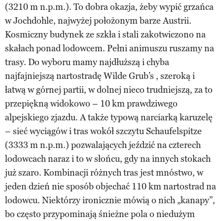
(3210 m n.p.m.). To dobra okazja, żeby wypić grzańca
w Jochdohle, najwyżej położonym barze Austrii.
Kosmiczny budynek ze szkła i stali zakotwiczono na
skałach ponad lodowcem. Pełni animuszu ruszamy na
trasy. Do wyboru mamy najdłuższą i chyba
najfajniejszą nartostradę Wilde Grub’s , szeroką i
łatwą w górnej partii, w dolnej nieco trudniejszą, za to
przepiękną widokowo – 10 km prawdziwego
alpejskiego zjazdu. A także typową narciarką karuzelę
– sieć wyciągów i tras wokół szczytu Schaufelspitze
(3333 m n.p.m.) pozwalających jeździć na czterech
lodowcach naraz i to w słońcu, gdy na innych stokach
już szaro. Kombinacji różnych tras jest mnóstwo, w
jeden dzień nie sposób objechać 110 km nartostrad na
lodowcu. Niektórzy ironicznie mówią o nich „kanapy”,
bo często przypominają śnieżne pola o niedużym