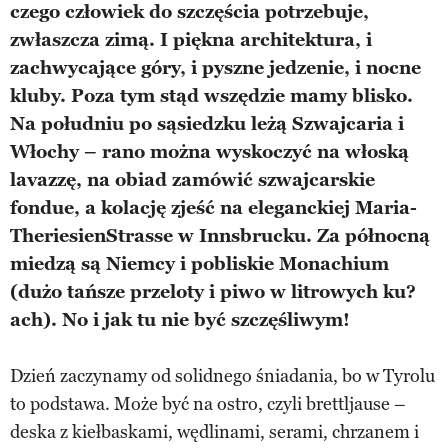
czego człowiek do szczęścia potrzebuje,
zwłaszcza zimą. I piękna architektura, i
zachwycające góry, i pyszne jedzenie, i nocne
kluby. Poza tym stąd wszędzie mamy blisko.
Na południu po sąsiedzku leżą Szwajcaria i
Włochy – rano można wyskoczyć na włoską
lavazzę, na obiad zamówić szwajcarskie
fondue, a kolację zjeść na eleganckiej Maria-
TheriesienStrasse w Innsbrucku. Za północną
miedzą są Niemcy i pobliskie Monachium
(dużo tańsze przeloty i piwo w litrowych ku?
ach). No i jak tu nie być szczęśliwym!
Dzień zaczynamy od solidnego śniadania, bo w Tyrolu
to podstawa. Może być na ostro, czyli brettljause –
deska z kiełbaskami, wędlinami, serami, chrzanem i