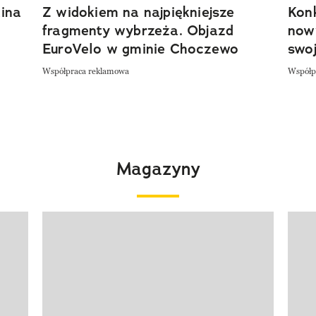
ina
Z widokiem na najpiękniejsze
Kon
fragmenty wybrzeża. Objazd
now
EuroVelo w gminie Choczewo
swoj
Współpraca reklamowa
Współp
Magazyny
Pokazywanie elementu 1 z 4