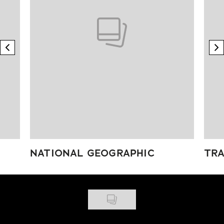
previous element
n
NATIONAL GEOGRAPHIC
TRA