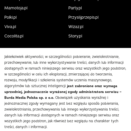
Mamotoja.pl
Party.pl
Polki.pl
Przyslijprzepis.pl
Viva.pl
Wizaz.pl
Cocolita.pl
Story.pl
Jakiekolwiek aktywności, w szczególności: pobieranie, zwielokrotnianie,
przechowywanie, lub inne wykorzystywanie treści, danych lub informacji
dostępnych w ramach niniejszego serwisu oraz wszystkich jego podstron,
w szczególności w celu ich eksploracji, zmierzającej do tworzenia,
rozwoju, modyfikacji i szkolenia systemów uczenia maszynowego,
algorytmów lub sztucznej inteligencji
jest zabronione oraz wymaga
uprzedniej, jednoznacznie wyrażonej zgody administratora serwisu –
Burda Media Polska sp. z o.o.
Obowiązek uzyskania wyraźnej i
jednoznacznej zgody wymagany jest bez względu sposób pobierania,
zwielokrotniania, przechowywania lub innego wykorzystywania treści,
danych lub informacji dostępnych w ramach niniejszego serwisu oraz
wszystkich jego podstron, jak również bez względu na charakter tych
treści, danych i informacji.