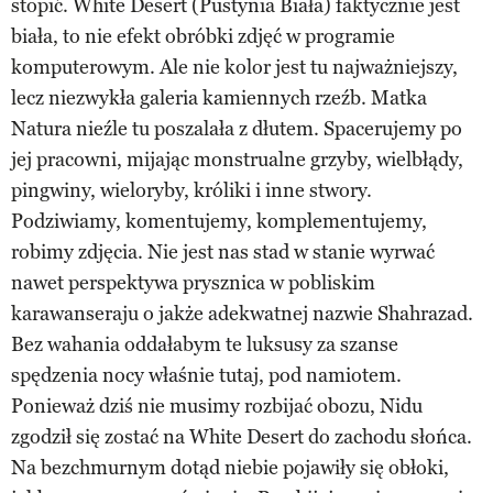
stopić. White Desert (Pustynia Biała) faktycznie jest
biała, to nie efekt obróbki zdjęć w programie
komputerowym. Ale nie kolor jest tu najważniejszy,
lecz niezwykła galeria kamiennych rzeźb. Matka
Natura nieźle tu poszalała z dłutem. Spacerujemy po
jej pracowni, mijając monstrualne grzyby, wielbłądy,
pingwiny, wieloryby, króliki i inne stwory.
Podziwiamy, komentujemy, komplementujemy,
robimy zdjęcia. Nie jest nas stad w stanie wyrwać
nawet perspektywa prysznica w pobliskim
karawanseraju o jakże adekwatnej nazwie Shahrazad.
Bez wahania oddałabym te luksusy za szanse
spędzenia nocy właśnie tutaj, pod namiotem.
Ponieważ dziś nie musimy rozbijać obozu, Nidu
zgodził się zostać na White Desert do zachodu słońca.
Na bezchmurnym dotąd niebie pojawiły się obłoki,