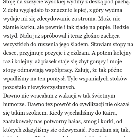
Stoję na szczycie wysokiej wydmy z deską pod pachą.
Z dołu wyglądało to znacznie lepiej, z góry wydma
wydaje mi się zdecydowanie za stroma. Może nie
złamie karku, ale pewnie i tak zjadę na pupie. Będzie
wstyd. Nidu już spróbował i teraz głośno zachęca
wszystkich do ruszenia jego śladem. Stawiam stopy na
desce, przyjmuje pozycje i zjeżdżam. A potem kolejny
raz i kolejny, aż piasek staje się zbyt gorący i moje
stopy odmawiają współpracy. Żałuję, że tak późno
wpadliśmy na ten pomysł. Tyle wspaniałych stoków
pozostało niewykorzystanych.
Dawno nie wracałam z wakacji w tak świetnym
humorze. Dawno tez powrót do cywilizacji nie okazał
się takim szokiem. Kiedy wjechaliśmy do Kairu,
zaatakowały nas potworny hałas, smog i korki, od
których zdążyliśmy się odzwyczaić. Poczułam się tak,