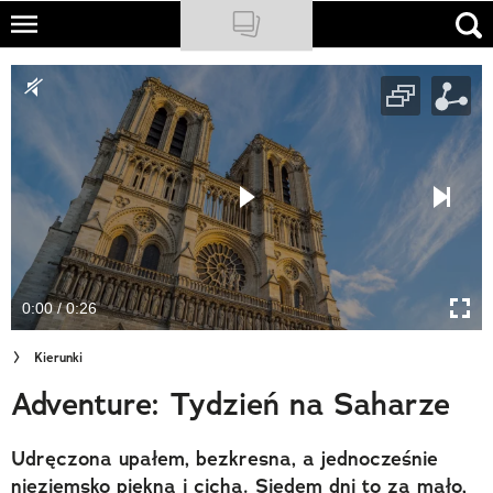
Skip
to
NATIONAL GEOGRAPHIC
main
content
TRAVELER
PODCASTY
Sklep
Newsletter
0:00 / 0:26
Cuda Polski
Kierunki
Wielki Konkurs Fotograficzny
Adventure: Tydzień na Saharze
Trendbook Podróżniczy
Udręczona upałem, bezkresna, a jednocześnie
Polecane
nieziemsko piękna i cicha. Siedem dni to za mało,