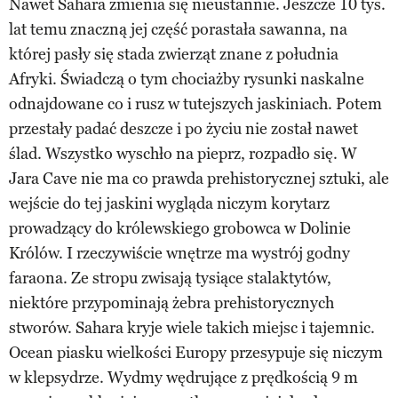
Nawet Sahara zmienia się nieustannie. Jeszcze 10 tys.
lat temu znaczną jej część porastała sawanna, na
której pasły się stada zwierząt znane z południa
Afryki. Świadczą o tym chociażby rysunki naskalne
odnajdowane co i rusz w tutejszych jaskiniach. Potem
przestały padać deszcze i po życiu nie został nawet
ślad. Wszystko wyschło na pieprz, rozpadło się. W
Jara Cave nie ma co prawda prehistorycznej sztuki, ale
wejście do tej jaskini wygląda niczym korytarz
prowadzący do królewskiego grobowca w Dolinie
Królów. I rzeczywiście wnętrze ma wystrój godny
faraona. Ze stropu zwisają tysiące stalaktytów,
niektóre przypominają żebra prehistorycznych
stworów. Sahara kryje wiele takich miejsc i tajemnic.
Ocean piasku wielkości Europy przesypuje się niczym
w klepsydrze. Wydmy wędrujące z prędkością 9 m