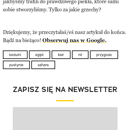
jakbyśmy trafili do prawdziwego piekła, które sami
sobie stworzyliśmy. Tylko za jakie grzechy?
Dziękujemy, że przeczytałaś/eś nasz artykuł do końca.
Bądź na bieżąco!
Obserwuj nas w Google.
beduini
egipt
kair
nil
przygoda
pustynie
sahara
ZAPISZ SIĘ NA NEWSLETTER
Pokazywanie elementu 1 z 1