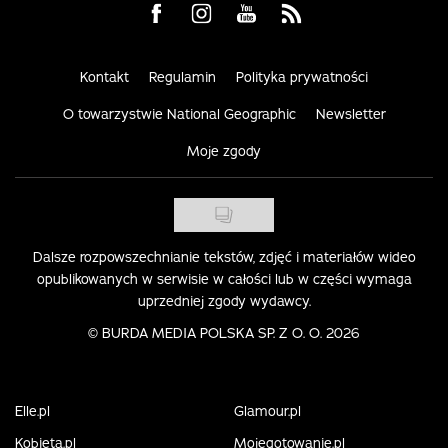
Visit us on Facebook
Visit us on Instagram
Visit us on Youtube
Visit us on Rss
Kontakt
Regulamin
Polityka prywatności
O towarzystwie National Geographic
Newsletter
Moje zgody
Dalsze rozpowszechnianie tekstów, zdjęć i materiałów wideo
opublikowanych w serwisie w całości lub w części wymaga
uprzedniej zgody wydawcy.
©
BURDA MEDIA POLSKA SP. Z O. O. 2026
Elle.pl
Glamour.pl
Kobieta.pl
Mojegotowanie.pl