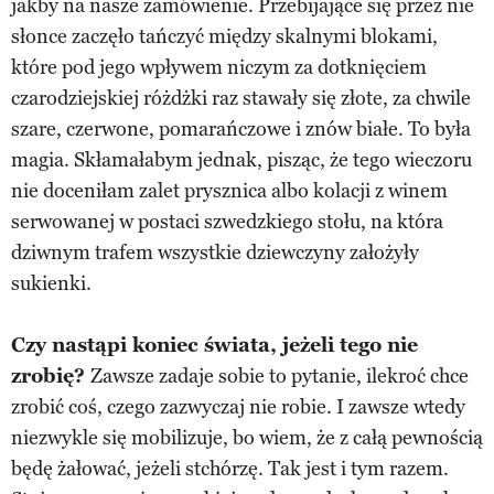
jakby na nasze zamówienie. Przebijające się przez nie
słonce zaczęło tańczyć między skalnymi blokami,
które pod jego wpływem niczym za dotknięciem
czarodziejskiej różdżki raz stawały się złote, za chwile
szare, czerwone, pomarańczowe i znów białe. To była
magia. Skłamałabym jednak, pisząc, że tego wieczoru
nie doceniłam zalet prysznica albo kolacji z winem
serwowanej w postaci szwedzkiego stołu, na która
dziwnym trafem wszystkie dziewczyny założyły
sukienki.
Czy nastąpi koniec świata, jeżeli tego nie
zrobię?
Zawsze zadaje sobie to pytanie, ilekroć chce
zrobić coś, czego zazwyczaj nie robie. I zawsze wtedy
niezwykle się mobilizuje, bo wiem, że z całą pewnością
będę żałować, jeżeli stchórzę. Tak jest i tym razem.