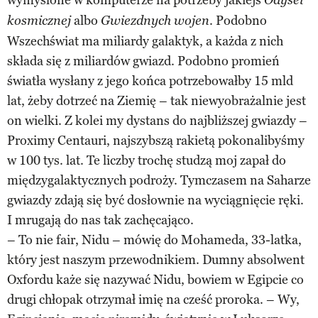
Odysei
albo
. Podobno
kosmicznej
Gwiezdnych wojen
Wszechświat ma miliardy galaktyk, a każda z nich
składa się z miliardów gwiazd. Podobno promień
światła wysłany z jego końca potrzebowałby 15 mld
lat, żeby dotrzeć na Ziemię – tak niewyobrażalnie jest
on wielki. Z kolei my dystans do najbliższej gwiazdy –
Proximy Centauri, najszybszą rakietą pokonalibyśmy
w 100 tys. lat. Te liczby trochę studzą moj zapał do
międzygalaktycznych podroży. Tymczasem na Saharze
gwiazdy zdają się być dosłownie na wyciągnięcie ręki.
I mrugają do nas tak zachęcająco.
– To nie fair, Nidu – mówię do Mohameda, 33-latka,
który jest naszym przewodnikiem. Dumny absolwent
Oxfordu każe się nazywać Nidu, bowiem w Egipcie co
drugi chłopak otrzymał imię na cześć proroka. – Wy,