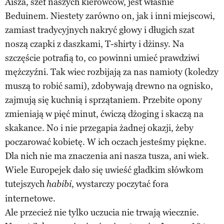
Aisza, szef naszych kierowców, jest właśnie
Beduinem. Niestety zarówno on, jak i inni miejscowi,
zamiast tradycyjnych nakryć głowy i długich szat
noszą czapki z daszkami, T-shirty i dżinsy. Na
szczęście potrafią to, co powinni umieć prawdziwi
mężczyźni. Tak wiec rozbijają za nas namioty (koledzy
muszą to robić sami), zdobywają drewno na ognisko,
zajmują się kuchnią i sprzątaniem. Przebite opony
zmieniają w pięć minut, ćwiczą dżoging i skaczą na
skakance. No i nie przegapia żadnej okazji, żeby
poczarować kobietę. W ich oczach jesteśmy piękne.
Dla nich nie ma znaczenia ani nasza tusza, ani wiek.
Wiele Europejek dało się uwieść gładkim słówkom
tutejszych
, wystarczy poczytać fora
habibi
internetowe.
Ale przecież nie tylko uczucia nie trwają wiecznie.