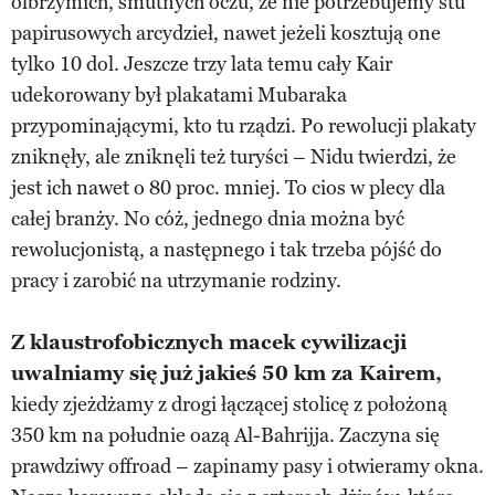
olbrzymich, smutnych oczu, że nie potrzebujemy stu
papirusowych arcydzieł, nawet jeżeli kosztują one
tylko 10 dol. Jeszcze trzy lata temu cały Kair
udekorowany był plakatami Mubaraka
przypominającymi, kto tu rządzi. Po rewolucji plakaty
zniknęły, ale zniknęli też turyści – Nidu twierdzi, że
jest ich nawet o 80 proc. mniej. To cios w plecy dla
całej branży. No cóż, jednego dnia można być
rewolucjonistą, a następnego i tak trzeba pójść do
pracy i zarobić na utrzymanie rodziny.
Z klaustrofobicznych macek cywilizacji
uwalniamy się już jakieś 50 km za Kairem,
kiedy zjeżdżamy z drogi łączącej stolicę z położoną
350 km na południe oazą Al-Bahrijja. Zaczyna się
prawdziwy offroad – zapinamy pasy i otwieramy okna.