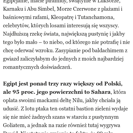
Egipcjanie, macie piramidy, świątynie w Luksorze,
Karnaku i Abu Simbel, Morze Czerwone z plażami i
baśniowymi rafami, Kleopatrę i Tutanchamona,
celebrytów, których losami interesują się wszyscy.
Najdłuższą rzekę świata, największą pustynię i jakby
tego było mało – to niebo, od którego nie potrafię i nie
chcę oderwać wzroku. Zasypianie pod baldachimem z
gwiazd zaliczyłabym do jednych z moich najbardziej
romantycznych doświadczeń.
Egipt jest ponad trzy razy większy od Polski,
ale 95 proc. jego powierzchni to Sahara
, która
oplata swoimi mackami deltę Nilu, jakby chciała ją
udusić. Z lotu ptaka ten ostatni bastion zieleni wydaje
się nie mieć żadnych szans w starciu z pustynnym
Goliatem, a jednak na razie również tutaj wygrywa