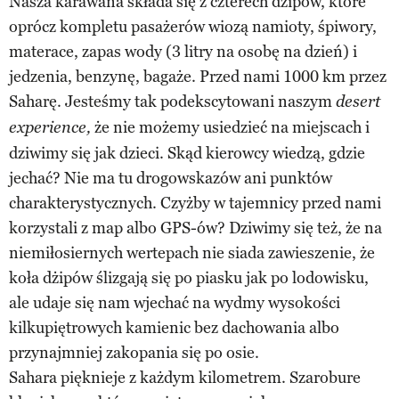
Nasza karawana składa się z czterech dżipów, które
oprócz kompletu pasażerów wiozą namioty, śpiwory,
materace, zapas wody (3 litry na osobę na dzień) i
jedzenia, benzynę, bagaże. Przed nami 1000 km przez
Saharę. Jesteśmy tak podekscytowani naszym
desert
że nie możemy usiedzieć na miejscach i
experience,
dziwimy się jak dzieci. Skąd kierowcy wiedzą, gdzie
jechać? Nie ma tu drogowskazów ani punktów
charakterystycznych. Czyżby w tajemnicy przed nami
korzystali z map albo GPS-ów? Dziwimy się też, że na
niemiłosiernych wertepach nie siada zawieszenie, że
koła dżipów ślizgają się po piasku jak po lodowisku,
ale udaje się nam wjechać na wydmy wysokości
kilkupiętrowych kamienic bez dachowania albo
przynajmniej zakopania się po osie.
Sahara pięknieje z każdym kilometrem. Szarobure