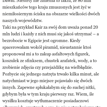
Dawid. Niestety nie zmienia to faktu, że 80 mln
mieszkańców tego kraju zmuszonych jest żyć w
niemiłosiernym ścisku na obszarze wielkości dwóch
naszych województw.
Taki na przykład Kair za swój dom uważa ponad 20
mln ludzi i każdy z nich musi się jakoś utrzymać – a
bezrobocie w Egipcie jest ogromne. Kiedy
spacerowałam wokół piramid, nieustannie ktoś
proponował mi a to zakup asfaltowych figurek,
koszulek ze sfinksem, chustek arafatek, wody, a to
zrobienie zdjęcia czy przejażdżkę na wielbłądzie.
Pozbycie się jednego natręta trwało kilka minut, ale
natychmiast w jego miejsce pojawiało się dwóch
innych. Zapewne spłukałabym się do suchej nitki,
gdybym była w tym kraju pierwszy raz. Wiem, ile
wysiłku kosztuje wytłumaczenie posiadaczowi