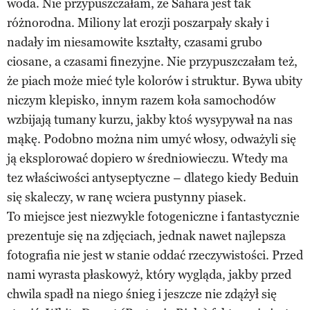
woda. Nie przypuszczałam, że Sahara jest tak
różnorodna. Miliony lat erozji poszarpały skały i
nadały im niesamowite kształty, czasami grubo
ciosane, a czasami finezyjne. Nie przypuszczałam też,
że piach może mieć tyle kolorów i struktur. Bywa ubity
niczym klepisko, innym razem koła samochodów
wzbijają tumany kurzu, jakby ktoś wysypywał na nas
mąkę. Podobno można nim umyć włosy, odważyli się
ją eksplorować dopiero w średniowieczu. Wtedy ma
tez właściwości antyseptyczne – dlatego kiedy Beduin
się skaleczy, w ranę wciera pustynny piasek.
To miejsce jest niezwykle fotogeniczne i fantastycznie
prezentuje się na zdjęciach, jednak nawet najlepsza
fotografia nie jest w stanie oddać rzeczywistości. Przed
nami wyrasta płaskowyż, który wygląda, jakby przed
chwila spadł na niego śnieg i jeszcze nie zdążył się