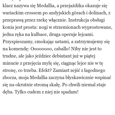
klacz nazywa się Medallia, a przejażdżka okazuje się
wariackim crossem po andyjskich górach i dolinach, z
przeprawą przez rzekę włącznie. Instrukcja obsługi
konia jest prosta: nogi w strzemionach wyprostowane,
jedna ręka na kulbace, druga operuje lejcami.
Przyspieszamy, cmokając ustami, a zatrzymujemy się
na komendę: Oooooooo, caballo! Niby nie jest to
trudne, ale jako jeździec debiutant już w piątej
minucie z przejęcia mylę się, ciągnąc lejce nie w tę
stronę, co trzeba. Efekt? Zamiast zejść z łagodnego
zbocza, moja Medallia zaczyna błyskawicznie wspinać
się na okrutnie stromą skałę. Po chwili niemal staje
dęba. Tylko cudem z niej nie spadam!