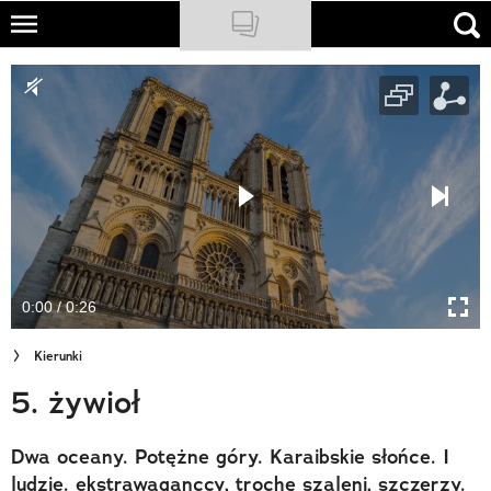
Skip
to
NATIONAL GEOGRAPHIC
main
content
TRAVELER
PODCASTY
Sklep
Newsletter
0:00 / 0:26
Cuda Polski
Kierunki
Wielki Konkurs Fotograficzny
5. żywioł
Trendbook Podróżniczy
Dwa oceany. Potężne góry. Karaibskie słońce. I
Polecane
ludzie. ekstrawaganccy, trochę szaleni, szczerzy.