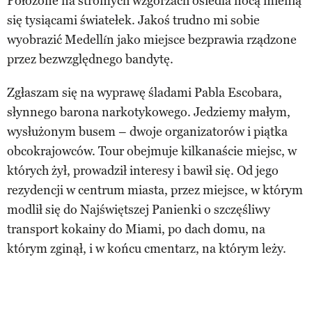
Położone na stromych wzgórzach osiedla nocą mienią
się tysiącami światełek. Jakoś trudno mi sobie
wyobrazić Medellín jako miejsce bezprawia rządzone
przez bezwzględnego bandytę.
Zgłaszam się na wyprawę śladami Pabla Escobara,
słynnego barona narkotykowego. Jedziemy małym,
wysłużonym busem – dwoje organizatorów i piątka
obcokrajowców. Tour obejmuje kilkanaście miejsc, w
których żył, prowadził interesy i bawił się. Od jego
rezydencji w centrum miasta, przez miejsce, w którym
modlił się do Najświętszej Panienki o szczęśliwy
transport kokainy do Miami, po dach domu, na
którym zginął, i w końcu cmentarz, na którym leży.