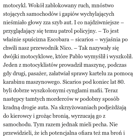
motocykl. Wokół zablokowany ruch, mnóstwo
stojących samochodów i gapiów wychylających
nieśmiało głowy zza szyb aut. I co najdziwniejsze –
przyglądający się temu patrol policyjny. – To jest
właśnie spuścizna Escobara – sicarios – wyjaśnia po
chwili nasz przewodnik Nico. – Tak nazywały się
dwójki motocyklowe, które Pablo wymyślił i wyszkolił.
Jeden z motocyklistów prowadził maszynę, podczas
gdy drugi, pasażer, załatwiał sprawy kartelu za pomocą
karabinu maszynowego. Sicarios pod koniec lat 80.
byli dobrze wyszkolonymi cynglami mafii. Teraz
następcy tamtych morderców w podobny sposób
kradną drogie auta. Na skrzyżowaniach podjeżdżają
do kierowcy i grożąc bronią, wyrzucają go z
samochodu. Tym razem jednak mieli pecha. Nie
przewidzieli, że ich potencjalna ofiara też ma broń i