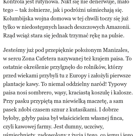
Kontrola jest rutynowa. Nikt się nie denerwuje, mało
tego – tak żołnierze, jak i podróżni uśmiechają się.
Kolumbijska wojna domowa w tej chwili toczy się już
tylko w niedostępnych lasach deszczowych Amazonii.
Rząd wciąż stara się jednak trzymać rękę na pulsie.
Jesteśmy już pod przepięknie położonym Manizales,
w sercu Zona Cafetera nazywanej też krajem paisa. To
ostatnie określenie przylgnęło do rolników, którzy
przed wiekami przybyli tu z Europy i założyli pierwsze
plantacje kawy. To niemal oddzielny naród! Typowy
paisa nosi sombrero, wąsy, kraciastą koszulę i kalosze.
Przy pasku przypiętą ma niewielką maczetę, a sam
pasek zdobi czasem sznur z kutasikami. I dobrze
byłoby, gdyby paisa był właścicielem własnej finca,
czyli kawowej farmy. Jest dumny, uczciwy,
uśmiechnięty, zadowolony z życia i tego, co jemu i jego