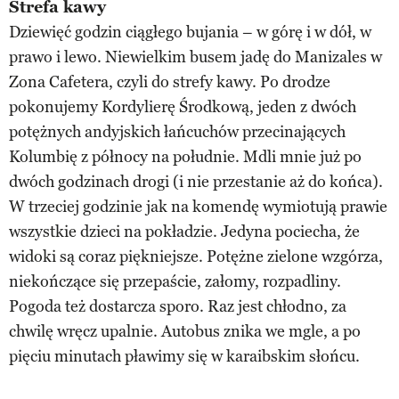
Strefa kawy
Dziewięć godzin ciągłego bujania – w górę i w dół, w
prawo i lewo. Niewielkim busem jadę do Manizales w
Zona Cafetera, czyli do strefy kawy. Po drodze
pokonujemy Kordylierę Środkową, jeden z dwóch
potężnych andyjskich łańcuchów przecinających
Kolumbię z północy na południe. Mdli mnie już po
dwóch godzinach drogi (i nie przestanie aż do końca).
W trzeciej godzinie jak na komendę wymiotują prawie
wszystkie dzieci na pokładzie. Jedyna pociecha, że
widoki są coraz piękniejsze. Potężne zielone wzgórza,
niekończące się przepaście, załomy, rozpadliny.
Pogoda też dostarcza sporo. Raz jest chłodno, za
chwilę wręcz upalnie. Autobus znika we mgle, a po
pięciu minutach pławimy się w karaibskim słońcu.