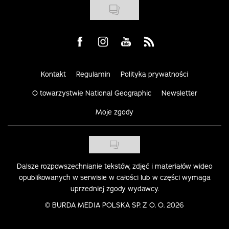
Visit us on Facebook
Visit us on Instagram
Visit us on Youtube
Visit us on Rss
Kontakt
Regulamin
Polityka prywatności
O towarzystwie National Geographic
Newsletter
Moje zgody
Dalsze rozpowszechnianie tekstów, zdjęć i materiałów wideo
opublikowanych w serwisie w całości lub w części wymaga
uprzedniej zgody wydawcy.
©
BURDA MEDIA POLSKA SP. Z O. O. 2026