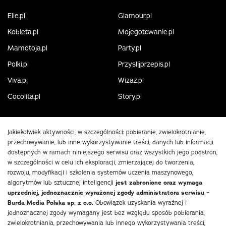
Elle.pl
Glamour.pl
Kobieta.pl
Mojegotowanie.pl
Mamotoja.pl
Party.pl
Polki.pl
Przyslijprzepis.pl
Viva.pl
Wizaz.pl
Cocolita.pl
Story.pl
Jakiekolwiek aktywności, w szczególności: pobieranie, zwielokrotnianie,
przechowywanie, lub inne wykorzystywanie treści, danych lub informacji
dostępnych w ramach niniejszego serwisu oraz wszystkich jego podstron,
w szczególności w celu ich eksploracji, zmierzającej do tworzenia,
rozwoju, modyfikacji i szkolenia systemów uczenia maszynowego,
algorytmów lub sztucznej inteligencji
jest zabronione oraz wymaga
uprzedniej, jednoznacznie wyrażonej zgody administratora serwisu –
Burda Media Polska sp. z o.o.
Obowiązek uzyskania wyraźnej i
jednoznacznej zgody wymagany jest bez względu sposób pobierania,
zwielokrotniania, przechowywania lub innego wykorzystywania treści,