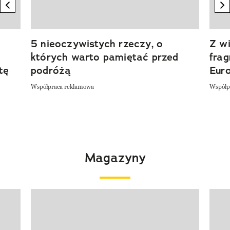
previous element
n
5 nieoczywistych rzeczy, o
Z wi
których warto pamiętać przed
fra
tę
podróżą
Eur
Współpraca reklamowa
Współp
Magazyny
Pokazywanie elementu 1 z 4