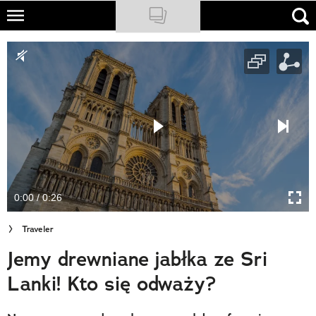
Skip
to
NATIONAL GEOGRAPHIC
main
content
TRAVELER
PODCASTY
Sklep
Newsletter
0:00 / 0:26
Cuda Polski
Traveler
Wielki Konkurs Fotograficzny
Jemy drewniane jabłka ze Sri
Trendbook Podróżniczy
Lanki! Kto się odważy?
Polecane