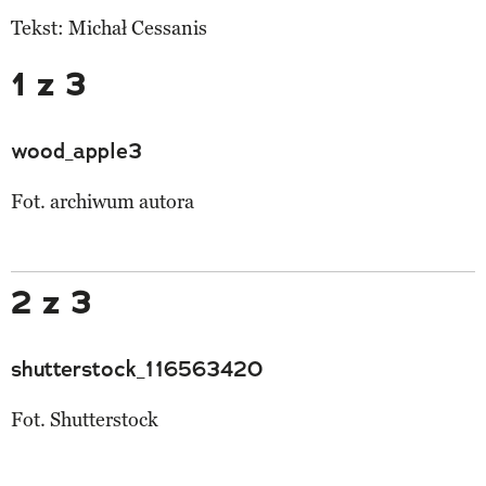
Tekst: Michał Cessanis
1 z 3
wood_apple3
Fot. archiwum autora
2 z 3
shutterstock_116563420
Fot. Shutterstock