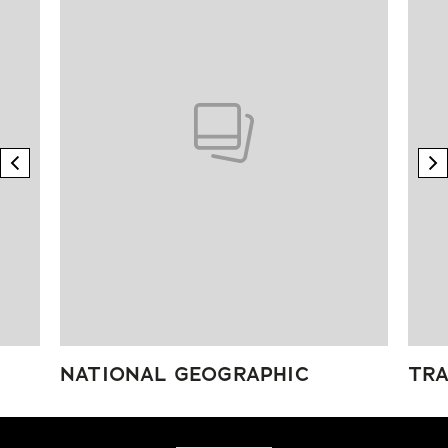
previous element
n
NATIONAL GEOGRAPHIC
TRA