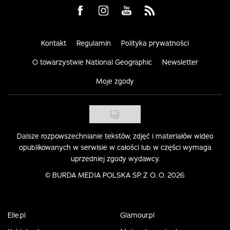
Visit us on Facebook
Visit us on Instagram
Visit us on Youtube
Visit us on Rss
Kontakt
Regulamin
Polityka prywatności
O towarzystwie National Geographic
Newsletter
Moje zgody
Dalsze rozpowszechnianie tekstów, zdjęć i materiałów wideo
opublikowanych w serwisie w całości lub w części wymaga
uprzedniej zgody wydawcy.
©
BURDA MEDIA POLSKA SP. Z O. O. 2026
Elle.pl
Glamour.pl