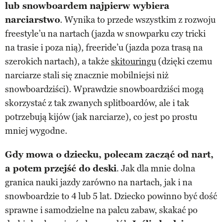
lub snowboardem najpierw wybiera
narciarstwo
. Wynika to przede wszystkim z rozwoju
freestyle’u na nartach (jazda w snowparku czy tricki
na trasie i poza nią), freeride’u (jazda poza trasą na
szerokich nartach), a także
skitouringu
(dzięki czemu
narciarze stali się znacznie mobilniejsi niż
snowboardziści). Wprawdzie snowboardziści mogą
skorzystać z tak zwanych splitboardów, ale i tak
potrzebują kijów (jak narciarze), co jest po prostu
mniej wygodne.
Gdy mowa o dziecku, polecam zacząć od nart,
a potem przejść do deski
. Jak dla mnie dolna
granica nauki jazdy zarówno na nartach, jak i na
snowboardzie to 4 lub 5 lat. Dziecko powinno być dość
sprawne i samodzielne na palcu zabaw, skakać po