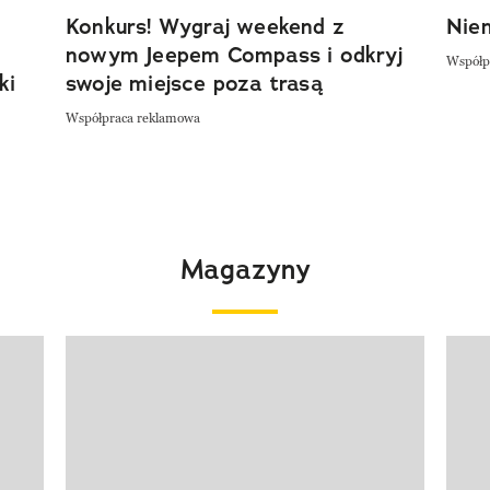
Konkurs! Wygraj weekend z
Niem
nowym Jeepem Compass i odkryj
Współp
ki
swoje miejsce poza trasą
Współpraca reklamowa
Magazyny
Pokazywanie elementu 1 z 4