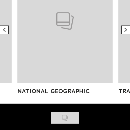
previous element
n
NATIONAL GEOGRAPHIC
TRA