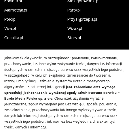
Kobieta.pl
Mojegotowanie.pl
Mamotoja.pl
Party.pl
Polki.pl
Przyslijprzepis.pl
Viva.pl
Wizaz.pl
Cocolita.pl
Story.pl
Jakiekolwiek aktywności, w szczególności: pobieranie, zwielokrotnianie,
przechowywanie, lub inne wykorzystywanie treści, danych lub informacji
dostępnych w ramach niniejszego serwisu oraz wszystkich jego podstron,
w szczególności w celu ich eksploracji, zmierzającej do tworzenia,
rozwoju, modyfikacji i szkolenia systemów uczenia maszynowego,
algorytmów lub sztucznej inteligencji
jest zabronione oraz wymaga
uprzedniej, jednoznacznie wyrażonej zgody administratora serwisu –
Burda Media Polska sp. z o.o.
Obowiązek uzyskania wyraźnej i
jednoznacznej zgody wymagany jest bez względu sposób pobierania,
zwielokrotniania, przechowywania lub innego wykorzystywania treści,
danych lub informacji dostępnych w ramach niniejszego serwisu oraz
wszystkich jego podstron, jak również bez względu na charakter tych
treści, danych i informacji.