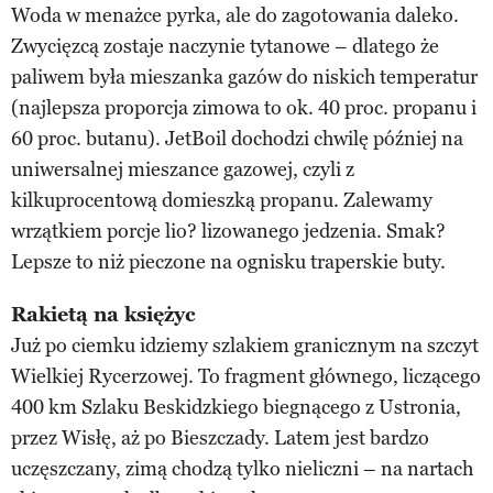
Woda w menażce pyrka, ale do zagotowania daleko.
Zwycięzcą zostaje naczynie tytanowe – dlatego że
paliwem była mieszanka gazów do niskich temperatur
(najlepsza proporcja zimowa to ok. 40 proc. propanu i
60 proc. butanu). JetBoil dochodzi chwilę później na
uniwersalnej mieszance gazowej, czyli z
kilkuprocentową domieszką propanu. Zalewamy
wrzątkiem porcje lio? lizowanego jedzenia. Smak?
Lepsze to niż pieczone na ognisku traperskie buty.
Rakietą na księżyc
Już po ciemku idziemy szlakiem granicznym na szczyt
Wielkiej Rycerzowej. To fragment głównego, liczącego
400 km Szlaku Beskidzkiego biegnącego z Ustronia,
przez Wisłę, aż po Bieszczady. Latem jest bardzo
uczęszczany, zimą chodzą tylko nieliczni – na nartach