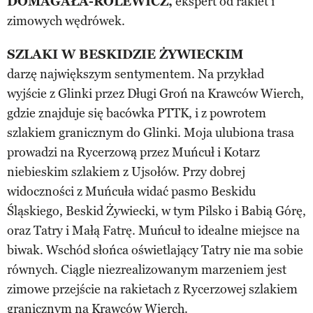
DOMAGAŁA-ROLEWICZ,
ekspert od rakiet i
zimowych wędrówek.
SZLAKI W BESKIDZIE ŻYWIECKIM
darzę największym sentymentem. Na przykład
wyjście z Glinki przez Długi Groń na Krawców Wierch,
gdzie znajduje się bacówka PTTK, i z powrotem
szlakiem granicznym do Glinki. Moja ulubiona trasa
prowadzi na Rycerzową przez Muńcuł i Kotarz
niebieskim szlakiem z Ujsołów. Przy dobrej
widoczności z Muńcuła widać pasmo Beskidu
Śląskiego, Beskid Żywiecki, w tym Pilsko i Babią Górę,
oraz Tatry i Małą Fatrę. Muńcuł to idealne miejsce na
biwak. Wschód słońca oświetlający Tatry nie ma sobie
równych. Ciągle niezrealizowanym marzeniem jest
zimowe przejście na rakietach z Rycerzowej szlakiem
granicznym na Krawców Wierch.