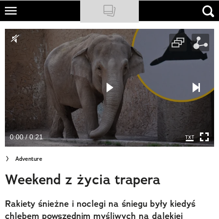
Skip
to
NATIONAL GEOGRAPHIC
main
content
TRAVELER
PODCASTY
Sklep
Newsletter
0:00 / 0:21
Cuda Polski
Adventure
Wielki Konkurs Fotograficzny
Weekend z życia trapera
Trendbook Podróżniczy
Rakiety śnieżne i noclegi na śniegu były kiedyś
Polecane
chlebem powszednim myśliwych na dalekiej