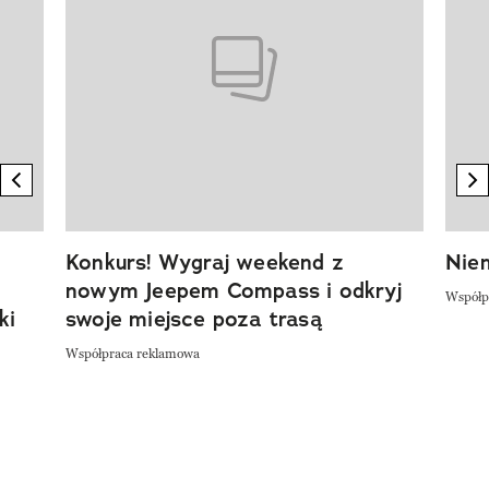
previous element
n
Konkurs! Wygraj weekend z
Niem
nowym Jeepem Compass i odkryj
Współp
ki
swoje miejsce poza trasą
Współpraca reklamowa