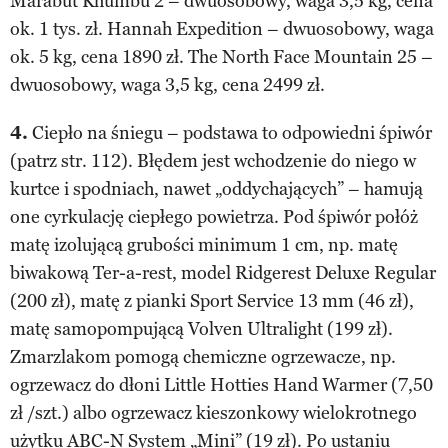
Marabut Khumbu 2 – dwuosobowy, waga 3,5 kg, cena
ok. 1 tys. zł. Hannah Expedition – dwuosobowy, waga
ok. 5 kg, cena 1890 zł. The North Face Mountain 25 –
dwuosobowy, waga 3,5 kg, cena 2499 zł.
4.
Ciepło na śniegu – podstawa to odpowiedni śpiwór
(patrz str. 112). Błędem jest wchodzenie do niego w
kurtce i spodniach, nawet „oddychających” – hamują
one cyrkulację ciepłego powietrza. Pod śpiwór połóż
matę izolującą grubości minimum 1 cm, np. matę
biwakową Ter-a-rest, model Ridgerest Deluxe Regular
(200 zł), matę z pianki Sport Service 13 mm (46 zł),
matę samopompującą Volven Ultralight (199 zł).
Zmarzlakom pomogą chemiczne ogrzewacze, np.
ogrzewacz do dłoni Little Hotties Hand Warmer (7,50
zł /szt.) albo ogrzewacz kieszonkowy wielokrotnego
użytku ABC-N System „Mini” (19 zł). Po ustaniu