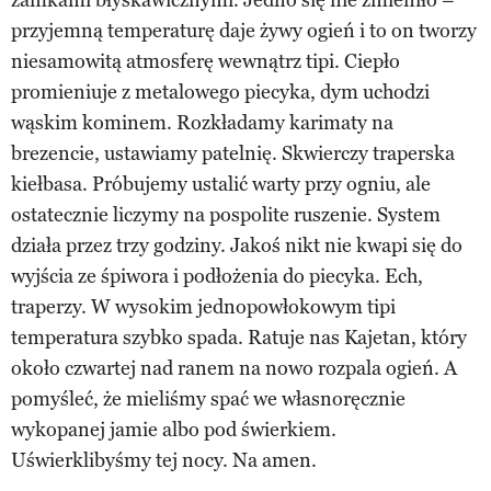
przyjemną temperaturę daje żywy ogień i to on tworzy
niesamowitą atmosferę wewnątrz tipi. Ciepło
promieniuje z metalowego piecyka, dym uchodzi
wąskim kominem. Rozkładamy karimaty na
brezencie, ustawiamy patelnię. Skwierczy traperska
kiełbasa. Próbujemy ustalić warty przy ogniu, ale
ostatecznie liczymy na pospolite ruszenie. System
działa przez trzy godziny. Jakoś nikt nie kwapi się do
wyjścia ze śpiwora i podłożenia do piecyka. Ech,
traperzy. W wysokim jednopowłokowym tipi
temperatura szybko spada. Ratuje nas Kajetan, który
około czwartej nad ranem na nowo rozpala ogień. A
pomyśleć, że mieliśmy spać we własnoręcznie
wykopanej jamie albo pod świerkiem.
Uświerklibyśmy tej nocy. Na amen.