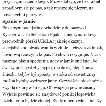
przyciągania ziemskiego. Może dlatego, że bez rakiet
zapadłbym się po pas, a tak unoszę się niczym na
powierzchni pierzyny.
Spanie w jamie
Po ostrym podejściu dochodzimy do bacówki
Rycerzowa. Tu Sebastian Fijak – międzynarodowy
przewodnik górski UIMLA i jak się okazuje,
specjalista od biwakowania w zimie – chwyta za łopatę
lawinową i zaczyna kopać. Po chwili rezygnuje. Nici z
naszego planu spędzenia nocy w jamie śnieżnej, bo
świeży puch jest zbyt sypki, nie da się ulepić nawet
śnieżki. Gdyby był spoisty, w stoku od zawietrznej
można byłoby wydrążyć jamę. Oczywiście nie chodzi o
zwykłą dziurę w śniegu. Obowiązują pewne zasady.
Wyjście powinno się znajdować poniżej legowiska,
dzięki temu będzie cieplej. Kiedy mocno wieje, należy