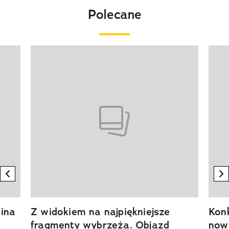
Polecane
Pokazywanie elementu 1 z 20
previous element
n
ina
Z widokiem na najpiękniejsze
Kon
fragmenty wybrzeża. Objazd
now