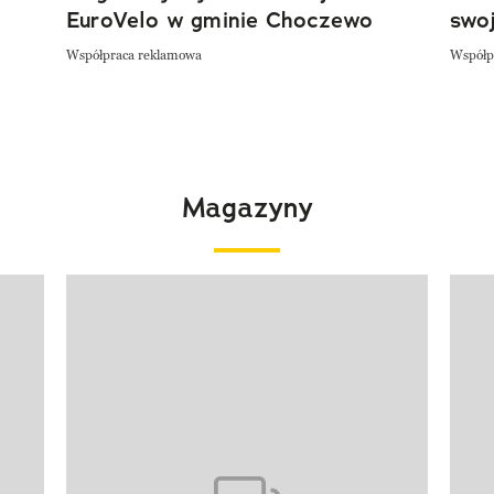
EuroVelo w gminie Choczewo
swoj
Współpraca reklamowa
Współp
Magazyny
Pokazywanie elementu 1 z 4