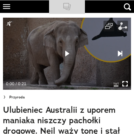
Skip
to
NATIONAL GEOGRAPHIC
main
content
TRAVELER
PODCASTY
Sklep
Newsletter
0:00 / 0:21
Cuda Polski
Przyroda
Wielki Konkurs Fotograficzny
Ulubieniec Australii z uporem
Trendbook Podróżniczy
maniaka niszczy pachołki
Polecane
drogowe. Neil waży tonę i stał