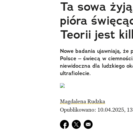
Ta sowa żyj
pióra święcą
Teorii jest ki
Nowe badania ujawniają, że 
Polsce – świecą w ciemności.
niewidoczna dla ludzkiego ok
ultrafiolecie.
Magdalena Rudzka
Opublikowano: 10.04.2025, 13
Udostępnij na facebook
Udostępnij na twitter
E-mail do przyjaciela