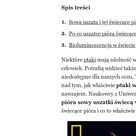
Spis treści
Sowa uszata i jej świecące p
Po co uszatce pióra świecące
Bioluminescencja w świeci
Niektóre
ptaki
mają zdolność wi
człowiek. Potrafią widzieć takż
niedostępne dla naszych oczu. 
nad tym, jak właściwie
ptaki 
nawzajem. Naukowcy z Uniweryt
pióra sowy uszatki świecą 
świecące pióra i co to właściw