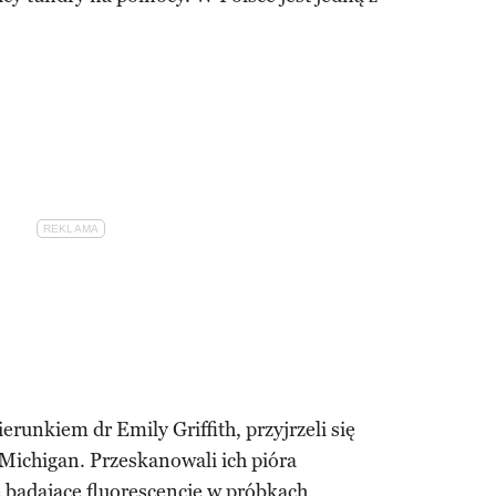
unkiem dr Emily Griffith, przyjrzeli się
 Michigan. Przeskanowali ich pióra
e badające fluorescencję w próbkach