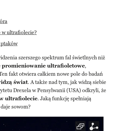
ióra
 w ultrafiolecie?
e ptaków
dzenia szerszego spektrum fal świetlnych niż
e
promieniowanie ultrafioletowe
,
Ten fakt otwiera całkiem nowe pole do badań
widzą świat
. A także nad tym, jak widzą siebie
etu Drexela w Pensylwanii (USA) odkryli, że
w ultrafiolecie
. Jaką funkcję spełniają
ie daje sowom?