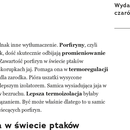
Wydan
czar
ednak inne wytłumaczenie.
Porfiryny
, czyli
k, dość skutecznie odbijają
promieniowanie
 Zawartość porfiryn w świecie ptaków
skorupkach jaj. Pomaga ona w
termoregulacji
dla zarodka. Pióra uszatki wysycone
 lepszym izolatorem. Samica wysiadująca jaja w
w bezruchu.
Lepsza termoizolacja
byłaby
iązaniem. Być może właśnie dlatego to u samic
wiecących porfiryn.
a w świecie ptaków