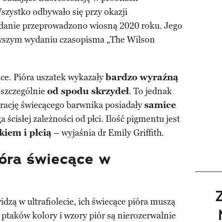
szystko odbywało się przy okazji
anie przeprowadzono wiosną 2020 roku. Jego
wszym wydaniu czasopisma „The Wilson
ące. Pióra uszatek wykazały
bardzo wyraźną
 szczególnie
od spodu skrzydeł
. To jednak
rację świecącego barwnika posiadały
samice
a ścisłej zależności od płci. Ilość pigmentu jest
iem i płcią
– wyjaśnia dr Emily Griffith.
ióra świecące w
dzą w ultrafiolecie, ich świecące pióra muszą
 ptaków kolory i wzory piór są nierozerwalnie