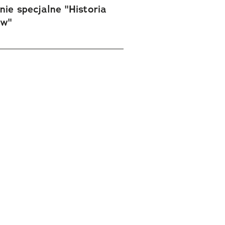
ie specjalne "Historia
ów"