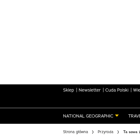
Skip
to
main
content
Sklep
Newsletter
Cuda Polski
Wie
NATIONAL GEOGRAPHIC
TRAV
Strona główna
Przyroda
Ta sowa ż