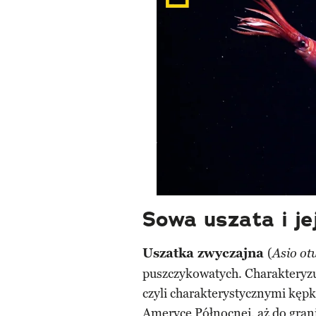
Sowa uszata i je
Uszatka zwyczajna
(
Asio ot
puszczykowatych. Charakteryzuj
czyli charakterystycznymi kępk
Ameryce Północnej
, aż do gra