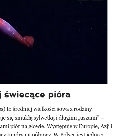
j świecące pióra
) to średniej wielkości sowa z rodziny
us
e się smukłą sylwetką i długimi „uszami” –
ami piór na głowie. Występuje w Europie, Azji i
nicy tundry na północy. W Polsce jest jedną z