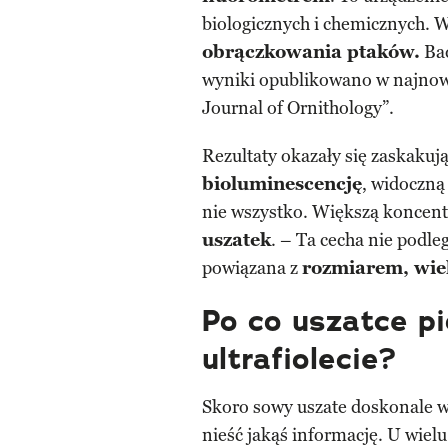
biologicznych i chemicznych. W
obrączkowania ptaków.
Bad
wyniki opublikowano w najno
Journal of Ornithology”.
Rezultaty okazały się zaskakuj
bioluminescencję
, widoczną
nie wszystko. Większą koncent
uszatek
. – Ta cecha nie podleg
powiązana z
rozmiarem, wiek
Po co uszatce p
ultrafiolecie?
Skoro sowy uszate doskonale wi
nieść jakąś informację. U wielu