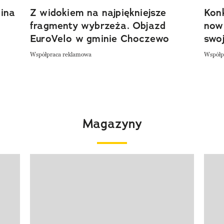
ina
Z widokiem na najpiękniejsze
Kon
fragmenty wybrzeża. Objazd
now
EuroVelo w gminie Choczewo
swoj
Współpraca reklamowa
Współp
Magazyny
Pokazywanie elementu 1 z 4