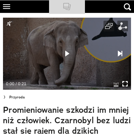
Skip
to
NATIONAL GEOGRAPHIC
main
content
TRAVELER
PODCASTY
Sklep
Newsletter
0:00 / 0:21
Cuda Polski
Przyroda
Wielki Konkurs Fotograficzny
Promieniowanie szkodzi im mniej
Trendbook Podróżniczy
niż człowiek. Czarnobyl bez ludzi
Polecane
stał się rajem dla dzikich