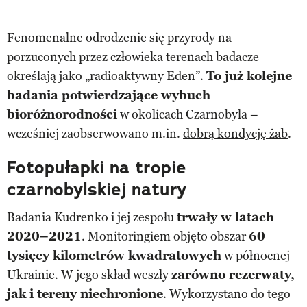
Fenomenalne odrodzenie się przyrody na
porzuconych przez człowieka terenach badacze
określają jako „radioaktywny Eden”.
To już kolejne
badania potwierdzające wybuch
bioróżnorodności
w okolicach Czarnobyla –
wcześniej zaobserwowano m.in.
dobrą kondycję żab
.
Fotopułapki na tropie
czarnobylskiej natury
Badania Kudrenko i jej zespołu
trwały w latach
2020–2021
. Monitoringiem objęto obszar
60
tysięcy kilometrów kwadratowych
w północnej
Ukrainie. W jego skład weszły
zarówno rezerwaty,
jak i tereny niechronione
. Wykorzystano do tego