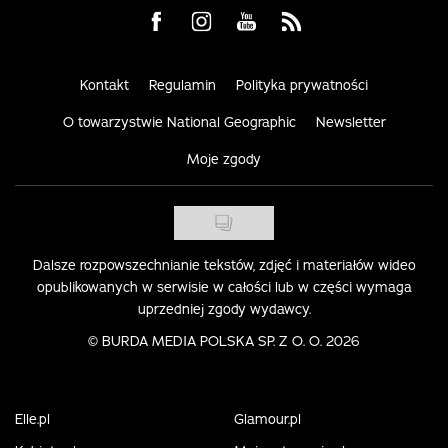
Visit us on Facebook
Visit us on Instagram
Visit us on Youtube
Visit us on Rss
Kontakt
Regulamin
Polityka prywatności
O towarzystwie National Geographic
Newsletter
Moje zgody
Dalsze rozpowszechnianie tekstów, zdjęć i materiałów wideo
opublikowanych w serwisie w całości lub w części wymaga
uprzedniej zgody wydawcy.
©
BURDA MEDIA POLSKA SP. Z O. O. 2026
Elle.pl
Glamour.pl