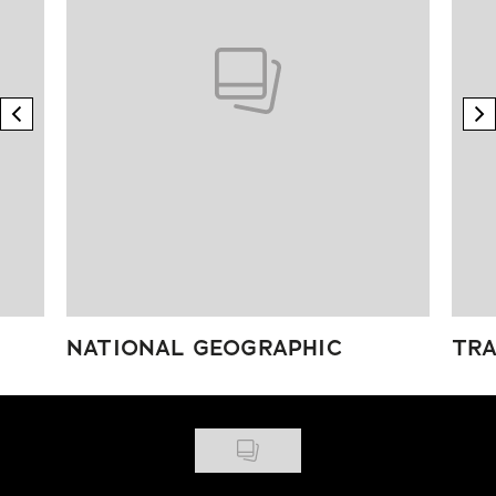
previous element
n
NATIONAL GEOGRAPHIC
TRA