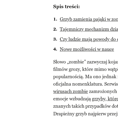
Spis treści:
Grzyb zamienia pająki w zo
Tajemniczy mechanizm dzia
Czy ludzie mają powody do
Nowe możliwości w nauce
Słowo „zombie” zazwyczaj kojar
filmów grozy, które mimo wątpli
popularnością. Ma ono jednak 
oficjalna nomenklatura. Serwi
wirusach zombie
zamrożonych na
emocje wzbudzają
grzyby, któ
znanych takich przypadków do
Drapieżny grzyb najpierw prze