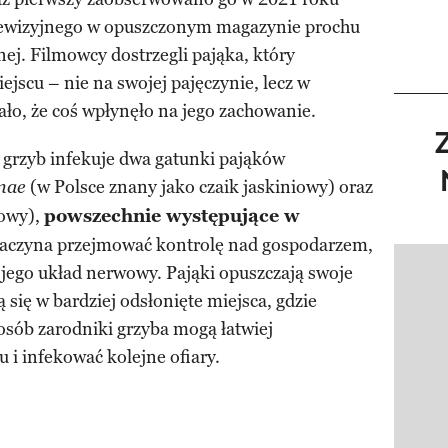
lewizyjnego w opuszczonym magazynie prochu
nej. Filmowcy dostrzegli pająka, który
jscu – nie na swojej pajęczynie, lecz w
ało, że coś wpłynęło na jego zachowanie.
e grzyb infekuje dwa gatunki pająków
(w Polsce znany jako czaik jaskiniowy) oraz
anae
iowy),
powszechnie występujące w
 zaczyna przejmować kontrolę nad gospodarzem,
ego układ nerwowy. Pająki opuszczają swoje
Pokazy
ą się w bardziej odsłonięte miejsca, gdzie
osób zarodniki grzyba mogą łatwiej
u i infekować kolejne ofiary.