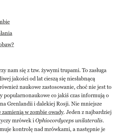
mbie
łania
 obaw?
zy nam się z tzw. żywymi trupami. To zasługa
wej jakości od lat cieszą się niesłabnącą
również naukowe zastosowanie, choć nie jest to
sy popularnonaukowe co jakiś czas informują o
 Grenlandii i dalekiej Rosji. Nie mniejsze
re zamienią w zombie owady
. Jeden z najbardziej
tyczy mrówek i
.
Ophiocordyceps unilateralis
jmuje kontrolę nad mrówkami, a następnie je