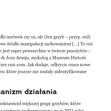
i mrówek czy os, ale [ten grzyb – przyp. red]
nowe źródło manipulacji zachowaniem [...] To coś
e jest super powszechne w świecie pasożytów –
dr João Araújo, mykolog z Muzeum Historii
rzez cnn.com. Jak dodaje, odkrycie rzuca nowe
w, które jeszcze nie zostały zidentyfikowane
anizm działania
edstawiciel większej grupy grzybów, które
 raz pierwszy zaobserwowano go w 2021 roku