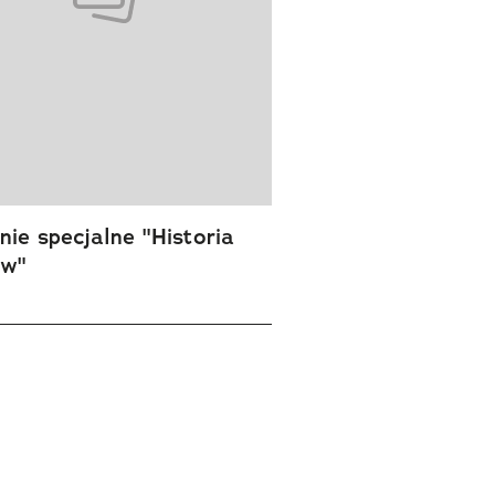
ie specjalne "Historia
ów"