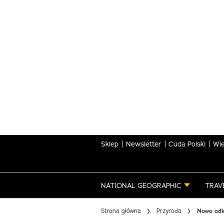
Skip
to
main
content
Sklep
Newsletter
Cuda Polski
Wie
NATIONAL GEOGRAPHIC
TRAV
Strona główna
Przyroda
Nowo odkr