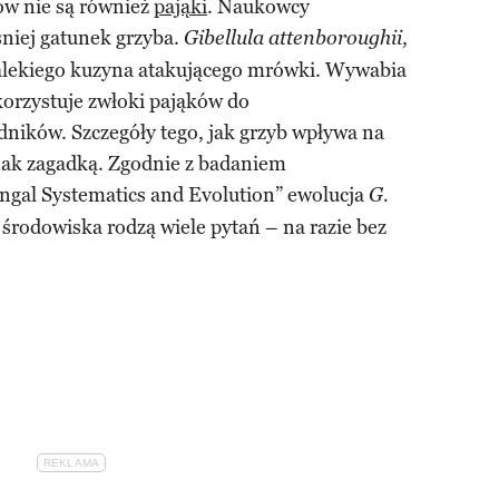
ów nie są również
pająki
. Naukowcy
śniej gatunek grzyba.
,
Gibellula attenboroughii
dalekiego kuzyna atakującego mrówki. Wywabia
ykorzystuje zwłoki pająków do
dników. Szczegóły tego, jak grzyb wpływa na
nak zagadką. Zgodnie z badaniem
gal Systematics and Evolution” ewolucja
G.
 środowiska rodzą wiele pytań – na razie bez