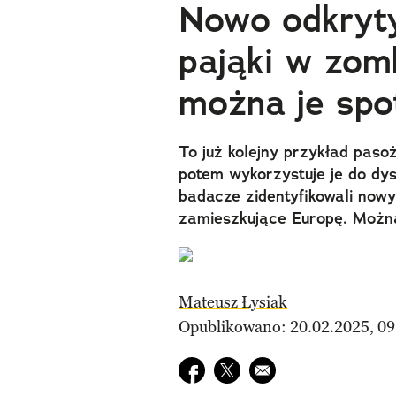
Nowo odkryty
pająki w zom
można je spo
To już kolejny przykład pasoż
potem wykorzystuje je do dy
badacze zidentyfikowali nowy
zamieszkujące Europę. Można
Mateusz Łysiak
Opublikowano: 20.02.2025, 09
Udostępnij na facebook
Udostępnij na twitter
E-mail do przyjaciela