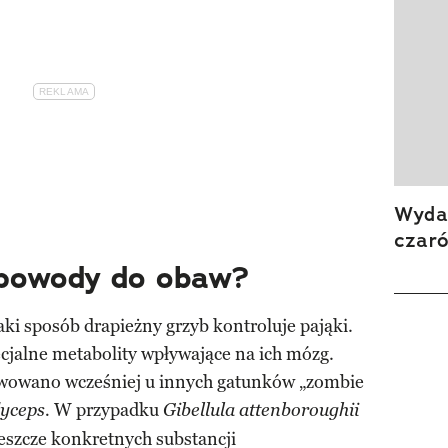
Wydan
czar
 powody do obaw?
aki sposób drapieżny grzyb kontroluje pająki.
cjalne metabolity wpływające na ich mózg.
owano wcześniej u innych gatunków „zombie
W przypadku
yceps.
Gibellula attenboroughii
eszcze konkretnych substancji