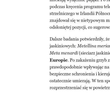
podczas kręcenia programu te
strzelniczego w Irlandii Północ
znajdował się w nietypowym mie
odsłoniętej pozycji, co sugerow
Dalsze badania potwierdziły, ż
jaskiniowych:
Metellina meri
(sieciarz jaskin
Meta menardi
Europie
. Po zakażeniu grzyb
prawdopodobnie wpływając na j
bezpieczne schronienia i kieruj
ostatecznie umierają. W ten sp
rozprzestrzeniać się w powietrz