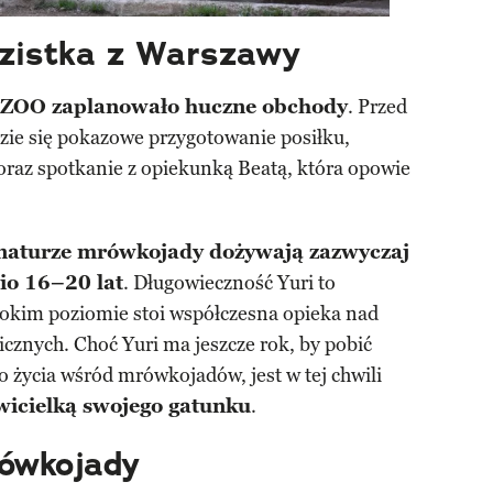
zistka z Warszawy
ZOO zaplanowało huczne obchody
. Przed
e się pokazowe przygotowanie posiłku,
oraz spotkanie z opiekunką Beatą, która opowie
naturze mrówkojady dożywają zazwyczaj
io 16–20 lat
. Długowieczność Yuri to
sokim poziomie stoi współczesna opieka nad
cznych. Choć Yuri ma jeszcze rok, by pobić
o życia wśród mrówkojadów, jest w tej chwili
awicielką swojego gatunku
.
ówkojady