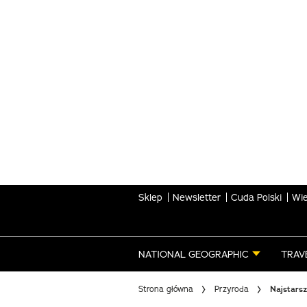
Skip
to
main
content
Sklep
Newsletter
Cuda Polski
Wie
NATIONAL GEOGRAPHIC
TRAV
Strona główna
Przyroda
Najstars