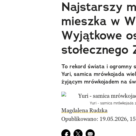
Najstarszy m
mieszka w W
Wyjątkowe os
stołecznego
To rekord świata i ogromny
Yuri, samica mrówkojada wiel
żyjącym mrówkojadem na świ
Yuri - samica mrówkojada 
Magdalena Rudzka
Opublikowano: 19.05.2026, 15
Udostępnij na facebook
Udostępnij na twitter
E-mail do przyjaciela