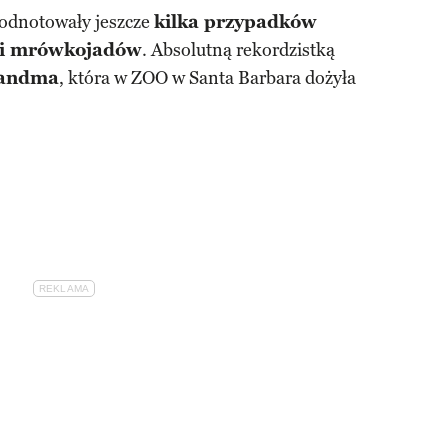
 odnotowały jeszcze
kilka przypadków
ci mrówkojadów
. Absolutną rekordzistką
andma
, która w ZOO w Santa Barbara dożyła