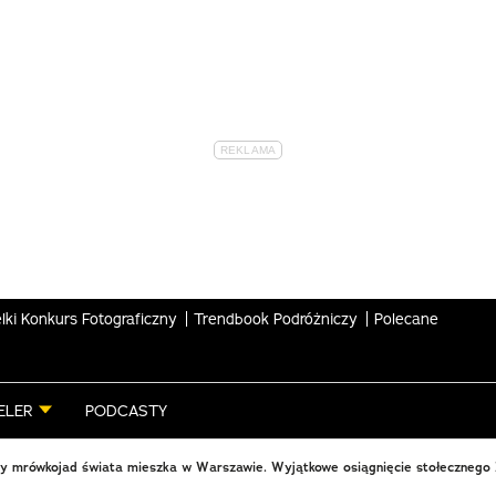
lki Konkurs Fotograficzny
Trendbook Podróżniczy
Polecane
ELER
PODCASTY
zy mrówkojad świata mieszka w Warszawie. Wyjątkowe osiągnięcie stołeczneg