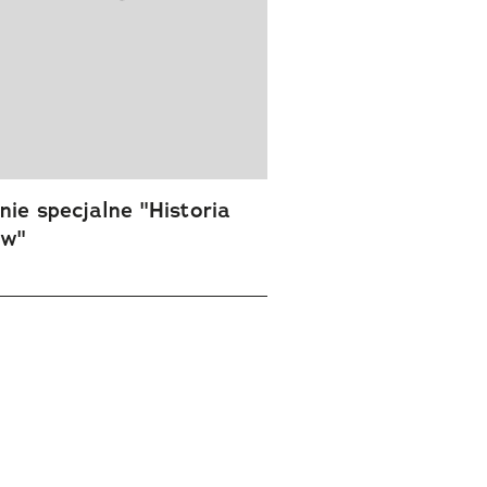
ie specjalne "Historia
ów"