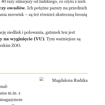
 razy silniejszy od ludzkiego, co czyni z nich
aczy owadów
. Ich potężne pazury na przednich
jania mrowisk – są też również skuteczną bronią
cję siedlisk i polowania, gatunek ten jest
y na wyginięcie (VU)
. Tym ważniejsze są
zawskim ZOO.
onal-
ana m.in. z
 i magazynem