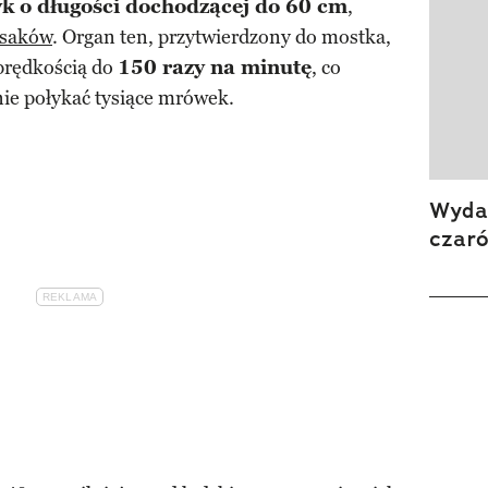
zyk o długości dochodzącej do 60 cm
,
ssaków
. Organ ten, przytwierdzony do mostka,
 prędkością do
150 razy na minutę
, co
nie połykać tysiące mrówek.
Wydan
czar