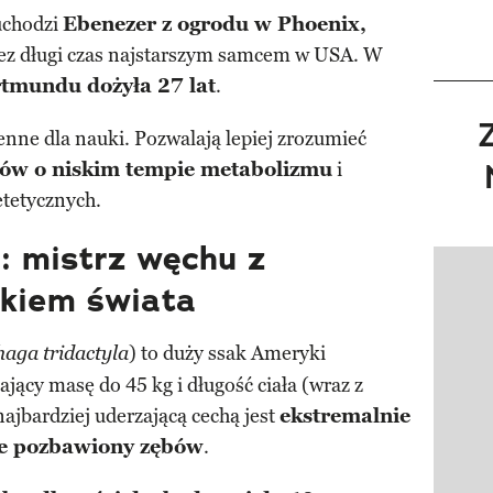
uchodzi
Ebenezer z ogrodu w Phoenix,
zez długi czas najstarszym samcem w USA. W
tmundu dożyła 27 lat
.
enne dla nauki. Pozwalają lepiej zrozumieć
ków o niskim tempie metabolizmu
i
tetycznych.
: mistrz węchu z
Pokazy
ykiem świata
) to duży ssak Ameryki
ga tridactyla
gający masę do 45 kg i długość ciała (wraz z
jbardziej uderzającą cechą jest
ekstremalnie
ie pozbawiony zębów
.