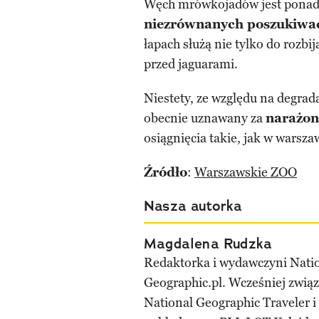
Węch mrówkojadów jest ponad 40
niezrównanych poszukiw
łapach służą nie tylko do rozbi
przed jaguarami.
Niestety, ze względu na degrada
obecnie uznawany za
narażon
osiągnięcia takie, jak w wars
Źródło
:
Warszawskie ZOO
Nasza autorka
Magdalena Rudzka
Redaktorka i wydawczyni Nati
Geographic.pl. Wcześniej związ
National Geographic Traveler