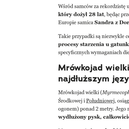
Wśród samców za rekordzistę 
który dożył 28 lat
, będąc pr
Europie samica
Sandra z Dor
Takie przypadki są niezwykle c
procesy starzenia u gatun
specyficznych wymaganiach die
Mrówkojad wielki
najdłuższym jęz
Mrówkojad wielki (
Myrmecopha
Środkowej i
Południowej
, osią
ogonem) ponad 2 metry. Jego na
wydłużony pysk, całkowic