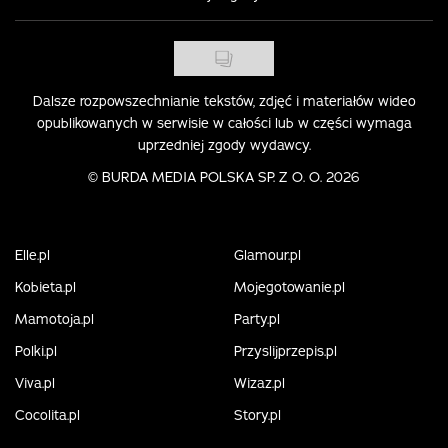
Dalsze rozpowszechnianie tekstów, zdjęć i materiałów wideo
opublikowanych w serwisie w całości lub w części wymaga
uprzedniej zgody wydawcy.
©
BURDA MEDIA POLSKA SP. Z O. O. 2026
Elle.pl
Glamour.pl
Kobieta.pl
Mojegotowanie.pl
Mamotoja.pl
Party.pl
Polki.pl
Przyslijprzepis.pl
Viva.pl
Wizaz.pl
Cocolita.pl
Story.pl