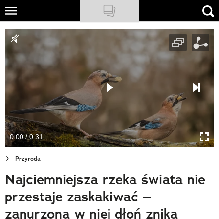
Skip
to
NATIONAL GEOGRAPHIC
main
content
TRAVELER
PODCASTY
Sklep
Newsletter
0:00 / 0:31
Cuda Polski
Przyroda
Wielki Konkurs Fotograficzny
Najciemniejsza rzeka świata nie
Trendbook Podróżniczy
przestaje zaskakiwać –
Polecane
zanurzona w niej dłoń znika