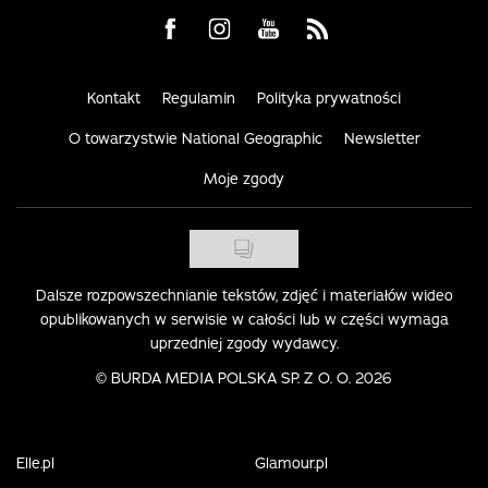
Visit us on Facebook
Visit us on Instagram
Visit us on Youtube
Visit us on Rss
Kontakt
Regulamin
Polityka prywatności
O towarzystwie National Geographic
Newsletter
Moje zgody
Dalsze rozpowszechnianie tekstów, zdjęć i materiałów wideo
opublikowanych w serwisie w całości lub w części wymaga
uprzedniej zgody wydawcy.
©
BURDA MEDIA POLSKA SP. Z O. O. 2026
Elle.pl
Glamour.pl