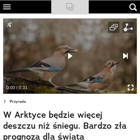
Skip
to
NATIONAL GEOGRAPHIC
main
content
TRAVELER
PODCASTY
Sklep
Newsletter
0:00 / 0:31
Cuda Polski
Przyroda
Wielki Konkurs Fotograficzny
W Arktyce będzie więcej
Trendbook Podróżniczy
deszczu niż śniegu. Bardzo zła
Polecane
prognoza dla świata