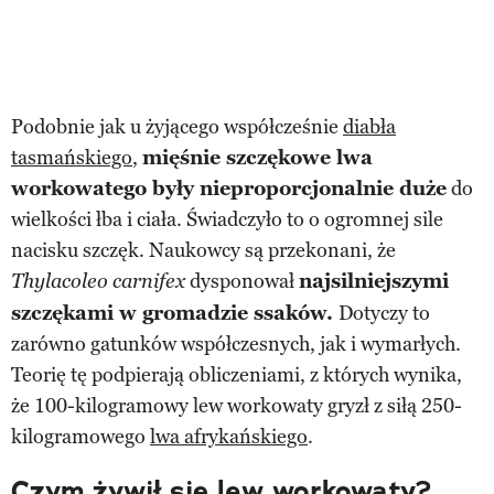
Podobnie jak u żyjącego współcześnie
diabła
tasmańskiego
,
mięśnie szczękowe lwa
workowatego były nieproporcjonalnie duże
do
wielkości łba i ciała. Świadczyło to o ogromnej sile
nacisku szczęk. Naukowcy są przekonani, że
dysponował
najsilniejszymi
Thylacoleo carnifex
szczękami w gromadzie ssaków.
Dotyczy to
zarówno gatunków współczesnych, jak i wymarłych.
Teorię tę podpierają obliczeniami, z których wynika,
że 100-kilogramowy lew workowaty gryzł z siłą 250-
kilogramowego
lwa afrykańskiego
.
Czym żywił się lew workowaty?