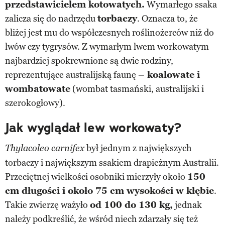
przedstawicielem kotowatych.
Wymarłego ssaka
zalicza się do nadrzędu
torbaczy
. Oznacza to, że
bliżej jest mu do współczesnych roślinożerców niż do
lwów czy tygrysów. Z wymarłym lwem workowatym
najbardziej spokrewnione są dwie rodziny,
reprezentujące australijską faunę
– koalowate i
wombatowate
(wombat tasmański, australijski i
szerokogłowy).
Jak wyglądał lew workowaty?
był jednym z największych
Thylacoleo carnifex
torbaczy i największym ssakiem drapieżnym Australii.
Przeciętnej wielkości osobniki mierzyły około
150
cm długości i około 75 cm wysokości w kłębie
.
Takie zwierzę ważyło
od 100 do 130 kg,
jednak
należy podkreślić, że wśród niech zdarzały się też