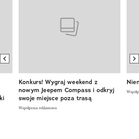
previous element
n
Konkurs! Wygraj weekend z
Niem
nowym Jeepem Compass i odkryj
Współp
ki
swoje miejsce poza trasą
Współpraca reklamowa