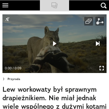
Skip
to
NATIONAL GEOGRAPHIC
main
content
TRAVELER
PODCASTY
Sklep
Newsletter
0:00 / 0:09
Cuda Polski
Przyroda
Wielki Konkurs Fotograficzny
Lew workowaty był sprawnym
Trendbook Podróżniczy
drapieżnikiem. Nie miał jednak
Polecane
wiele wspólnego z dużymi kotami