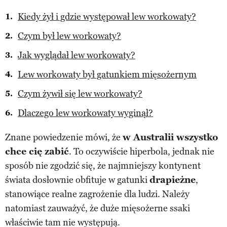
Kiedy żył i gdzie występował lew workowaty?
Czym był lew workowaty?
Jak wyglądał lew workowaty?
Lew workowaty był gatunkiem mięsożernym
Czym żywił się lew workowaty?
Dlaczego lew workowaty wyginął?
Znane powiedzenie mówi, że
w Australii wszystko
chce cię zabić
. To oczywiście hiperbola, jednak nie
sposób nie zgodzić się, że najmniejszy kontynent
świata dosłownie obfituje w gatunki
drapieżne
,
stanowiące realne zagrożenie dla ludzi. Należy
natomiast zauważyć, że duże mięsożerne ssaki
właściwie tam nie występują.