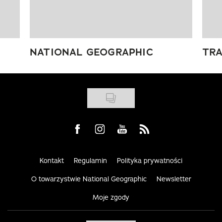
NATIONAL GEOGRAPHIC
TRA
Visit us on Facebook
Visit us on Instagram
Visit us on Youtube
Visit us on Rss
Kontakt
Regulamin
Polityka prywatności
O towarzystwie National Geographic
Newsletter
Moje zgody