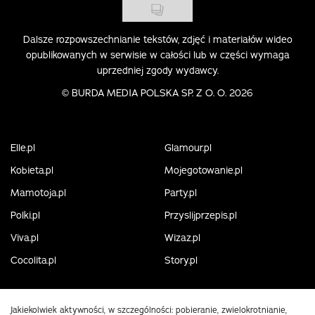
Dalsze rozpowszechnianie tekstów, zdjęć i materiałów wideo
opublikowanych w serwisie w całości lub w części wymaga
uprzedniej zgody wydawcy.
©
BURDA MEDIA POLSKA SP. Z O. O. 2026
Elle.pl
Glamour.pl
Kobieta.pl
Mojegotowanie.pl
Mamotoja.pl
Party.pl
Polki.pl
Przyslijprzepis.pl
Viva.pl
Wizaz.pl
Cocolita.pl
Story.pl
Jakiekolwiek aktywności, w szczególności: pobieranie, zwielokrotnianie,