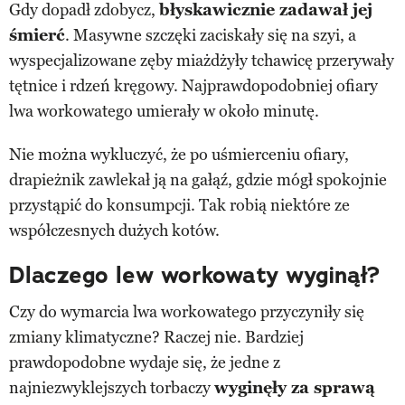
Gdy dopadł zdobycz,
błyskawicznie zadawał jej
śmierć
. Masywne szczęki zaciskały się na szyi, a
wyspecjalizowane zęby miażdżyły tchawicę przerywały
tętnice i rdzeń kręgowy. Najprawdopodobniej ofiary
lwa workowatego umierały w około minutę.
Nie można wykluczyć, że po uśmierceniu ofiary,
drapieżnik zawlekał ją na gałąź, gdzie mógł spokojnie
przystąpić do konsumpcji. Tak robią niektóre ze
współczesnych dużych kotów.
Dlaczego lew workowaty wyginął?
Czy do wymarcia lwa workowatego przyczyniły się
zmiany klimatyczne? Raczej nie. Bardziej
prawdopodobne wydaje się, że jedne z
najniezwyklejszych torbaczy
wyginęły za sprawą