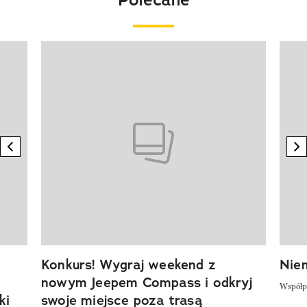
Pokazywanie elementu 1 z 20
previous element
n
Konkurs! Wygraj weekend z
Niem
nowym Jeepem Compass i odkryj
Współp
ki
swoje miejsce poza trasą