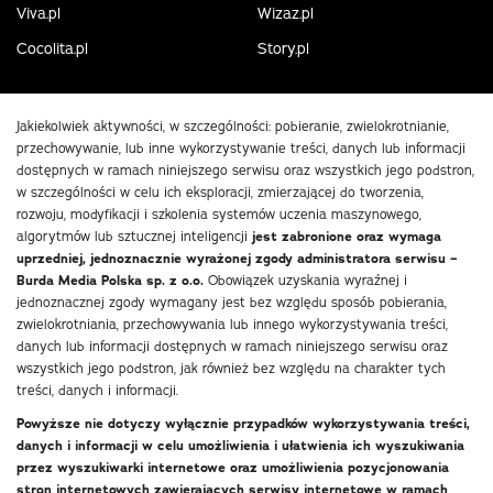
Viva.pl
Wizaz.pl
Cocolita.pl
Story.pl
Jakiekolwiek aktywności, w szczególności: pobieranie, zwielokrotnianie,
przechowywanie, lub inne wykorzystywanie treści, danych lub informacji
dostępnych w ramach niniejszego serwisu oraz wszystkich jego podstron,
w szczególności w celu ich eksploracji, zmierzającej do tworzenia,
rozwoju, modyfikacji i szkolenia systemów uczenia maszynowego,
algorytmów lub sztucznej inteligencji
jest zabronione oraz wymaga
uprzedniej, jednoznacznie wyrażonej zgody administratora serwisu –
Burda Media Polska sp. z o.o.
Obowiązek uzyskania wyraźnej i
jednoznacznej zgody wymagany jest bez względu sposób pobierania,
zwielokrotniania, przechowywania lub innego wykorzystywania treści,
danych lub informacji dostępnych w ramach niniejszego serwisu oraz
wszystkich jego podstron, jak również bez względu na charakter tych
treści, danych i informacji.
Powyższe nie dotyczy wyłącznie przypadków wykorzystywania treści,
danych i informacji w celu umożliwienia i ułatwienia ich wyszukiwania
przez wyszukiwarki internetowe oraz umożliwienia pozycjonowania
stron internetowych zawierających serwisy internetowe w ramach