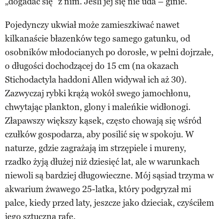
„dogadać się” z nim. Jeśli jej się nie uda – ginie.
Pojedynczy ukwiał może zamieszkiwać nawet
kilkanaście błazenków tego samego gatunku, od
osobników młodocianych po dorosłe, w pełni dojrzałe,
o długości dochodzącej do 15 cm (na okazach
Stichodactyla haddoni Allen widywał ich aż 30).
Zazwyczaj rybki krążą wokół swego jamochłonu,
chwytając plankton, glony i maleńkie widłonogi.
Złapawszy większy kąsek, często chowają się wśród
czułków gospodarza, aby posilić się w spokoju. W
naturze, gdzie zagrażają im strzępiele i mureny,
rzadko żyją dłużej niż dziesięć lat, ale w warunkach
niewoli są bardziej długowieczne. Mój sąsiad trzyma w
akwarium żwawego 25-latka, który podgryzał mi
palce, kiedy przed laty, jeszcze jako dzieciak, czyściłem
jego sztuczną rafę.