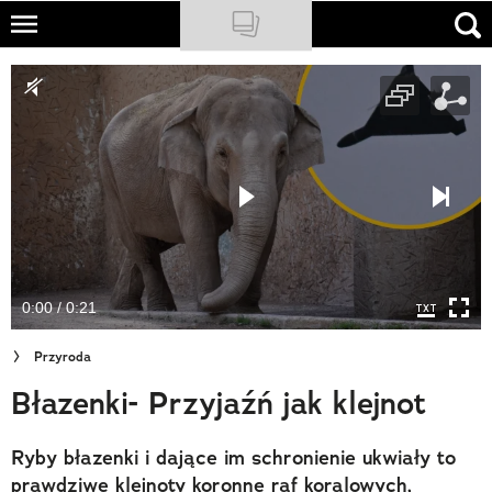
Skip
to
NATIONAL GEOGRAPHIC
main
content
TRAVELER
PODCASTY
Sklep
Newsletter
0:00 / 0:21
Cuda Polski
Przyroda
Wielki Konkurs Fotograficzny
Błazenki- Przyjaźń jak klejnot
Trendbook Podróżniczy
Ryby błazenki i dające im schronienie ukwiały to
Polecane
prawdziwe klejnoty koronne raf koralowych,