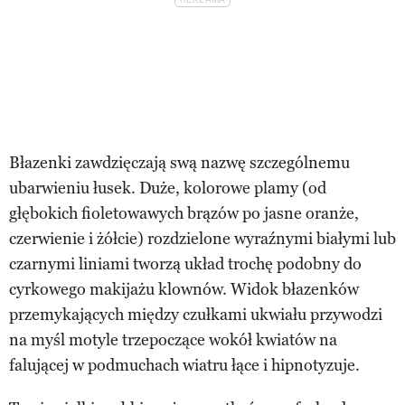
Błazenki zawdzięczają swą nazwę szczególnemu
ubarwieniu łusek. Duże, kolorowe plamy (od
głębokich fioletowawych brązów po jasne oranże,
czerwienie i żółcie) rozdzielone wyraźnymi białymi lub
czarnymi liniami tworzą układ trochę podobny do
cyrkowego makijażu klownów. Widok błazenków
przemykających między czułkami ukwiału przywodzi
na myśl motyle trzepoczące wokół kwiatów na
falującej w podmuchach wiatru łące i hipnotyzuje.