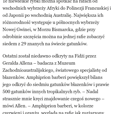
Te niewielkie rybki można spotkać na rafach od
wschodnich wybrzeży Afryki do Polinezji Francuskiej i
od Japonii po wschodnią Australię. Największa ich
różnorodność występuje u północnych wybrzeży
Nowej Gwinei, w Morzu Bismarcka, gdzie przy
odrobinie szczęścia można na jednej rafie zobaczyć
siedem z 29 znanych na świecie gatunków.
Ostatni został niedawno odkryty na Fidżi przez
Geralda Allena – badacza z Muzeum
Zachodnioaustralijskiego, światowego specjalistę od
błazenków. Amphiprion barberi powiększył bilans
jego odkryć do siedmiu gatunków błazenków i prawie
500 gatunków innych tropikalnych ryb. – Nadal
strasznie mnie kręci znajdowanie czegoś nowego –
mówi Allen. – Amphiprion barberi, w kolorze
czerwieni i oranżu, wygląda na rafie jak rozżarzony