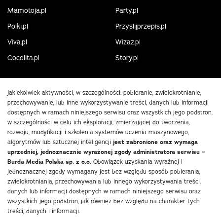
Mamotoja.pl
Party.pl
Polki.pl
Przyslijprzepis.pl
Viva.pl
Wizaz.pl
Cocolita.pl
Story.pl
Jakiekolwiek aktywności, w szczególności: pobieranie, zwielokrotnianie,
przechowywanie, lub inne wykorzystywanie treści, danych lub informacji
dostępnych w ramach niniejszego serwisu oraz wszystkich jego podstron,
w szczególności w celu ich eksploracji, zmierzającej do tworzenia,
rozwoju, modyfikacji i szkolenia systemów uczenia maszynowego,
algorytmów lub sztucznej inteligencji
jest zabronione oraz wymaga
uprzedniej, jednoznacznie wyrażonej zgody administratora serwisu –
Burda Media Polska sp. z o.o.
Obowiązek uzyskania wyraźnej i
jednoznacznej zgody wymagany jest bez względu sposób pobierania,
zwielokrotniania, przechowywania lub innego wykorzystywania treści,
danych lub informacji dostępnych w ramach niniejszego serwisu oraz
wszystkich jego podstron, jak również bez względu na charakter tych
treści, danych i informacji.