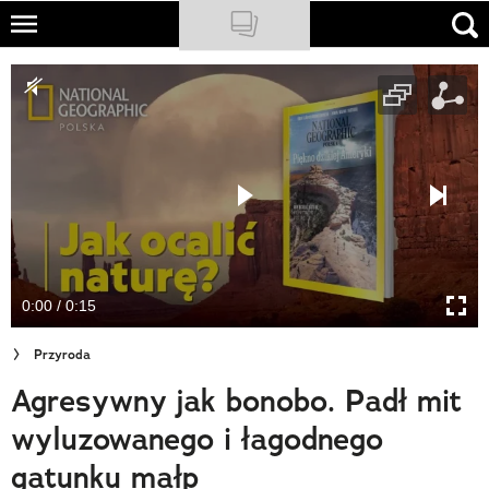
Skip
to
NATIONAL GEOGRAPHIC
main
content
TRAVELER
PODCASTY
Sklep
Newsletter
0:00 / 0:15
Cuda Polski
Przyroda
Wielki Konkurs Fotograficzny
Agresywny jak bonobo. Padł mit
Trendbook Podróżniczy
wyluzowanego i łagodnego
Polecane
gatunku małp