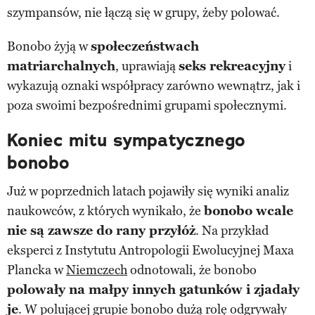
szympansów, nie łączą się w grupy, żeby polować.
Bonobo żyją w
społeczeństwach
matriarchalnych
, uprawiają
seks rekreacyjny
i
wykazują oznaki współpracy zarówno wewnątrz, jak i
poza swoimi bezpośrednimi grupami społecznymi.
Koniec mitu sympatycznego
bonobo
Już w poprzednich latach pojawiły się wyniki analiz
naukowców, z których wynikało, że
bonobo wcale
nie są zawsze do rany przyłóż
. Na przykład
eksperci z Instytutu Antropologii Ewolucyjnej Maxa
Plancka w
Niemczech
odnotowali, że bonobo
polowały na małpy innych gatunków i zjadały
je
. W polującej grupie bonobo dużą rolę odgrywały