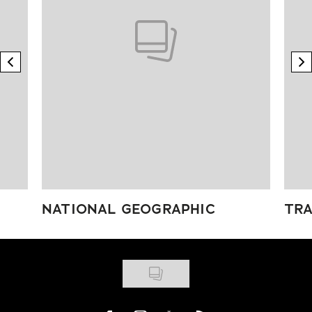
previous element
n
NATIONAL GEOGRAPHIC
TRA