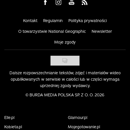
Visit us on Facebook
Visit us on Instagram
Visit us on Youtube
Visit us on Rss
Kontakt
Regulamin
Polityka prywatności
O towarzystwie National Geographic
Newsletter
Moje zgody
Dalsze rozpowszechnianie tekstów, zdjęć i materiałów wideo
opublikowanych w serwisie w całości lub w części wymaga
uprzedniej zgody wydawcy.
©
BURDA MEDIA POLSKA SP. Z O. O. 2026
Elle.pl
Glamour.pl
Kobieta.pl
Mojegotowanie.pl