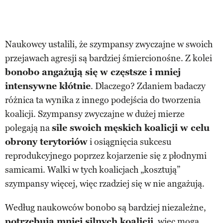
Naukowcy ustalili, że szympansy zwyczajne w swoich
przejawach agresji są bardziej śmiercionośne. Z kolei
bonobo angażują się w częstsze i mniej
intensywne kłótnie
. Dlaczego? Zdaniem badaczy
różnica ta wynika z innego podejścia do tworzenia
koalicji. Szympansy zwyczajne w dużej mierze
polegają na
sile swoich męskich koalicji w celu
obrony terytoriów
i osiągnięcia sukcesu
reprodukcyjnego poprzez kojarzenie się z płodnymi
samicami. Walki w tych koalicjach „kosztują”
szympansy więcej, więc rzadziej się w nie angażują.
Według naukowców bonobo są bardziej niezależne,
potrzebują mniej silnych koalicji
, więc mogą