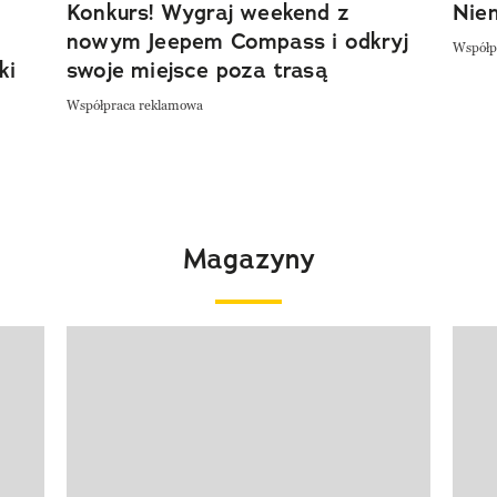
Konkurs! Wygraj weekend z
Niem
nowym Jeepem Compass i odkryj
Współp
ki
swoje miejsce poza trasą
Współpraca reklamowa
Magazyny
Pokazywanie elementu 1 z 4