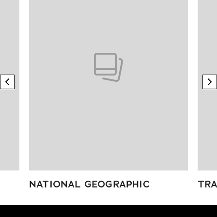
previous element
n
NATIONAL GEOGRAPHIC
TRA