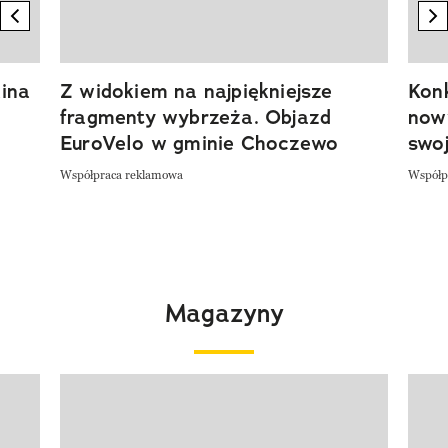
previous element
n
ina
Z widokiem na najpiękniejsze
Kon
fragmenty wybrzeża. Objazd
now
EuroVelo w gminie Choczewo
swoj
Współpraca reklamowa
Współp
Magazyny
Pokazywanie elementu 1 z 4