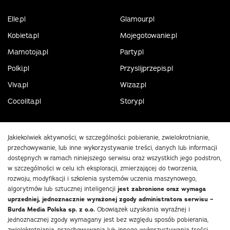
Elle.pl
Glamour.pl
Kobieta.pl
Mojegotowanie.pl
Mamotoja.pl
Party.pl
Polki.pl
Przyslijprzepis.pl
Viva.pl
Wizaz.pl
Cocolita.pl
Story.pl
Jakiekolwiek aktywności, w szczególności: pobieranie, zwielokrotnianie,
przechowywanie, lub inne wykorzystywanie treści, danych lub informacji
dostępnych w ramach niniejszego serwisu oraz wszystkich jego podstron,
w szczególności w celu ich eksploracji, zmierzającej do tworzenia,
rozwoju, modyfikacji i szkolenia systemów uczenia maszynowego,
algorytmów lub sztucznej inteligencji
jest zabronione oraz wymaga
uprzedniej, jednoznacznie wyrażonej zgody administratora serwisu –
Burda Media Polska sp. z o.o.
Obowiązek uzyskania wyraźnej i
jednoznacznej zgody wymagany jest bez względu sposób pobierania,
zwielokrotniania, przechowywania lub innego wykorzystywania treści,