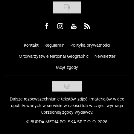
Visit us on Facebook
Visit us on Instagram
Visit us on Youtube
Visit us on Rss
Kontakt
Regulamin
Polityka prywatności
O towarzystwie National Geographic
Newsletter
Moje zgody
Dalsze rozpowszechnianie tekstów, zdjęć i materiałów wideo
opublikowanych w serwisie w całości lub w części wymaga
uprzedniej zgody wydawcy.
©
BURDA MEDIA POLSKA SP. Z O. O. 2026