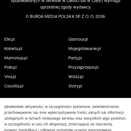
opublikowanych w serwisie w całości lub w części wymaga
uprzedniej zgody wydawcy.
©
BURDA MEDIA POLSKA SP. Z O. O. 2026
Elle.pl
Glamour.pl
Kobieta.pl
Mojegotowanie.pl
Mamotoja.pl
Party.pl
Polki.pl
Przyslijprzepis.pl
Viva.pl
Wizaz.pl
Cocolita.pl
Story.pl
Jakiekolwiek aktywności, w szczególności: pobieranie, zwielokrotnianie,
przechowywanie, lub inne wykorzystywanie treści, danych lub informacji
dostępnych w ramach niniejszego serwisu oraz wszystkich jego podstron,
w szczególności w celu ich eksploracji, zmierzającej do tworzenia,
rozwoju, modyfikacji i szkolenia systemów uczenia maszynowego,