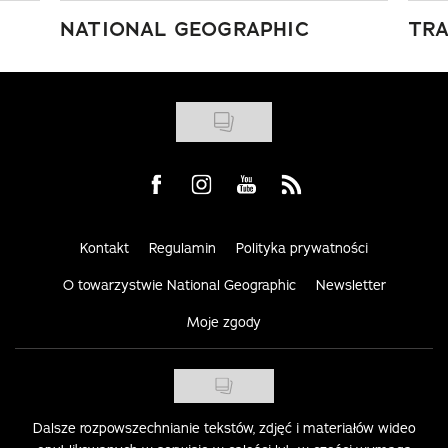
NATIONAL GEOGRAPHIC
TRA
Visit us on Facebook
Visit us on Instagram
Visit us on Youtube
Visit us on Rss
Kontakt
Regulamin
Polityka prywatności
O towarzystwie National Geographic
Newsletter
Moje zgody
Dalsze rozpowszechnianie tekstów, zdjęć i materiałów wideo