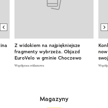
previous element
n
ina
Z widokiem na najpiękniejsze
Kon
fragmenty wybrzeża. Objazd
now
EuroVelo w gminie Choczewo
swoj
Współpraca reklamowa
Współp
Magazyny