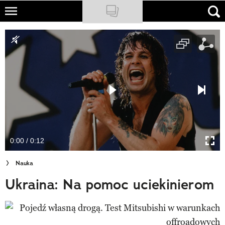
Skip
to
NATIONAL GEOGRAPHIC
main
content
TRAVELER
PODCASTY
Sklep
Newsletter
0:00 / 0:12
Cuda Polski
Nauka
Wielki Konkurs Fotograficzny
Ukraina: Na pomoc uciekinierom
Trendbook Podróżniczy
Polecane