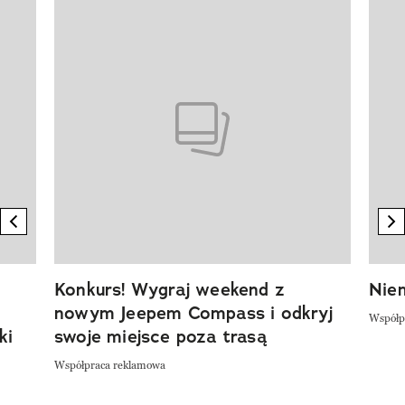
Pokazywanie elementu 1 z 20
previous element
n
Konkurs! Wygraj weekend z
Niem
nowym Jeepem Compass i odkryj
Współp
ki
swoje miejsce poza trasą
Współpraca reklamowa