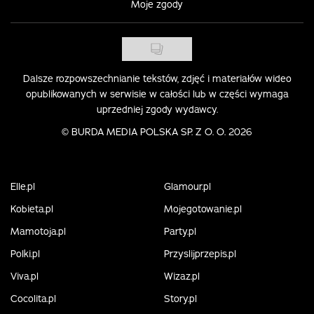
Moje zgody
Dalsze rozpowszechnianie tekstów, zdjęć i materiałów wideo
opublikowanych w serwisie w całości lub w części wymaga
uprzedniej zgody wydawcy.
©
BURDA MEDIA POLSKA SP. Z O. O. 2026
Elle.pl
Glamour.pl
Kobieta.pl
Mojegotowanie.pl
Mamotoja.pl
Party.pl
Polki.pl
Przyslijprzepis.pl
Viva.pl
Wizaz.pl
Cocolita.pl
Story.pl