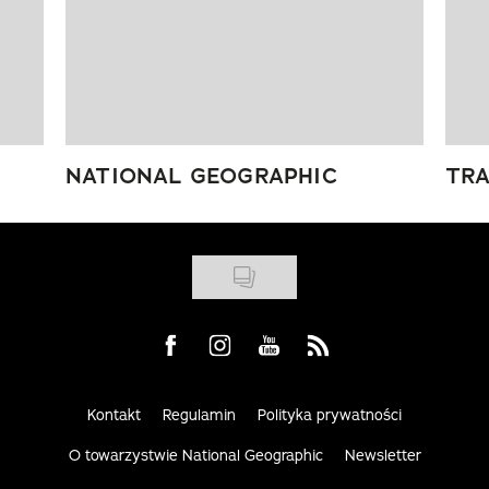
NATIONAL GEOGRAPHIC
TRA
Visit us on Facebook
Visit us on Instagram
Visit us on Youtube
Visit us on Rss
Kontakt
Regulamin
Polityka prywatności
O towarzystwie National Geographic
Newsletter