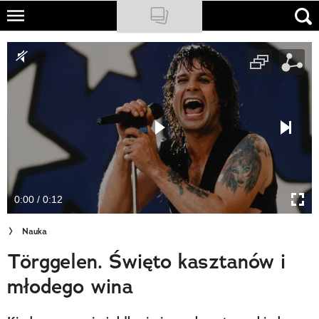
Skip
to
NATIONAL GEOGRAPHIC
main
content
TRAVELER
PODCASTY
Sklep
Newsletter
0:00 / 0:12
Cuda Polski
Nauka
Wielki Konkurs Fotograficzny
Törggelen. Święto kasztanów i
Trendbook Podróżniczy
młodego wina
Polecane