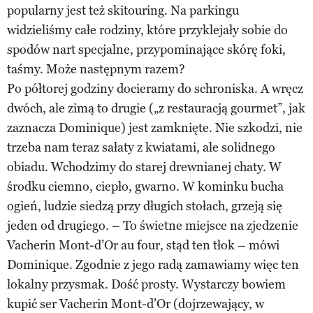
popularny jest też skitouring. Na parkingu
widzieliśmy całe rodziny, które przyklejały sobie do
spodów nart specjalne, przypominające skórę foki,
taśmy. Może następnym razem?
Po półtorej godziny docieramy do schroniska. A wręcz
dwóch, ale zimą to drugie („z restauracją gourmet”, jak
zaznacza Dominique) jest zamknięte. Nie szkodzi, nie
trzeba nam teraz sałaty z kwiatami, ale solidnego
obiadu. Wchodzimy do starej drewnianej chaty. W
środku ciemno, ciepło, gwarno. W kominku bucha
ogień, ludzie siedzą przy długich stołach, grzeją się
jeden od drugiego. – To świetne miejsce na zjedzenie
Vacherin Mont-d’Or au four, stąd ten tłok – mówi
Dominique. Zgodnie z jego radą zamawiamy więc ten
lokalny przysmak. Dość prosty. Wystarczy bowiem
kupić ser Vacherin Mont-d’Or (dojrzewający, w