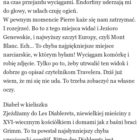
na czas przejazdu wyciągami. Endorfiny uderzają mi
do głowy, w udach czuję ogień.
W pewnym momencie Pierre każe się nam zatrzymać.
I rozejrzeć. Bo to z tego miejsca widać i Jezioro
Genewskie, i najwyższy szczyt Europy, czyli Mont
Blanc. Ech… To chyba najpiękniejsze miejsce
narciarskie, w którym byłam! Wyciągam komórkę i
robię zdjęcie. Tylko po to, żeby utrwalić ten widok i
dobrze go opisać czytelnikom Travelera. Dziś już
wiem, że mi się nie uda. To trzeba zobaczyć na własne
oczy.
Diabeł w kieliszku
Zjeżdżamy do Les Diablerets, niewielkiej mieściny z
XVI-wiecznym kościółkiem i domami jak z baśni braci
Grimm. To tu powstał najsłynniejszy chyba
szwajcarski aperitif. Bitter des Diablerets jest