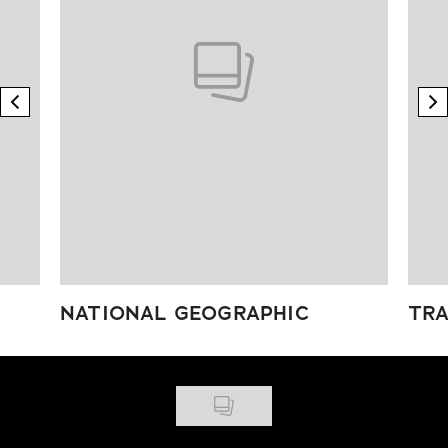
previous element
n
NATIONAL GEOGRAPHIC
TRA