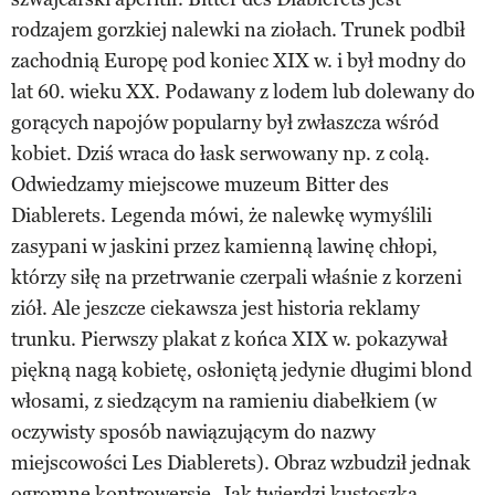
rodzajem gorzkiej nalewki na ziołach. Trunek podbił
zachodnią Europę pod koniec XIX w. i był modny do
lat 60. wieku XX. Podawany z lodem lub dolewany do
gorących napojów popularny był zwłaszcza wśród
kobiet. Dziś wraca do łask serwowany np. z colą.
Odwiedzamy miejscowe muzeum Bitter des
Diablerets. Legenda mówi, że nalewkę wymyślili
zasypani w jaskini przez kamienną lawinę chłopi,
którzy siłę na przetrwanie czerpali właśnie z korzeni
ziół. Ale jeszcze ciekawsza jest historia reklamy
trunku. Pierwszy plakat z końca XIX w. pokazywał
piękną nagą kobietę, osłoniętą jedynie długimi blond
włosami, z siedzącym na ramieniu diabełkiem (w
oczywisty sposób nawiązującym do nazwy
miejscowości Les Diablerets). Obraz wzbudził jednak
ogromne kontrowersje. Jak twierdzi kustoszka,