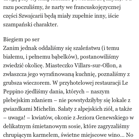
razu poczuliśmy, że narty we francuskojęzycznej
części Szwajcarii będą miały zupełnie inny, iście
szampański charakter.
Biegiem po ser
Zanim jednak oddaliśmy się szaleństwu (i temu
białemu, i pełnemu bąbelków), postanowiliśmy
zwiedzić okolicę. Miasteczko Villars-sur-Ollon, a
zwłaszcza jego wyrafinowaną kuchnię, poznaliśmy z
grubsza wieczorem. W przyhotelowej restauracji Le
Peppino zjedliśmy dania, których – naszym
plebejskim zdaniem – nie powstydziłyby się lokale z
gwiazdkami Michelin. Sałaty z alpejskich ziół, a także
– uwaga! – kwiatów, okonie z Jeziora Genewskiego w
delikatnym śmietanowym sosie, które zagryzaliśmy
chrupiącym karmelem, świetne miejscowe wino… No