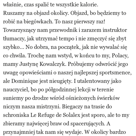
właśnie, czas spalić te wszystkie kalorie.
Ruszamy na objazd okolicy. Objazd, bo będziemy to
robić na biegówkach. To nasz pierwszy raz!
Towarzyszący nam przewodnik i zarazem instruktor
tłumaczy, jak utrzymać tempo i nie zmęczyć się zbyt
szybko... No dobra, na początek, jak nie wywalać się
co chwila. Trochę nam wstyd, w końcu to my, Polacy,
mamy Justynę Kowalczyk. Próbujemy odwrócić jego
uwagę opowieściami o naszej najlepszej sports­mence,
ale Dominique jest nieugięty. I utalentowany jako
nauczyciel, bo po półgodzinnej lekcji w terenie
suniemy po drodze wśród ośnieżonych świerków
niczym nasza mistrzyni. Biegaczy na trasie do
schroniska Le Refuge de Solalex jest sporo, ale to my
zbieramy najwięcej braw od spacerujących. A
przynajmniej tak nam się wydaje. W okolicy bardzo