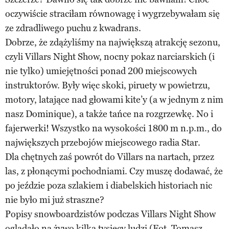
oczywiście straciłam równowagę i wygrzebywałam się
ze zdradliwego puchu z kwadrans.
Dobrze, że zdążyliśmy na największą atrakcję sezonu,
czyli Villars Night Show, nocny pokaz narciarskich (i
nie tylko) umiejętności ponad 200 miejscowych
instruktorów. Były więc skoki, piruety w powietrzu,
motory, latające nad głowami kite’y (a w jednym z nim
nasz Dominique), a także tańce na rozgrzewkę. No i
fajerwerki! Wszystko na wysokości 1800 m n.p.m., do
największych przebojów miejscowego radia Star.
Dla chętnych zaś powrót do Villars na nartach, przez
las, z płonącymi pochodniami. Czy muszę dodawać, że
po jeździe poza szlakiem i diabelskich historiach nic
nie było mi już straszne?
Popisy snowboardzistów podczas Villars Night Show
oglądało na żywo kilka tysięcy ludzi (Fot. Tomasz