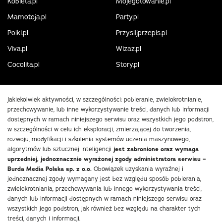
Kobieta.pl
Mojegotowanie.pl
Mamotoja.pl
Party.pl
Polki.pl
Przyslijprzepis.pl
Viva.pl
Wizaz.pl
Cocolita.pl
Story.pl
Jakiekolwiek aktywności, w szczególności: pobieranie, zwielokrotnianie,
przechowywanie, lub inne wykorzystywanie treści, danych lub informacji
dostępnych w ramach niniejszego serwisu oraz wszystkich jego podstron,
w szczególności w celu ich eksploracji, zmierzającej do tworzenia,
rozwoju, modyfikacji i szkolenia systemów uczenia maszynowego,
algorytmów lub sztucznej inteligencji
jest zabronione oraz wymaga
uprzedniej, jednoznacznie wyrażonej zgody administratora serwisu –
Burda Media Polska sp. z o.o.
Obowiązek uzyskania wyraźnej i
jednoznacznej zgody wymagany jest bez względu sposób pobierania,
zwielokrotniania, przechowywania lub innego wykorzystywania treści,
danych lub informacji dostępnych w ramach niniejszego serwisu oraz
wszystkich jego podstron, jak również bez względu na charakter tych
treści, danych i informacji.