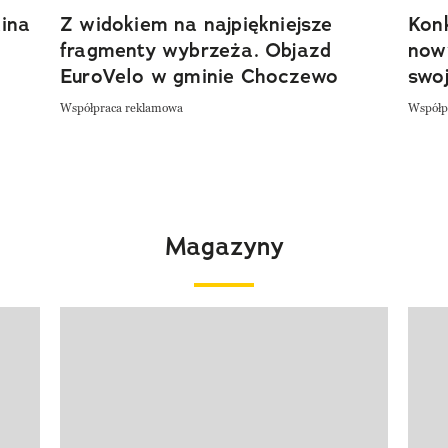
ina
Z widokiem na najpiękniejsze
Kon
fragmenty wybrzeża. Objazd
now
EuroVelo w gminie Choczewo
swoj
Współpraca reklamowa
Współp
Magazyny
Pokazywanie elementu 1 z 4