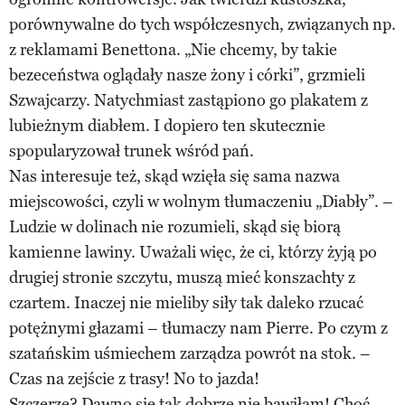
porównywalne do tych współczesnych, związanych np.
z reklamami Benettona. „Nie chcemy, by takie
bezeceństwa oglądały nasze żony i córki”, grzmieli
Szwajcarzy. Natychmiast zastąpiono go plakatem z
lubieżnym diabłem. I dopiero ten skutecznie
spopularyzował trunek wśród pań.
Nas interesuje też, skąd wzięła się sama nazwa
miejscowości, czyli w wolnym tłumaczeniu „Diabły”. –
Ludzie w dolinach nie rozumieli, skąd się biorą
kamienne lawiny. Uważali więc, że ci, którzy żyją po
drugiej stronie szczytu, muszą mieć konszachty z
czartem. Inaczej nie mieliby siły tak daleko rzucać
potężnymi głazami – tłumaczy nam Pierre. Po czym z
szatańskim uśmiechem zarządza powrót na stok. –
Czas na zejście z trasy! No to jazda!
Szczerze? Dawno się tak dobrze nie bawiłam! Choć