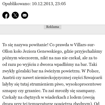
Opublikowano: 10.12.2013, 23:05
Udostępnij na facebook
Udostępnij na twitter
E-mail do przyjaciela
Reklama
To się nazywa powitanie! Co prawda w Villars-sur-
Ollon koło Jeziora Genewskiego, gdzie przyjechaliśmy
późnym wieczorem, nikt na nas nie czekał, ale za to
od razu po wyjściu z dworca wpadliśmy na bar. Taki
zwykły góralski bar na świeżym powietrzu. W Polsce,
Austrii czy nawet niemieckojęzycznej części Szwajcarii
lałyby się tutaj strumieniem piwo, wysokoprocentowe
sznapsy czy grzaniec. Tu zaś mroziły się szampany.
Czekały na chętnych w wiaderkach z lodem (swoją
drogą przy tej temperaturze powietrza zbędnym). Od