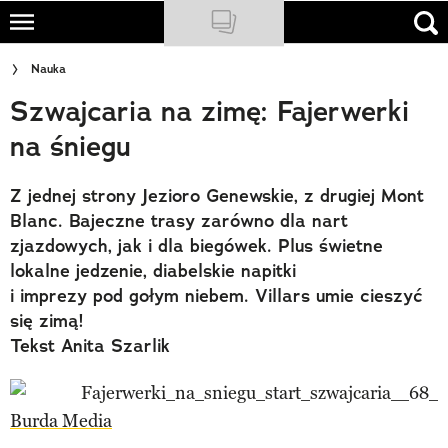
Skip
to
NATIONAL GEOGRAPHIC
Nauka
main
Szwajcaria na zimę: Fajerwerki
content
TRAVELER
na śniegu
PODCASTY
Z jednej strony Jezioro Genewskie, z drugiej Mont
Sklep
Blanc. Bajeczne trasy zarówno dla nart
Newsletter
zjazdowych, jak i dla biegówek. Plus świetne
lokalne jedzenie, diabelskie napitki
Cuda Polski
i imprezy pod gołym niebem. Villars umie cieszyć
się zimą!
Wielki Konkurs Fotograficzny
Tekst Anita Szarlik
Trendbook Podróżniczy
Polecane
Burda Media