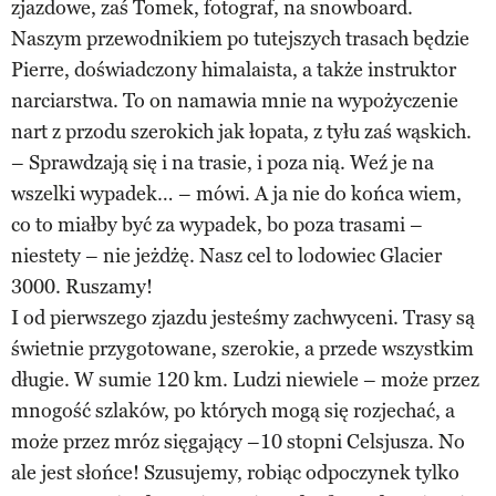
zjazdowe, zaś Tomek, fotograf, na snowboard.
Naszym przewodnikiem po tutejszych trasach będzie
Pierre, doświadczony himalaista, a także instruktor
narciarstwa. To on namawia mnie na wypożyczenie
nart z przodu szerokich jak łopata, z tyłu zaś wąskich.
– Sprawdzają się i na trasie, i poza nią. Weź je na
wszelki wypadek… – mówi. A ja nie do końca wiem,
co to miałby być za wypadek, bo poza trasami –
niestety – nie jeżdżę. Nasz cel to lodowiec Glacier
3000. Ruszamy!
I od pierwszego zjazdu jesteśmy zachwyceni. Trasy są
świetnie przygotowane, szerokie, a przede wszystkim
długie. W sumie 120 km. Ludzi niewiele – może przez
mnogość szlaków, po których mogą się rozjechać, a
może przez mróz sięgający –10 stopni Celsjusza. No
ale jest słońce! Szusujemy, robiąc odpoczynek tylko