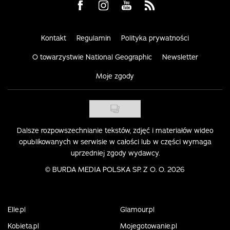
Visit us on Facebook
Visit us on Instagram
Visit us on Youtube
Visit us on Rss
Kontakt
Regulamin
Polityka prywatności
O towarzystwie National Geographic
Newsletter
Moje zgody
Dalsze rozpowszechnianie tekstów, zdjęć i materiałów wideo
opublikowanych w serwisie w całości lub w części wymaga
uprzedniej zgody wydawcy.
©
BURDA MEDIA POLSKA SP. Z O. O. 2026
Elle.pl
Glamour.pl
Kobieta.pl
Mojegotowanie.pl