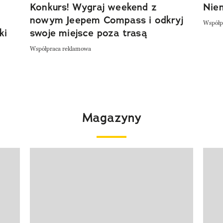
Konkurs! Wygraj weekend z
Niem
nowym Jeepem Compass i odkryj
Współp
ki
swoje miejsce poza trasą
Współpraca reklamowa
Magazyny
Pokazywanie elementu 1 z 4