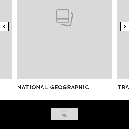
previous element
n
NATIONAL GEOGRAPHIC
TRA