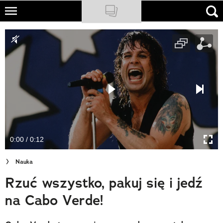
Skip
to
NATIONAL GEOGRAPHIC
main
content
TRAVELER
PODCASTY
Sklep
Newsletter
0:00 / 0:12
Cuda Polski
Nauka
Wielki Konkurs Fotograficzny
Rzuć wszystko, pakuj się i jedź
Trendbook Podróżniczy
na Cabo Verde!
Polecane