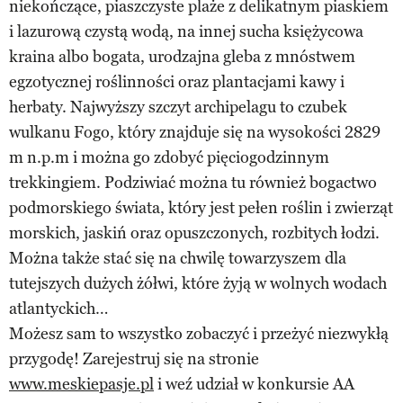
niekończące, piaszczyste plaże z delikatnym piaskiem
i lazurową czystą wodą, na innej sucha księżycowa
kraina albo bogata, urodzajna gleba z mnóstwem
egzotycznej roślinności oraz plantacjami kawy i
herbaty. Najwyższy szczyt archipelagu to czubek
wulkanu Fogo, który znajduje się na wysokości 2829
m n.p.m i można go zdobyć pięciogodzinnym
trekkingiem. Podziwiać można tu również bogactwo
podmorskiego świata, który jest pełen roślin i zwierząt
morskich, jaskiń oraz opuszczonych, rozbitych łodzi.
Można także stać się na chwilę towarzyszem dla
tutejszych dużych żółwi, które żyją w wolnych wodach
atlantyckich…
Możesz sam to wszystko zobaczyć i przeżyć niezwykłą
przygodę! Zarejestruj się na stronie
www.meskiepasje.pl
i weź udział w konkursie AA