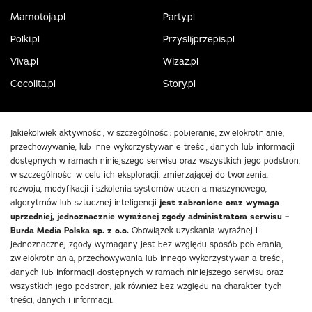
Mamotoja.pl
Party.pl
Polki.pl
Przyslijprzepis.pl
Viva.pl
Wizaz.pl
Cocolita.pl
Story.pl
Jakiekolwiek aktywności, w szczególności: pobieranie, zwielokrotnianie,
przechowywanie, lub inne wykorzystywanie treści, danych lub informacji
dostępnych w ramach niniejszego serwisu oraz wszystkich jego podstron,
w szczególności w celu ich eksploracji, zmierzającej do tworzenia,
rozwoju, modyfikacji i szkolenia systemów uczenia maszynowego,
algorytmów lub sztucznej inteligencji
jest zabronione oraz wymaga
uprzedniej, jednoznacznie wyrażonej zgody administratora serwisu –
Burda Media Polska sp. z o.o.
Obowiązek uzyskania wyraźnej i
jednoznacznej zgody wymagany jest bez względu sposób pobierania,
zwielokrotniania, przechowywania lub innego wykorzystywania treści,
danych lub informacji dostępnych w ramach niniejszego serwisu oraz
wszystkich jego podstron, jak również bez względu na charakter tych
treści, danych i informacji.