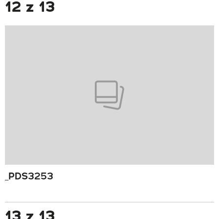
12 z 13
_PDS3253
13 z 13