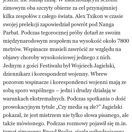
zimowym oba szczyty obierze za cel przynajmniej
kilka zespołów z całego świata. Alex Txikon w czasie
swojej prelekcji zapowiedział powrót pod Nanga
Parbat. Podczas tegorocznej próby dotarł ze swoim
międzynarodowym zespołem na wysokość około 7800
metrów. Wspinacze musieli zawrócić ze względu na
objawy choroby wysokościowej jednego z nich.
Jednym z gości Festiwalu był Wojciech Jagielski,
dziennikarz i korespondent wojenny. Wbrew
pozorom wspinacze i korespondenci wojenni mają ze
sobą sporo wspólnego – jedni i drudzy działają w
warunkach ekstremalnych. Podczas spotkania o dość
prowokacyjnym tytule „Czy media są złe?” Jagielski
pokazał, że jest mistrzem nie tylko słowa pisanego, ale
także mówionego. Podczas rozmowy pojawił się m.in.
temat zimowego Broad Peaku, ciągle wzbudzającego