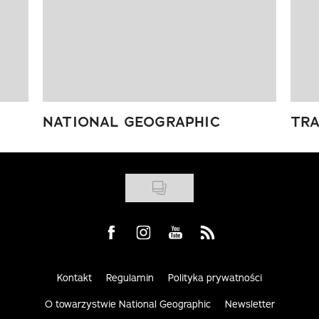
NATIONAL GEOGRAPHIC
TRA
Visit us on Facebook
Visit us on Instagram
Visit us on Youtube
Visit us on Rss
Kontakt
Regulamin
Polityka prywatności
O towarzystwie National Geographic
Newsletter