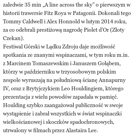
zaledwie 35 min „A line across the sky” o pierwszym w
historii trawersie Fitz Roya w Patagonii. Dokonali tego
Tommy Caldwell i Alex Honnold w lutym 2014 roku,
za co odebrali prestiżową nagrodę Piolet d’Or (Złoty
Czekan).
Festiwal Górski w Lądku Zdroju daje możliwość
spotkania ze znanymi wspinaczami, w tym roku m.in.
z Marcinem Tomaszewskim i Januszem Gołąbem,
którzy w październiku w trzyosobowym polskim
zespole wyruszają na południową ścianę Annapurny
IV, oraz z Brytyjczykiem Leo Houldingiem, którego
prezentacja z wielu powodów zapadała w pamięć.
Houlding szybko zaangażował publiczność w swoje
wystąpienie i zabrał wszystkich w świat wspinaczki
wielkościanowej i skoczków spadochronowych,
utrwalony w filmach przez Alastaira Lee.