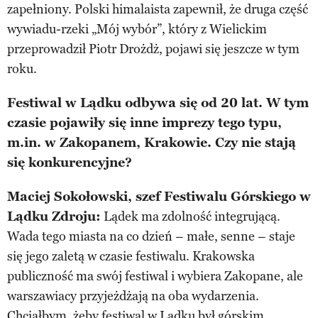
zapełniony. Polski himalaista zapewnił, że druga część
wywiadu-rzeki „Mój wybór”, który z Wielickim
przeprowadził Piotr Drożdż, pojawi się jeszcze w tym
roku.
Festiwal w Lądku odbywa się od 20 lat. W tym
czasie pojawiły się inne imprezy tego typu,
m.in. w Zakopanem, Krakowie. Czy nie stają
się konkurencyjne?
Maciej Sokołowski, szef Festiwalu Górskiego w
Lądku Zdroju:
Lądek ma zdolność integrującą.
Wada tego miasta na co dzień – małe, senne – staje
się jego zaletą w czasie festiwalu. Krakowska
publiczność ma swój festiwal i wybiera Zakopane, ale
warszawiacy przyjeżdżają na oba wydarzenia.
Chciałbym, żeby festiwal w Lądku był górskim