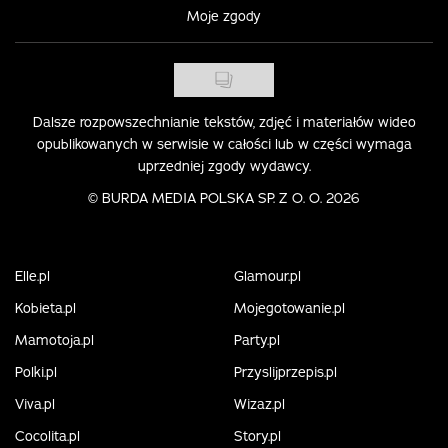
Moje zgody
Dalsze rozpowszechnianie tekstów, zdjęć i materiałów wideo
opublikowanych w serwisie w całości lub w części wymaga
uprzedniej zgody wydawcy.
©
BURDA MEDIA POLSKA SP. Z O. O. 2026
Elle.pl
Glamour.pl
Kobieta.pl
Mojegotowanie.pl
Mamotoja.pl
Party.pl
Polki.pl
Przyslijprzepis.pl
Viva.pl
Wizaz.pl
Cocolita.pl
Story.pl