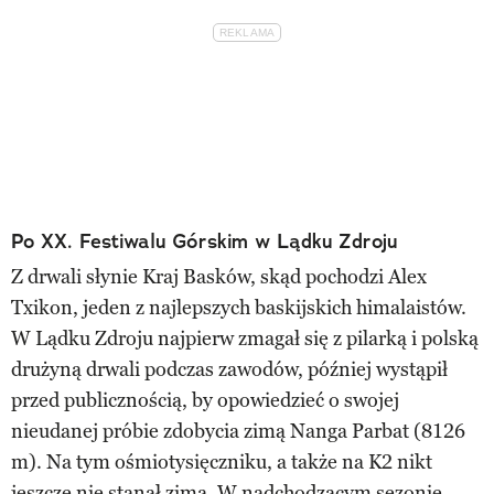
Po XX. Festiwalu Górskim w Lądku Zdroju
Z drwali słynie Kraj Basków, skąd pochodzi Alex
Txikon, jeden z najlepszych baskijskich himalaistów.
W Lądku Zdroju najpierw zmagał się z pilarką i polską
drużyną drwali podczas zawodów, później wystąpił
przed publicznością, by opowiedzieć o swojej
nieudanej próbie zdobycia zimą Nanga Parbat (8126
m). Na tym ośmiotysięczniku, a także na K2 nikt
jeszcze nie stanął zimą. W nadchodzącym sezonie