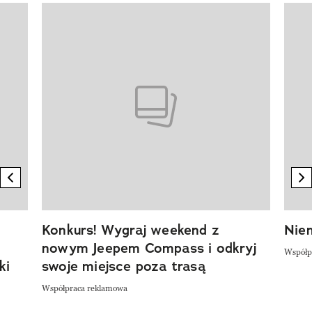
Pokazywanie elementu 1 z 20
previous element
n
Konkurs! Wygraj weekend z
Niem
nowym Jeepem Compass i odkryj
Współp
ki
swoje miejsce poza trasą
Współpraca reklamowa