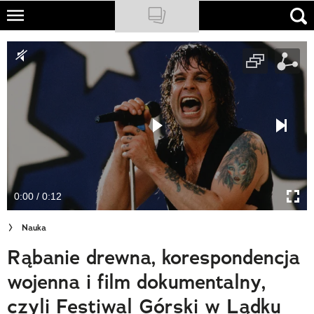
Skip
to
NATIONAL GEOGRAPHIC
main
content
TRAVELER
PODCASTY
Sklep
Newsletter
0:00 / 0:12
Cuda Polski
Nauka
Wielki Konkurs Fotograficzny
Rąbanie drewna, korespondencja
Trendbook Podróżniczy
wojenna i film dokumentalny,
Polecane
czyli Festiwal Górski w Lądku