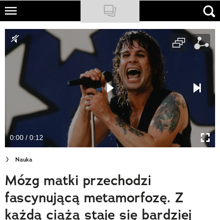
Skip
to
NATIONAL GEOGRAPHIC
main
content
TRAVELER
PODCASTY
Sklep
Newsletter
0:00 / 0:12
Cuda Polski
Nauka
Wielki Konkurs Fotograficzny
Mózg matki przechodzi
Trendbook Podróżniczy
fascynującą metamorfozę. Z
Polecane
każdą ciążą staje się bardziej