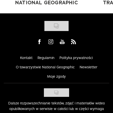
NATIONAL GEOGRAPHIC
TRA
Visit us on Facebook
Visit us on Instagram
Visit us on Youtube
Visit us on Rss
Kontakt
Regulamin
Polityka prywatności
O towarzystwie National Geographic
Newsletter
Moje zgody
Dalsze rozpowszechnianie tekstów, zdjęć i materiałów wideo
opublikowanych w serwisie w całości lub w części wymaga