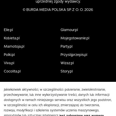
uprzedniej zgody wydawcy.
©
BURDA MEDIA POLSKA SP. Z O. O. 2026
Elle.pl
Glamour.pl
Kobieta.pl
Mojegotowanie.pl
Mamotoja.pl
Party.pl
Polki.pl
Przyslijprzepis.pl
Viva.pl
Wizaz.pl
Cocolita.pl
Story.pl
Jakiekolwiek aktywności, w szczególności: pobieranie, zwielokrotnianie,
przechowywanie, lub inne wykorzystywanie treści, danych lub informacji
dostępnych w ramach niniejszego serwisu oraz wszystkich jego podstron,
w szczególności w celu ich eksploracji, zmierzającej do tworzenia,
rozwoju, modyfikacji i szkolenia systemów uczenia maszynowego,
algorytmów lub sztucznej inteligencji
jest zabronione oraz wymaga