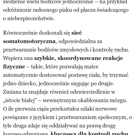
śledzenie wielu bodźców jednocześnie – na przykład
odróżnienie radosnego pisku od płaczu świadczącego
o niebezpieczeństwie.
Równocześnie doskonali się
sieć
somatomotoryczna
, odpowiedzialna za
przetwarzanie bodźców zmysłowych i kontrolę ruchu.
Wspiera ona
szybkie, skoordynowane reakcje
fizyczne
– takie, które pozwalają matce
automatycznie dostosować postawę ciała, by trzymać
jedno dziecko, jednocześnie sięgając po drugie.
Zmiana ta znajduje również odzwierciedlenie w
„istocie białej" – wewnętrznym okablowaniu mózgu.
O ile pierwsza ciąża przekształca szlaki nerwowe
powiązane z językiem i przetwarzaniem społecznym, o
tyle druga zdaje się oddziaływać na prawą drogę
korowo-rdzeniową,
kluczową dla kontroli ruchu
.