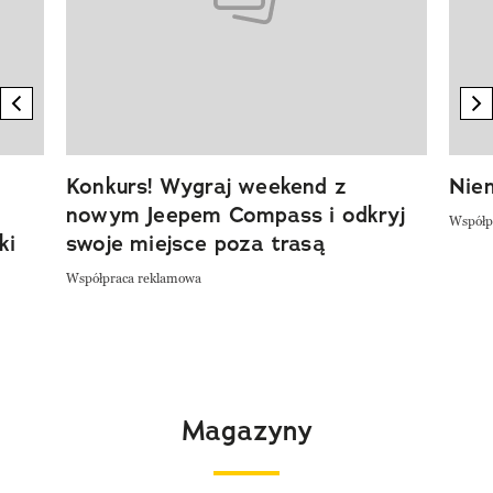
previous element
n
Konkurs! Wygraj weekend z
Niem
nowym Jeepem Compass i odkryj
Współp
ki
swoje miejsce poza trasą
Współpraca reklamowa
Magazyny