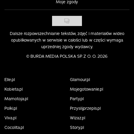
Moje zgody
Dalsze rozpowszechnianie tekstów, zdjęć i materiałów wideo
opublikowanych w serwisie w całości lub w części wymaga
uprzedniej zgody wydawcy.
©
BURDA MEDIA POLSKA SP. Z O. O. 2026
Elle.pl
Glamour.pl
Kobieta.pl
Mojegotowanie.pl
Mamotoja.pl
Party.pl
Polki.pl
Przyslijprzepis.pl
Viva.pl
Wizaz.pl
Cocolita.pl
Story.pl