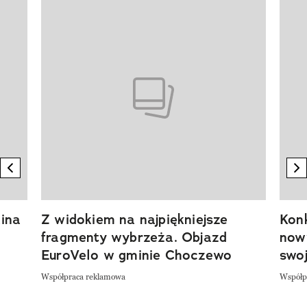
Pokazywanie elementu 1 z 20
previous element
n
ina
Z widokiem na najpiękniejsze
Kon
fragmenty wybrzeża. Objazd
now
EuroVelo w gminie Choczewo
swoj
Współpraca reklamowa
Współp