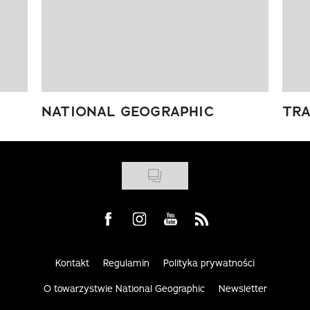
NATIONAL GEOGRAPHIC
TRA
Visit us on Facebook
Visit us on Instagram
Visit us on Youtube
Visit us on Rss
Kontakt
Regulamin
Polityka prywatności
O towarzystwie National Geographic
Newsletter