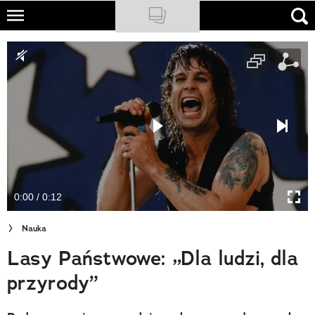
Skip
to
NATIONAL GEOGRAPHIC
main
content
TRAVELER
PODCASTY
Sklep
Newsletter
0:00 / 0:12
Cuda Polski
Nauka
Wielki Konkurs Fotograficzny
Lasy Państwowe: „Dla ludzi, dla
Trendbook Podróżniczy
przyrody”
Polecane