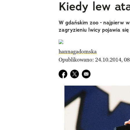
Kiedy lew ata
W gdańskim zoo - najpierw wi
zagryzieniu lwicy pojawia się
hannagadomska
Opublikowano: 24.10.2014, 08
Udostępnij na facebook
Udostępnij na twitter
E-mail do przyjaciela