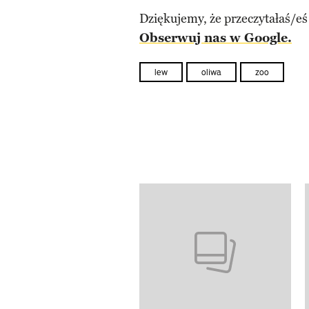
Dziękujemy, że przeczytałaś/eś
Obserwuj nas w Google.
lew
oliwa
zoo
Pokazywanie elementów od 1 d
previous element