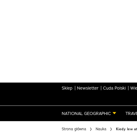
Skip
to
main
content
Sklep
Newsletter
Cuda Polski
Wie
NATIONAL GEOGRAPHIC
TRAV
Strona główna
Nauka
Kiedy lew at