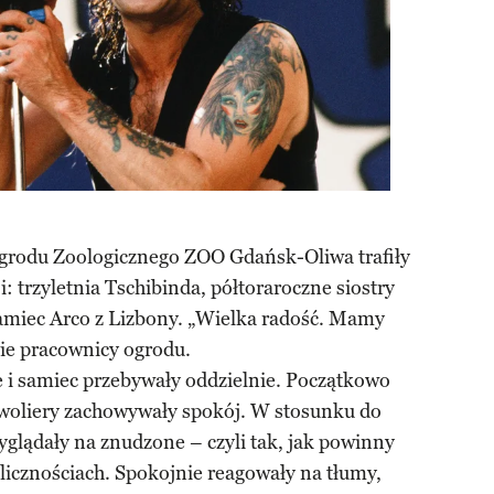
grodu Zoologicznego ZOO Gdańsk-Oliwa trafiły
i: trzyletnia Tschibinda, półtoraroczne siostry
 samiec Arco z Lizbony. „Wielka radość. Mamy
nie pracownicy ogrodu.
e i samiec przebywały oddzielnie. Początkowo
woliery zachowywały spokój. W stosunku do
yglądały na znudzone – czyli tak, jak powinny
icznościach. Spokojnie reagowały na tłumy,