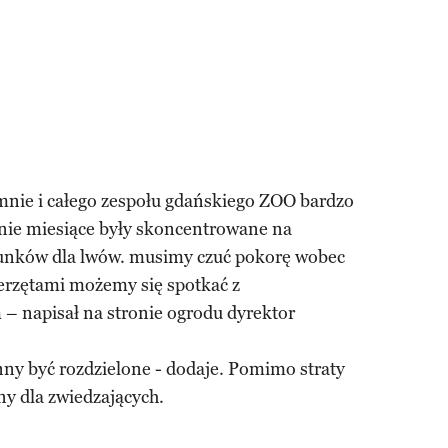
a mnie i całego zespołu gdańskiego ZOO bardzo
tnie miesiące były skoncentrowane na
unków dla lwów. musimy czuć pokorę wobec
wierzętami możemy się spotkać z
– napisał na stronie ogrodu dyrektor
nny być rozdzielone - dodaje. Pomimo straty
ny dla zwiedzających.