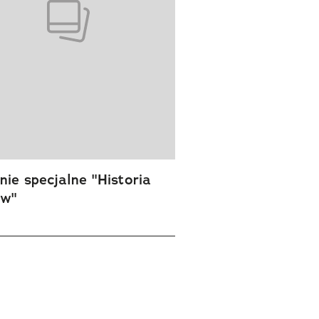
ie specjalne "Historia
ów"