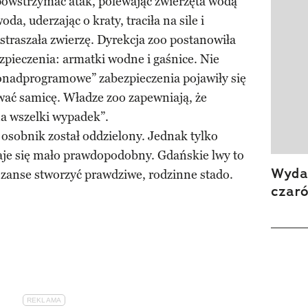
owstrzymać atak, polewając zwierzęta wodą
a, uderzając o kraty, traciła na sile i
straszała zwierzę. Dyrekcja zoo postanowiła
pieczenia: armatki wodne i gaśnice. Nie
ponadprogramowe” zabezpieczenia pojawiły się
wać samicę. Władze zoo zapewniają, że
a wszelki wypadek”.
 osobnik został oddzielony. Jednak tylko
je się mało prawdopodobny. Gdańskie lwy to
Wydan
szanse stworzyć prawdziwe, rodzinne stado.
czar