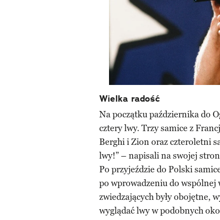
Wielka radość
Na początku października do O
cztery lwy. Trzy samice z Francj
Berghi i Zion oraz czteroletni
lwy!” – napisali na swojej stro
Po przyjeździe do Polski samic
po wprowadzeniu do wspólnej 
zwiedzających były obojętne, w
wyglądać lwy w podobnych okol