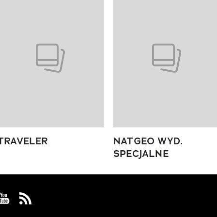
 4 z 4
TRAVELER
NATGEO WYD.
SPECJALNE
 Facebook
us on Instagram
Visit us on Youtube
Visit us on Rss