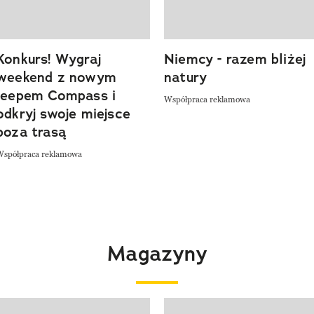
Konkurs! Wygraj
Niemcy - razem bliżej
weekend z nowym
natury
Jeepem Compass i
Współpraca reklamowa
odkryj swoje miejsce
poza trasą
Współpraca reklamowa
Magazyny