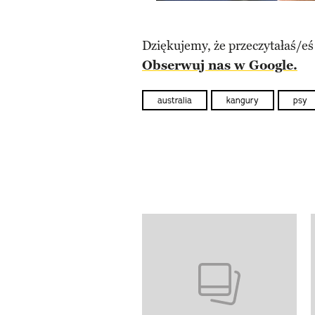
Dziękujemy, że przeczytałaś/eś
Obserwuj nas w Google.
australia
kangury
psy
Pokazywanie elementów od 1 d