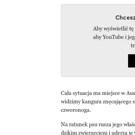
Chcesz
Aby wyświetlić tę
aby YouTube i je
t
Cała sytuacja ma miejsce w Aust
widzimy kangura znęcającego s
czworonoga.
Na ratunek psu rusza jego właśc
dzikim zwierzęciem i uderza j