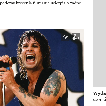
Pokazy
„podczas kręcenia filmu nie ucierpiało żadne
Wydan
czar