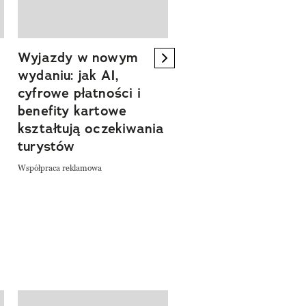
Wyjazdy w nowym
Tam, gdzie kończy 
next element
wydaniu: jak AI,
asfalt, zaczyna się
cyfrowe płatności i
spokój. Wyrusz
benefity kartowe
szlakiem miejsc, kt
kształtują oczekiwania
pozwalają zwolnić 
turystów
odkrywać Polskę bl
natury
Współpraca reklamowa
Współpraca reklamowa