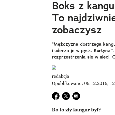
Boks z kangu
To najdziwnie
zobaczysz
"Mężczyzna dostrzega kangu
i uderza je w pysk. Kurtyna”
rozprzestrzenia się w sieci. 
redakcja
Opublikowano: 06.12.2016, 12
Udostępnij na facebook
Udostępnij na twitter
E-mail do przyjaciela
Bo to zły kangur był?