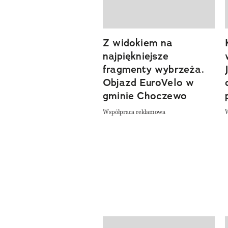
Z widokiem na
previous element
najpiękniejsze
fragmenty wybrzeża.
Objazd EuroVelo w
gminie Choczewo
Współpraca reklamowa