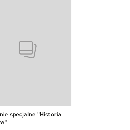
wanie elementu 1 z 1
ie specjalne "Historia
ów"