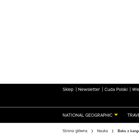
Skip
to
main
content
Sklep
Newsletter
Cuda Polski
Wie
NATIONAL GEOGRAPHIC
TRAV
Strona główna
Nauka
Boks z kang