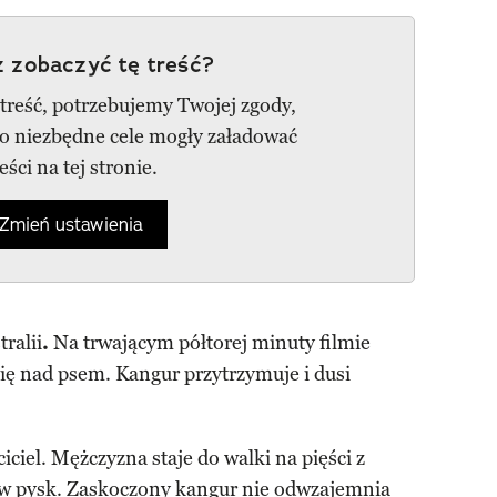
 zobaczyć tę treść?
 treść, potrzebujemy Twojej zgody,
go niezbędne cele mogły załadować
reści na tej stronie.
Zmień ustawienia
ralii
.
Na trwającym półtorej minuty filmie
ię nad psem. Kangur przytrzymuje i dusi
iciel. Mężczyzna staje do walki na pięści z
e w pysk. Zaskoczony kangur nie odwzajemnia