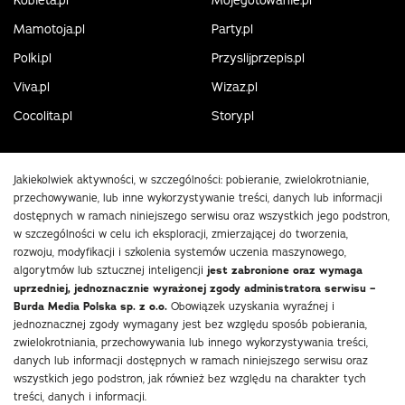
Kobieta.pl
Mojegotowanie.pl
Mamotoja.pl
Party.pl
Polki.pl
Przyslijprzepis.pl
Viva.pl
Wizaz.pl
Cocolita.pl
Story.pl
Jakiekolwiek aktywności, w szczególności: pobieranie, zwielokrotnianie,
przechowywanie, lub inne wykorzystywanie treści, danych lub informacji
dostępnych w ramach niniejszego serwisu oraz wszystkich jego podstron,
w szczególności w celu ich eksploracji, zmierzającej do tworzenia,
rozwoju, modyfikacji i szkolenia systemów uczenia maszynowego,
algorytmów lub sztucznej inteligencji
jest zabronione oraz wymaga
uprzedniej, jednoznacznie wyrażonej zgody administratora serwisu –
Burda Media Polska sp. z o.o.
Obowiązek uzyskania wyraźnej i
jednoznacznej zgody wymagany jest bez względu sposób pobierania,
zwielokrotniania, przechowywania lub innego wykorzystywania treści,
danych lub informacji dostępnych w ramach niniejszego serwisu oraz
wszystkich jego podstron, jak również bez względu na charakter tych
treści, danych i informacji.