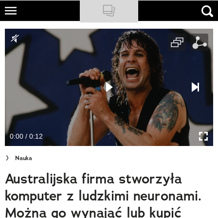
Skip
to
NATIONAL GEOGRAPHIC
main
content
TRAVELER
PODCASTY
Sklep
Newsletter
0:00 / 0:12
Cuda Polski
Nauka
Wielki Konkurs Fotograficzny
Australijska firma stworzyła
Trendbook Podróżniczy
komputer z ludzkimi neuronami.
Polecane
Można go wynająć lub kupić