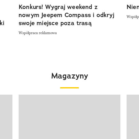
Konkurs! Wygraj weekend z
Niem
nowym Jeepem Compass i odkryj
Współp
ki
swoje miejsce poza trasą
Współpraca reklamowa
Magazyny
Pokazywanie elementu 1 z 4