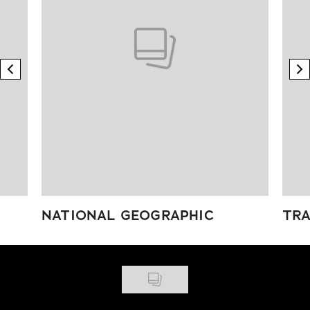
previous element
n
NATIONAL GEOGRAPHIC
TRA