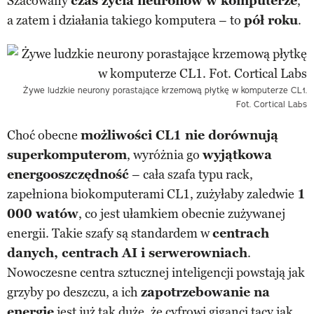
Szacowany
czas życia neuronów w komputerze
,
a zatem i działania takiego komputera – to
pół roku
.
Żywe ludzkie neurony porastające krzemową płytkę w komputerze CL1.
Fot. Cortical Labs
Choć obecne
możliwości CL1 nie dorównują
superkomputerom
, wyróżnia go
wyjątkowa
energooszczędność
– cała szafa typu rack,
zapełniona biokomputerami CL1, zużyłaby zaledwie
1
000 watów
, co jest ułamkiem obecnie zużywanej
energii. Takie szafy są standardem w
centrach
danych, centrach AI i serwerowniach
.
Nowoczesne centra sztucznej inteligencji powstają jak
grzyby po deszczu, a ich
zapotrzebowanie na
energię
jest już tak duże, że cyfrowi giganci tacy jak