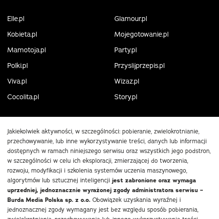
Elle.pl
Glamour.pl
Kobieta.pl
Mojegotowanie.pl
Mamotoja.pl
Party.pl
Polki.pl
Przyslijprzepis.pl
Viva.pl
Wizaz.pl
Cocolita.pl
Story.pl
Jakiekolwiek aktywności, w szczególności: pobieranie, zwielokrotnianie,
przechowywanie, lub inne wykorzystywanie treści, danych lub informacji
dostępnych w ramach niniejszego serwisu oraz wszystkich jego podstron,
w szczególności w celu ich eksploracji, zmierzającej do tworzenia,
rozwoju, modyfikacji i szkolenia systemów uczenia maszynowego,
algorytmów lub sztucznej inteligencji
jest zabronione oraz wymaga
uprzedniej, jednoznacznie wyrażonej zgody administratora serwisu –
Burda Media Polska sp. z o.o.
Obowiązek uzyskania wyraźnej i
jednoznacznej zgody wymagany jest bez względu sposób pobierania,