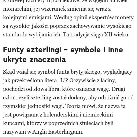
królowej Elżbiety II, co ciekawe, ze względu na wiek
monarchini, jej wizerunek zmienia się wraz z
kolejnymi emisjami. Według opinii ekspertów monety
są wysokiej jakości poprzez zachowywanie wysokiego
standardu wybijania ich. Ta tradycja sięga XII wieku.
Funty szterlingi – symbole i inne
ukryte znaczenia
Skąd wziął się symbol funta brytyjskiego, wyglądający
jak przekreślona litera „L”? Oczywiście z łaciny,
pochodzi od słowa libra, które oznacza wagę. Drugi
człon, czyli szterling został dodany, aby odróżnić go od
rzymskiej jednostki wagi. Teoria mówi, że nazwa ta
jest powiązana z holenderskimi i niemieckimi
kupcami, którzy w poprzednich stuleciach byli
nazywani w Anglii Easterlingami.