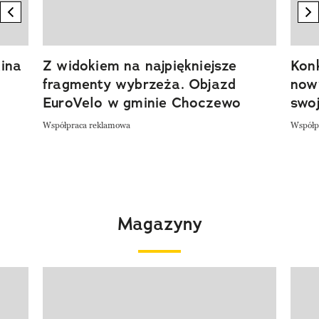
previous element
n
ina
Z widokiem na najpiękniejsze
Kon
fragmenty wybrzeża. Objazd
now
EuroVelo w gminie Choczewo
swoj
Współpraca reklamowa
Współp
Magazyny
Pokazywanie elementu 1 z 4