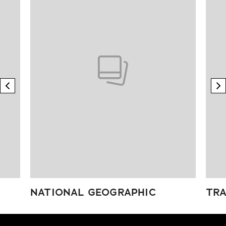
previous element
n
NATIONAL GEOGRAPHIC
TRA