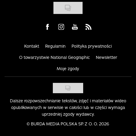
Visit us on Facebook
Visit us on Instagram
Visit us on Youtube
Visit us on Rss
Kontakt
Regulamin
Polityka prywatności
O towarzystwie National Geographic
Newsletter
Moje zgody
Dalsze rozpowszechnianie tekstów, zdjęć i materiałów wideo
opublikowanych w serwisie w całości lub w części wymaga
uprzedniej zgody wydawcy.
©
BURDA MEDIA POLSKA SP. Z O. O. 2026