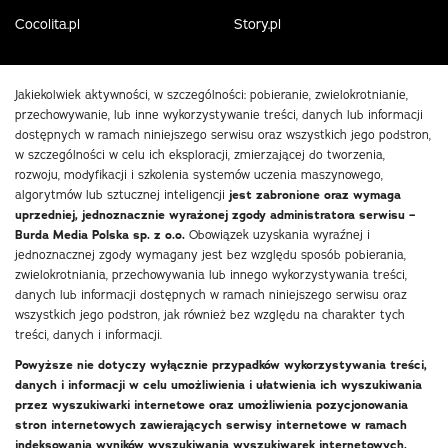
Cocolita.pl
Story.pl
Jakiekolwiek aktywności, w szczególności: pobieranie, zwielokrotnianie,
przechowywanie, lub inne wykorzystywanie treści, danych lub informacji
dostępnych w ramach niniejszego serwisu oraz wszystkich jego podstron,
w szczególności w celu ich eksploracji, zmierzającej do tworzenia,
rozwoju, modyfikacji i szkolenia systemów uczenia maszynowego,
algorytmów lub sztucznej inteligencji
jest zabronione oraz wymaga
uprzedniej, jednoznacznie wyrażonej zgody administratora serwisu –
Burda Media Polska sp. z o.o.
Obowiązek uzyskania wyraźnej i
jednoznacznej zgody wymagany jest bez względu sposób pobierania,
zwielokrotniania, przechowywania lub innego wykorzystywania treści,
danych lub informacji dostępnych w ramach niniejszego serwisu oraz
wszystkich jego podstron, jak również bez względu na charakter tych
treści, danych i informacji.
Powyższe nie dotyczy wyłącznie przypadków wykorzystywania treści,
danych i informacji w celu umożliwienia i ułatwienia ich wyszukiwania
przez wyszukiwarki internetowe oraz umożliwienia pozycjonowania
stron internetowych zawierających serwisy internetowe w ramach
indeksowania wyników wyszukiwania wyszukiwarek internetowych.