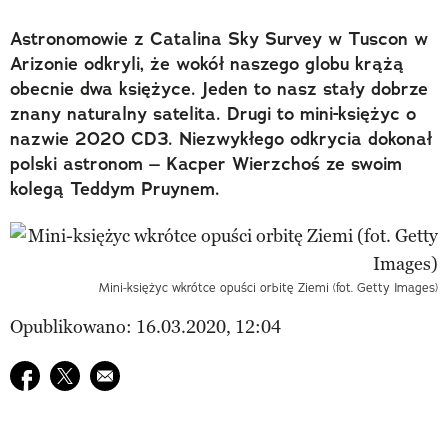
Astronomowie z Catalina Sky Survey w Tuscon w
Arizonie odkryli, że wokół naszego globu krążą
obecnie dwa księżyce. Jeden to nasz stały dobrze
znany naturalny satelita. Drugi to mini-księżyc o
nazwie 2020 CD3. Niezwykłego odkrycia dokonał
polski astronom – Kacper Wierzchoś ze swoim
kolegą Teddym Pruynem.
Mini-księżyc wkrótce opuści orbitę Ziemi (fot. Getty Images)
Opublikowano: 16.03.2020, 12:04
Udostępnij na facebook
Udostępnij na twitter
E-mail do przyjaciela