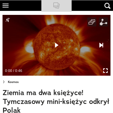
Skip
to
NATIONAL GEOGRAPHIC
main
content
TRAVELER
PODCASTY
Sklep
Newsletter
0:00 / 0:46
Cuda Polski
Kosmos
Wielki Konkurs Fotograficzny
Ziemia ma dwa księżyce!
Trendbook Podróżniczy
Tymczasowy mini-księżyc odkrył
Polecane
Polak