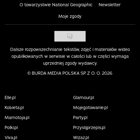
O towarzystwie National Geographic
Newsletter
Moje zgody
Dalsze rozpowszechnianie tekstów, zdjęć i materiałów wideo
opublikowanych w serwisie w całości lub w części wymaga
uprzedniej zgody wydawcy.
©
BURDA MEDIA POLSKA SP. Z O. O. 2026
Elle.pl
Glamour.pl
Kobieta.pl
Mojegotowanie.pl
Mamotoja.pl
Party.pl
Polki.pl
Przyslijprzepis.pl
Viva.pl
Wizaz.pl