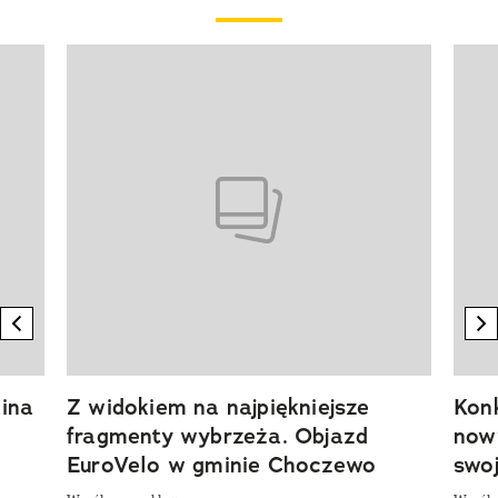
Pokazywanie elementu 1 z 20
previous element
n
ina
Z widokiem na najpiękniejsze
Kon
fragmenty wybrzeża. Objazd
now
EuroVelo w gminie Choczewo
swoj