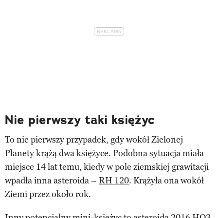
Nie pierwszy taki księżyc
To nie pierwszy przypadek, gdy wokół Zielonej
Planety krążą dwa księżyce. Podobna sytuacja miała
miejsce 14 lat temu, kiedy w pole ziemskiej grawitacji
wpadła inna asteroida –
RH 120
. Krążyła ona wokół
Ziemi przez około rok.
Inny potencjalny mini-księżyc to asteroida
2016 HO3
,