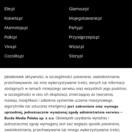
Elle.pl
Glamour.pl
Kobieta.pl
Mojegotowanie.pl
Mamotoja.pl
Party.pl
Polki.pl
Przyslijprzepis.pl
Viva.pl
Wizaz.pl
Cocolita.pl
Story.pl
Jakiekolwiek aktywności, w szczególności: pobieranie, zwielokrotnianie,
przechowywanie, lub inne wykorzystywanie treści, danych lub informacji
dostępnych w ramach niniejszego serwisu oraz wszystkich jego podstron,
w szczególności w celu ich eksploracji, zmierzającej do tworzenia,
rozwoju, modyfikacji i szkolenia systemów uczenia maszynowego,
algorytmów lub sztucznej inteligencji
jest zabronione oraz wymaga
uprzedniej, jednoznacznie wyrażonej zgody administratora serwisu –
Burda Media Polska sp. z o.o.
Obowiązek uzyskania wyraźnej i
jednoznacznej zgody wymagany jest bez względu sposób pobierania,
zwielokrotniania, przechowywania lub innego wykorzystywania treści,