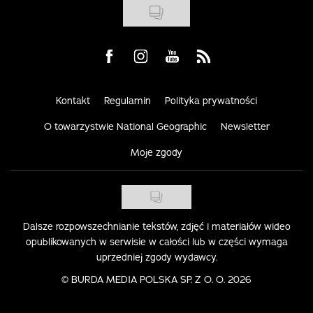
Visit us on Facebook
Visit us on Instagram
Visit us on Youtube
Visit us on Rss
Kontakt
Regulamin
Polityka prywatności
O towarzystwie National Geographic
Newsletter
Moje zgody
Dalsze rozpowszechnianie tekstów, zdjęć i materiałów wideo
opublikowanych w serwisie w całości lub w części wymaga
uprzedniej zgody wydawcy.
©
BURDA MEDIA POLSKA SP. Z O. O. 2026