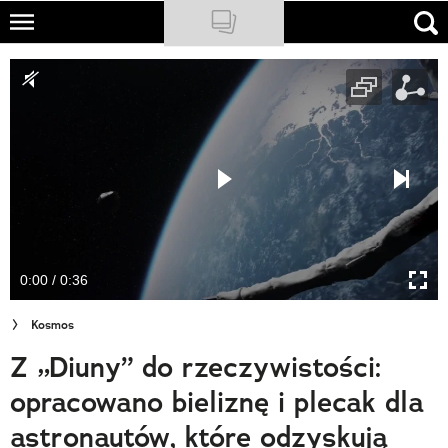
Skip
to
NATIONAL GEOGRAPHIC
main
content
TRAVELER
PODCASTY
Sklep
Newsletter
0:00 / 0:36
Cuda Polski
Kosmos
Wielki Konkurs Fotograficzny
Z „Diuny” do rzeczywistości:
Trendbook Podróżniczy
opracowano bieliznę i plecak dla
Polecane
astronautów, które odzyskują