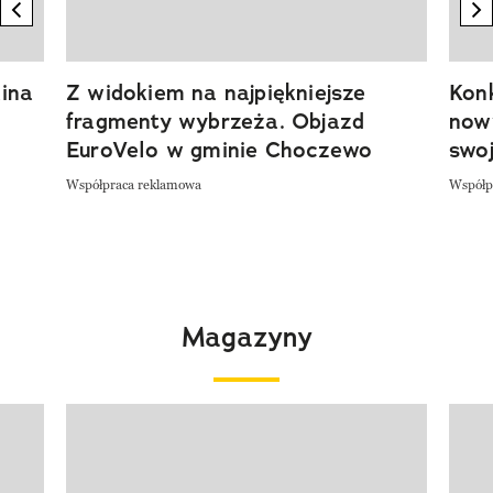
previous element
n
ina
Z widokiem na najpiękniejsze
Kon
fragmenty wybrzeża. Objazd
now
EuroVelo w gminie Choczewo
swoj
Współpraca reklamowa
Współp
Magazyny
Pokazywanie elementu 1 z 4