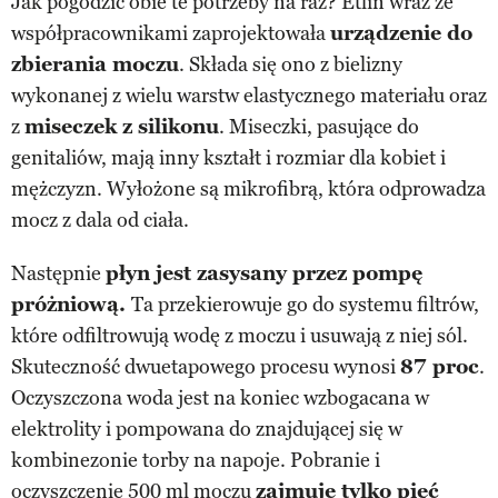
Jak pogodzić obie te potrzeby na raz? Etlin wraz ze
współpracownikami zaprojektowała
urządzenie do
zbierania moczu
. Składa się ono z bielizny
wykonanej z wielu warstw elastycznego materiału oraz
z
miseczek z silikonu
. Miseczki, pasujące do
genitaliów, mają inny kształt i rozmiar dla kobiet i
mężczyzn. Wyłożone są mikrofibrą, która odprowadza
mocz z dala od ciała.
Następnie
płyn jest zasysany przez pompę
próżniową.
Ta przekierowuje go do systemu filtrów,
które odfiltrowują wodę z moczu i usuwają z niej sól.
Skuteczność dwuetapowego procesu wynosi
87 proc
.
Oczyszczona woda jest na koniec wzbogacana w
elektrolity i pompowana do znajdującej się w
kombinezonie torby na napoje. Pobranie i
oczyszczenie 500 ml moczu
zajmuje tylko pięć