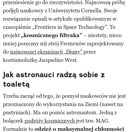
przeniesienie go do rzeczywistości. Najnowszą próbę
podjęli naukowcy z Uniwersytetu Cornella. Swoje
rozwiązanie opisali w artykule opublikowanym w
czasopiśmie „Frontiers in Space Technology”. To
projekt
„kosmicznego filtraka”
– niestety, nieco
mniej poręczny niż strój Fremenów zaprojektowany
do
najnowszej ekranizacji „Diuny”
przez
kostiumolożkę Jacqueline West.
Jak astronauci radzą sobie z
toaletą
Trzeba zacząć od tego, że pomysł naukowców nie jest
przeznaczony do wykorzystania na Ziemi (nawet na
pustyniach). Ma on pomóc astronautom. Jedną z
bolączek
podróży kosmicznych
jest tzw. MAG.
Formalnie to
odzież o maksymalnej chłonności