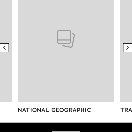
previous element
n
NATIONAL GEOGRAPHIC
TRA