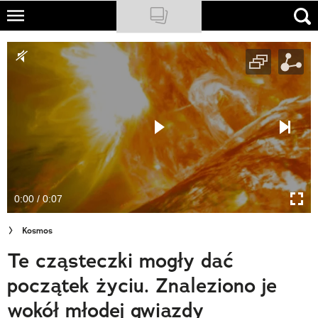
Skip
to
NATIONAL GEOGRAPHIC
main
content
TRAVELER
PODCASTY
Sklep
Newsletter
0:00 / 0:07
Cuda Polski
Kosmos
Wielki Konkurs Fotograficzny
Te cząsteczki mogły dać
Trendbook Podróżniczy
początek życiu. Znaleziono je
Polecane
wokół młodej gwiazdy