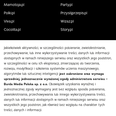
Mamotoja.pl
Party.pl
Polki.pl
Przyslijprzepis.pl
Viva.pl
Wizaz.pl
Cocolita.pl
Story.pl
Jakiekolwiek aktywności, w szczególności: pobieranie, zwielokrotnianie,
przechowywanie, lub inne wykorzystywanie treści, danych lub informacji
dostępnych w ramach niniejszego serwisu oraz wszystkich jego podstron,
w szczególności w celu ich eksploracji, zmierzającej do tworzenia,
rozwoju, modyfikacji i szkolenia systemów uczenia maszynowego,
algorytmów lub sztucznej inteligencji
jest zabronione oraz wymaga
uprzedniej, jednoznacznie wyrażonej zgody administratora serwisu –
Burda Media Polska sp. z o.o.
Obowiązek uzyskania wyraźnej i
jednoznacznej zgody wymagany jest bez względu sposób pobierania,
zwielokrotniania, przechowywania lub innego wykorzystywania treści,
danych lub informacji dostępnych w ramach niniejszego serwisu oraz
wszystkich jego podstron, jak również bez względu na charakter tych
treści, danych i informacji.