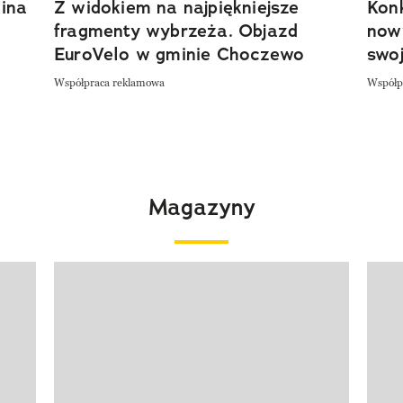
ina
Z widokiem na najpiękniejsze
Kon
fragmenty wybrzeża. Objazd
now
EuroVelo w gminie Choczewo
swoj
Współpraca reklamowa
Współp
Magazyny
Pokazywanie elementu 1 z 4