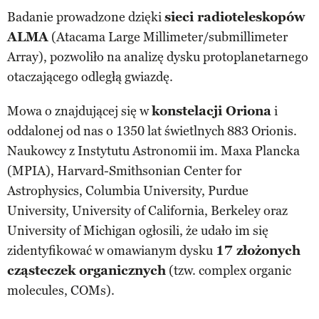
Badanie prowadzone dzięki
sieci radioteleskopów
ALMA
(Atacama Large Millimeter/submillimeter
Array), pozwoliło na analizę dysku protoplanetarnego
otaczającego odległą gwiazdę.
Mowa o znajdującej się w
konstelacji Oriona
i
oddalonej od nas o 1350 lat świetlnych 883 Orionis.
Naukowcy z Instytutu Astronomii im. Maxa Plancka
(MPIA), Harvard-Smithsonian Center for
Astrophysics, Columbia University, Purdue
University, University of California, Berkeley oraz
University of Michigan ogłosili, że udało im się
zidentyfikować w omawianym dysku
17 złożonych
cząsteczek organicznych
(tzw. complex organic
molecules, COMs).