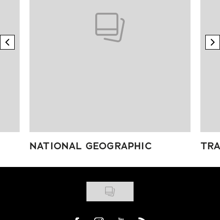
previous element
n
NATIONAL GEOGRAPHIC
TRA