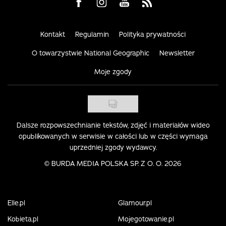
Visit us on Facebook
Visit us on Instagram
Visit us on Youtube
Visit us on Rss
Kontakt
Regulamin
Polityka prywatności
O towarzystwie National Geographic
Newsletter
Moje zgody
Dalsze rozpowszechnianie tekstów, zdjęć i materiałów wideo
opublikowanych w serwisie w całości lub w części wymaga
uprzedniej zgody wydawcy.
©
BURDA MEDIA POLSKA SP. Z O. O. 2026
Elle.pl
Glamour.pl
Kobieta.pl
Mojegotowanie.pl