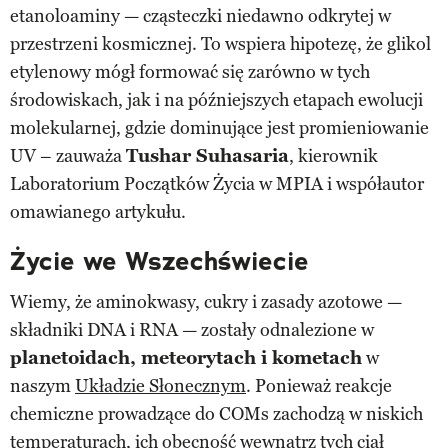
etanoloaminy — cząsteczki niedawno odkrytej w
przestrzeni kosmicznej. To wspiera hipotezę, że glikol
etylenowy mógł formować się zarówno w tych
środowiskach, jak i na późniejszych etapach ewolucji
molekularnej, gdzie dominujące jest promieniowanie
UV – zauważa
Tushar Suhasaria
, kierownik
Laboratorium Początków Życia w MPIA i współautor
omawianego artykułu.
Życie we Wszechświecie
Wiemy, że aminokwasy, cukry i zasady azotowe —
składniki DNA i RNA — zostały odnalezione w
planetoidach, meteorytach i kometach
w
naszym
Układzie Słonecznym
. Ponieważ reakcje
chemiczne prowadzące do COMs zachodzą w niskich
temperaturach, ich obecność wewnątrz tych ciał