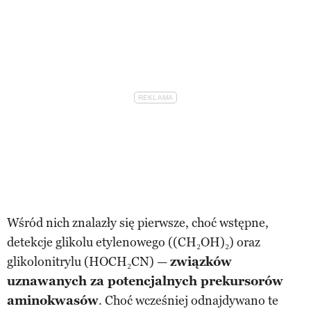
Wśród nich znalazły się pierwsze, choć wstępne,
detekcje glikolu etylenowego ((CH₂OH)₂) oraz
glikolonitrylu (HOCH₂CN) —
związków
uznawanych za potencjalnych prekursorów
aminokwasów
. Choć wcześniej odnajdywano te