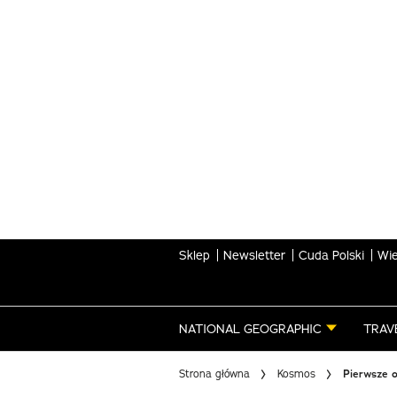
Skip
to
main
content
Sklep
Newsletter
Cuda Polski
Wie
NATIONAL GEOGRAPHIC
TRAV
Strona główna
Kosmos
Pierwsze o