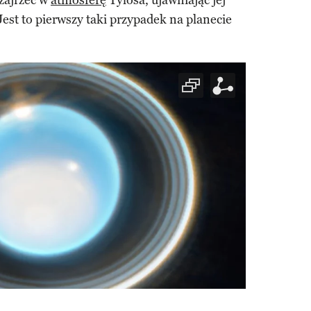
zajrzeć w
atmosferę
Tylosa, ujawniając jej
 Jest to pierwszy taki przypadek na planecie