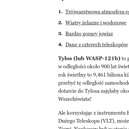
Trójwarstwowa atmosfera e
Wiatry żelazne i wodorowe
Bardzo gorący jowisz
Dane z czterech teleskopów
Tylos (lub WASP-121b)
to 
w odległości około 900 lat świ
rok świetlny to 9,461 biliona 
przebyć tę odległość samochod
dotarcie do Tylosa zajęłaby ok
Wszechświata!
Ale korzystając z instrument
Dużego Teleskopu (VLT), moż