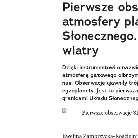
Pierwsze ob
atmosfery pl
Słonecznego.
wiatry
Dzięki instrumentowi o nazw
atmosferę gazowego olbrzyma
nas. Obserwacje ujawniły tr
egzoplanety. Jest to pierws
granicami Układu Słoneczneg
Ewelina Zambrzycka-Kościelni