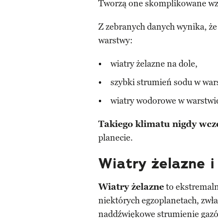
Tworzą one skomplikowane wzo
Z zebranych danych wynika, że 
warstwy:
wiatry żelazne na dole,
szybki strumień sodu w war
wiatry wodorowe w warstwie
Takiego klimatu nigdy wcz
planecie.
Wiatry żelazne 
Wiatry żelazne
to ekstremaln
niektórych egzoplanetach, zwł
naddźwiękowe strumienie gazów