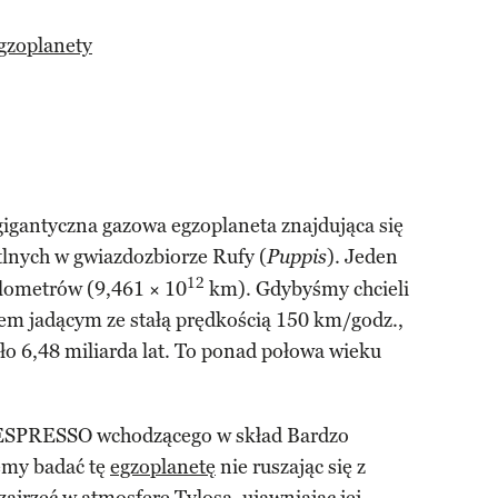
gzoplanety
gigantyczna gazowa egzoplaneta znajdująca się
etlnych w gwiazdozbiorze Rufy (
). Jeden
Puppis
12
kilometrów (9,461 × 10
km). Gdybyśmy chcieli
em jadącym ze stałą prędkością 150 km/godz.,
oło 6,48 miliarda lat. To ponad połowa wieku
u ESPRESSO wchodzącego w skład Bardzo
emy badać tę
egzoplanetę
nie ruszając się z