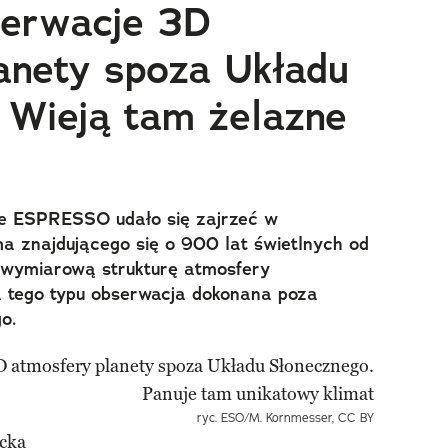
serwacje 3D
anety spoza Układu
 Wieją tam żelazne
ie ESPRESSO udało się zajrzeć w
 znajdującego się o 900 lat świetlnych od
ójwymiarową strukturę atmosfery
za tego typu obserwacja dokonana poza
o.
ryc. ESO/M. Kornmesser, CC BY
cka