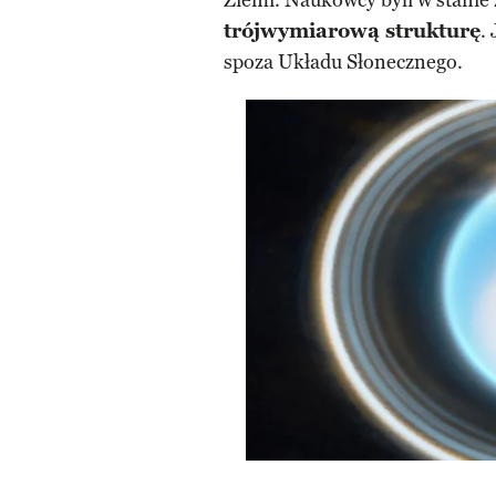
Ziemi. Naukowcy byli w stanie 
trójwymiarową strukturę
.
spoza Układu Słonecznego.