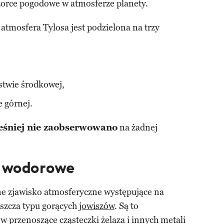
rce pogodowe w atmosferze planety.
atmosfera Tylosa jest podzielona na trzy
stwie środkowej,
 górnej.
eśniej nie zaobserwowano
na żadnej
i wodorowe
e zjawisko atmosferyczne występujące na
aszcza typu gorących
jowiszów
. Są to
 przenoszące cząsteczki żelaza i innych metali