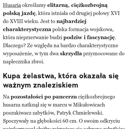
Husarią
określamy
elitarną, ciężkozbrojną
polską jazdę
, która istniała od drugiej połowy XVI
do XVIII wieku. Jest to
najbardziej
charakterystyczna
polska formacja wojskowa,
która nieprzerwanie budzi
podziw i fascynację
.
Dlaczego? Ze względu na bardzo charakterystyczne
wyposażenie, w tym dwa
skrzydła
przymocowane do
naplecznika zbroi.
Kupa żelastwa, która okazała się
ważnym znaleziskiem
Na
pozostałości po pancerzu
ciężkozbrojnego
husarza natknął się w marcu w Mikułowicach
poszukiwacz zabytków, Patryk Chmielewski.
Spoczywały na głębokości 60 cm. O swoim odkryciu
poinformował służby zajmujące się ochroną zabytków.