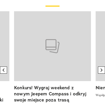
Pokazywanie elementu 1 z 20
previous element
n
Konkurs! Wygraj weekend z
Niem
nowym Jeepem Compass i odkryj
Współp
ki
swoje miejsce poza trasą