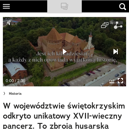
Skip
to
NATIONAL GEOGRAPHIC
main
content
TRAVELER
PODCASTY
Sklep
Newsletter
0:00 / 2:35
Cuda Polski
Historia
Wielki Konkurs Fotograficzny
W województwie świętokrzyskim
Trendbook Podróżniczy
odkryto unikatowy XVII-wieczny
Polecane
pancerz. To zbroja husarska