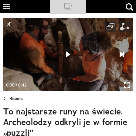
Skip
to
NATIONAL GEOGRAPHIC
main
content
TRAVELER
PODCASTY
Sklep
Newsletter
0:00 / 0:42
Cuda Polski
Historia
Wielki Konkurs Fotograficzny
To najstarsze runy na świecie.
Trendbook Podróżniczy
Archeolodzy odkryli je w formie
Polecane
„puzzli”