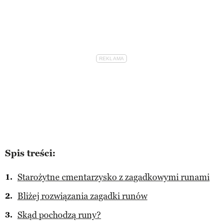
Spis treści:
Starożytne cmentarzysko z zagadkowymi runami
Bliżej rozwiązania zagadki runów
Skąd pochodzą runy?