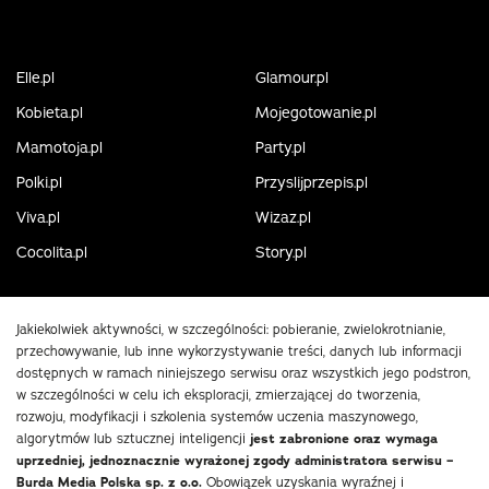
Elle.pl
Glamour.pl
Kobieta.pl
Mojegotowanie.pl
Mamotoja.pl
Party.pl
Polki.pl
Przyslijprzepis.pl
Viva.pl
Wizaz.pl
Cocolita.pl
Story.pl
Jakiekolwiek aktywności, w szczególności: pobieranie, zwielokrotnianie,
przechowywanie, lub inne wykorzystywanie treści, danych lub informacji
dostępnych w ramach niniejszego serwisu oraz wszystkich jego podstron,
w szczególności w celu ich eksploracji, zmierzającej do tworzenia,
rozwoju, modyfikacji i szkolenia systemów uczenia maszynowego,
algorytmów lub sztucznej inteligencji
jest zabronione oraz wymaga
uprzedniej, jednoznacznie wyrażonej zgody administratora serwisu –
Burda Media Polska sp. z o.o.
Obowiązek uzyskania wyraźnej i