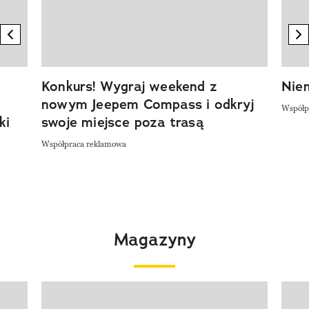
previous element
n
Konkurs! Wygraj weekend z
Niem
nowym Jeepem Compass i odkryj
Współp
ki
swoje miejsce poza trasą
Współpraca reklamowa
Magazyny
Pokazywanie elementu 1 z 4