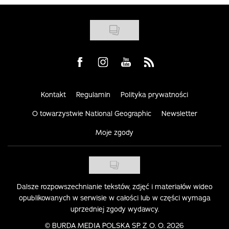
Visit us on Facebook
Visit us on Instagram
Visit us on Youtube
Visit us on Rss
Kontakt
Regulamin
Polityka prywatności
O towarzystwie National Geographic
Newsletter
Moje zgody
Dalsze rozpowszechnianie tekstów, zdjęć i materiałów wideo
opublikowanych w serwisie w całości lub w części wymaga
uprzedniej zgody wydawcy.
©
BURDA MEDIA POLSKA SP. Z O. O. 2026