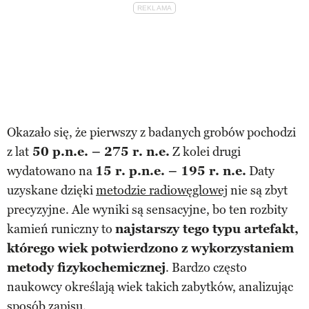
Okazało się, że pierwszy z badanych grobów pochodzi
z lat
50 p.n.e. – 275 r. n.e.
Z kolei drugi
wydatowano na
15 r. p.n.e. – 195 r. n.e.
Daty
uzyskane dzięki
metodzie radiowęglowej
nie są zbyt
precyzyjne. Ale wyniki są sensacyjne, bo ten rozbity
kamień runiczny to
najstarszy tego typu artefakt,
którego wiek potwierdzono z wykorzystaniem
metody fizykochemicznej
. Bardzo często
naukowcy określają wiek takich zabytków, analizując
sposób zapisu.