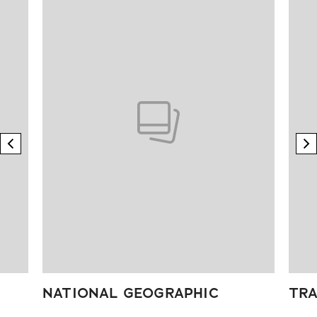
previous element
n
NATIONAL GEOGRAPHIC
TRA