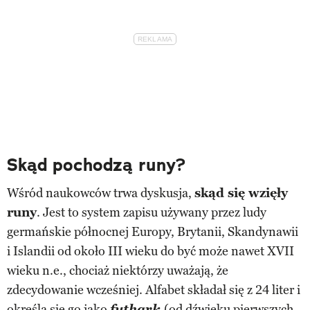
Skąd pochodzą runy?
Wśród naukowców trwa dyskusja,
skąd się wzięły
runy
. Jest to system zapisu używany przez ludy
germańskie północnej Europy, Brytanii, Skandynawii
i Islandii od około III wieku do być może nawet XVII
wieku n.e., chociaż niektórzy uważają, że
zdecydowanie wcześniej. Alfabet składał się z 24 liter i
określa się go jako
futhark
(od dźwięku pierwszych