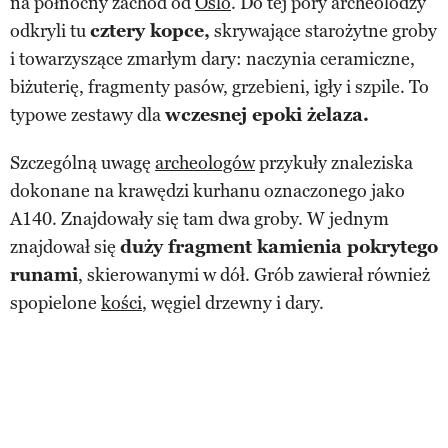
na północny zachód od
Oslo
. Do tej pory archeolodzy
odkryli tu
cztery kopce,
skrywające starożytne groby
i towarzyszące zmarłym dary: naczynia ceramiczne,
biżuterię, fragmenty pasów, grzebieni, igły i szpile. To
typowe zestawy dla
wczesnej epoki żelaza.
Szczególną uwagę
archeologów
przykuły znaleziska
dokonane na krawędzi kurhanu oznaczonego jako
A140. Znajdowały się tam dwa groby. W jednym
znajdował się
duży fragment kamienia pokrytego
runami
, skierowanymi w dół. Grób zawierał również
spopielone
kości
, węgiel drzewny i dary.