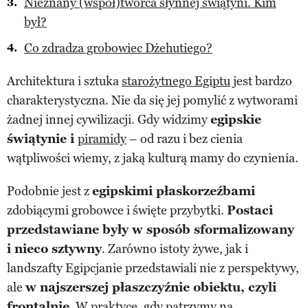
Nieznany (współ)twórca słynnej świątyni. Kim
był?
Co zdradza grobowiec Dżehutiego?
Architektura i sztuka
starożytnego Egiptu
jest bardzo
charakterystyczna. Nie da się jej pomylić z wytworami
żadnej innej cywilizacji. Gdy widzimy
egipskie
świątynie i
piramidy
– od razu i bez cienia
wątpliwości wiemy, z jaką kulturą mamy do czynienia.
Podobnie jest z
egipskimi płaskorzeźbami
zdobiącymi grobowce i święte przybytki.
Postaci
przedstawiane były w sposób sformalizowany
i nieco sztywny
. Zarówno istoty żywe, jak i
landszafty Egipcjanie przedstawiali nie z perspektywy,
ale
w najszerszej płaszczyźnie obiektu, czyli
frontalnie
. W praktyce, gdy patrzymy na