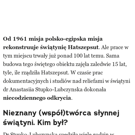
Od 1961 misja polsko-egipska misja
rekonstruuje świątynię Hatszepsut
. Ale prace w
tym miejscu trwały już ponad 100 lat temu. Sama
budowa tego świętego obiektu zajęła zaledwie 15 lat,
tyle, ile rządziła Hatszepsut. W czasie prac
dokumentacyjnych i studiów nad reliefami w świątyni
dr Anastasiia Stupko-Lubczynska dokonała
niecodziennego odkrycia
.
Nieznany (współ)twórca słynnej
świątyni. Kim był?
Dr Stupko-Lubczynska spędziła wiele godzin w