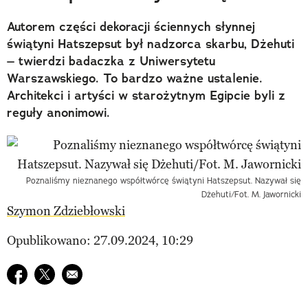
Autorem części dekoracji ściennych słynnej
świątyni Hatszepsut był nadzorca skarbu, Dżehuti
– twierdzi badaczka z Uniwersytetu
Warszawskiego. To bardzo ważne ustalenie.
Architekci i artyści w starożytnym Egipcie byli z
reguły anonimowi.
Poznaliśmy nieznanego współtwórcę świątyni Hatszepsut. Nazywał się
Dżehuti/Fot. M. Jawornicki
Szymon Zdziebłowski
Opublikowano: 27.09.2024, 10:29
Udostępnij na facebook
Udostępnij na twitter
E-mail do przyjaciela