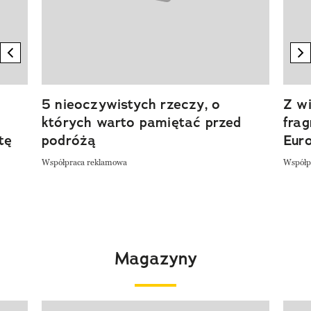
previous element
n
5 nieoczywistych rzeczy, o
Z wi
których warto pamiętać przed
fra
tę
podróżą
Eur
Współpraca reklamowa
Współp
Magazyny