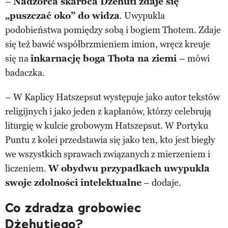
–
Nadzorca skarbca Dżehuti zdaje się
„puszczać oko” do widza
. Uwypukla
podobieństwa pomiędzy sobą i bogiem Thotem. Zdaje
się też bawić współbrzmieniem imion, wręcz kreuje
się na
inkarnację boga Thota na ziemi
– mówi
badaczka.
– W Kaplicy Hatszepsut występuje jako autor tekstów
religijnych i jako jeden z kapłanów, którzy celebrują
liturgię w kulcie grobowym Hatszepsut. W Portyku
Puntu z kolei przedstawia się jako ten, kto jest biegły
we wszystkich sprawach związanych z mierzeniem i
liczeniem.
W obydwu przypadkach uwypukla
swoje zdolności intelektualne
– dodaje.
Co zdradza grobowiec
Dżehutiego?