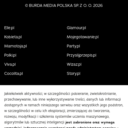
©
BURDA MEDIA POLSKA SP. Z O. O. 2026
Elle.pl
Glamour.pl
Kobieta.pl
Mojegotowanie.pl
Mamotoja.pl
Party.pl
Polki.pl
Przyslijprzepis.pl
Viva.pl
Wizaz.pl
Cocolita.pl
Story.pl
Jakiekolwiek aktywności, w szczególności: pobieranie, zwielokrotnianie,
przechowywanie, lub inne wykorzystywanie treści, danych lub informacji
dostępnych w ramach niniejszego serwisu oraz wszystkich jego podstron,
w szczególności w celu ich eksploracji, zmierzającej do tworzenia,
rozwoju, modyfikacji i szkolenia systemów uczenia maszynowego,
algorytmów lub sztucznej inteligencji
jest zabronione oraz wymaga
uprzedniej, jednoznacznie wyrażonej zgody administratora serwisu –