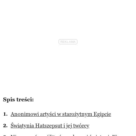
Spis treści:
Anonimowi artyści w starożytnym Egipcie
Świątynia Hatszepsut i jej twórcy