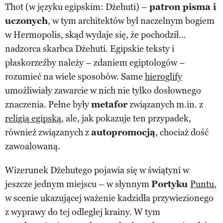
Thot (w języku egipskim: Dżehuti) –
patron pisma i
uczonych
, w tym architektów był naczelnym bogiem
w Hermopolis, skąd wydaje się, że pochodził…
nadzorca skarbca Dżehuti. Egipskie teksty i
płaskorzeźby należy – zdaniem egiptologów –
rozumieć na wiele sposobów. Same
hieroglify
umożliwiały zawarcie w nich nie tylko dosłownego
znaczenia. Pełne były
metafor
związanych m.in. z
religią egipską
, ale, jak pokazuje ten przypadek,
również związanych z
autopromocją
, chociaż dość
zawoalowaną.
Wizerunek Dżehutego pojawia się w świątyni w
jeszcze jednym miejscu – w słynnym
Portyku
Puntu
,
w scenie ukazującej ważenie kadzidła przywiezionego
z wyprawy do tej odległej krainy. W tym