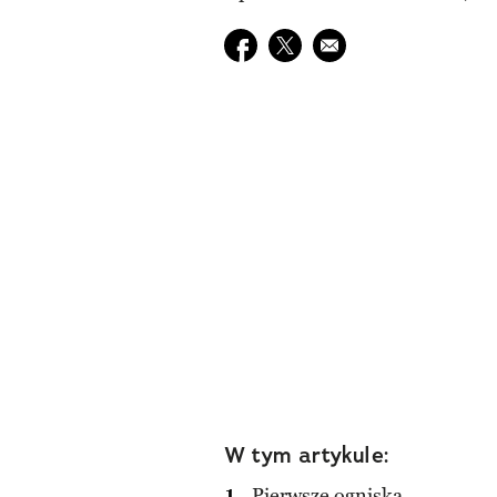
Udostępnij na facebook
Udostępnij na twitter
E-mail do przyjaciela
W tym artykule:
Pierwsze ogniska