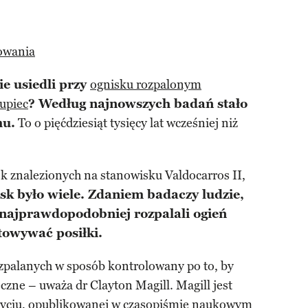
owania
ie usiedli przy
ognisku rozpalonym
 upiec
? Według najnowszych badań stało
mu.
To o pięćdziesiąt tysięcy lat wcześniej niż
k znalezionych na stanowisku Valdocarros II,
sk było wiele. Zdaniem badaczy ludzie,
, najprawdopodobniej rozpalali ogień
otowywać posiłki.
ozpalanych w sposób kontrolowany po to, by
czne – uważa dr Clayton Magill. Magill jest
yciu, opublikowanej w czasopiśmie naukowym