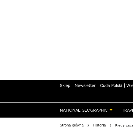
Skip
to
main
content
Sklep
Newsletter
Cuda Polski
Wie
NATIONAL GEOGRAPHIC
TRAV
Strona główna
Historia
Kiedy zacz