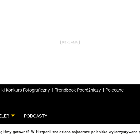
lki Konkurs Fotograficzny
Trendbook Podróżniczy
Polecane
ELER
PODCASTY
ęliśmy gotować? W Hiszpanii znaleziono najstarsze paleniska wykorzystywane p