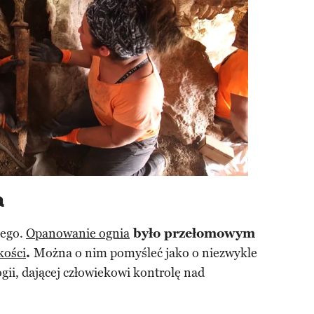
a
nego.
Opanowanie ognia
było przełomowym
kości
.
Można o nim pomyśleć jako o niezwykle
ii, dającej człowiekowi kontrolę nad