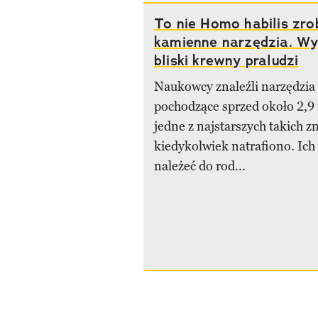
To nie Homo habilis zro
kamienne narzędzia. Wy
bliski krewny praludzi
Naukowcy znaleźli narzędzi
pochodzące sprzed około 2,9 
jedne z najstarszych takich zn
kiedykolwiek natrafiono. Ich
należeć do rod...