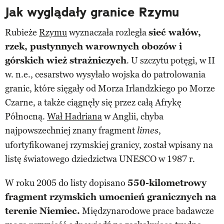
Jak wyglądały granice Rzymu
Rubieże
Rzymu
wyznaczała rozległa
sieć wałów,
rzek, pustynnych warownych obozów i
górskich wież strażniczych
. U szczytu potęgi, w II
w. n.e., cesarstwo wysyłało wojska do patrolowania
granic, które sięgały od Morza Irlandzkiego po Morze
Czarne, a także ciągnęły się przez całą Afrykę
Północną.
Wał Hadriana
w Anglii, chyba
najpowszechniej znany fragment
,
limes
ufortyfikowanej rzymskiej granicy, został wpisany na
listę światowego dziedzictwa UNESCO w 1987 r.
W roku 2005 do listy dopisano
550-kilometrowy
fragment rzymskich umocnień granicznych na
terenie Niemiec.
Międzynarodowe prace badawcze