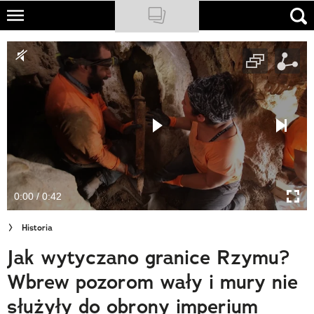
Skip
to
NATIONAL GEOGRAPHIC
main
content
TRAVELER
PODCASTY
Sklep
Newsletter
0:00 / 0:42
Cuda Polski
Historia
Wielki Konkurs Fotograficzny
Jak wytyczano granice Rzymu?
Trendbook Podróżniczy
Wbrew pozorom wały i mury nie
Polecane
służyły do obrony imperium