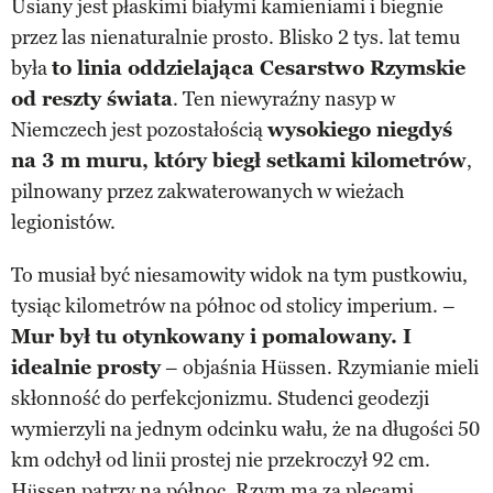
Usiany jest płaskimi białymi kamieniami i biegnie
przez las nienaturalnie prosto. Blisko 2 tys. lat temu
była
to linia oddzielająca Cesarstwo Rzymskie
od reszty świata
. Ten niewyraźny nasyp w
Niemczech jest pozostałością
wysokiego niegdyś
na 3 m muru, który biegł setkami kilometrów
,
pilnowany przez zakwaterowanych w wieżach
legionistów.
To musiał być niesamowity widok na tym pustkowiu,
tysiąc kilometrów na północ od stolicy imperium. –
Mur był tu otynkowany i pomalowany. I
idealnie prosty
– objaśnia Hüssen. Rzymianie mieli
skłonność do perfekcjonizmu. Studenci geodezji
wymierzyli na jednym odcinku wału, że na długości 50
km odchył od linii prostej nie przekroczył 92 cm.
Hüssen patrzy na północ. Rzym ma za plecami,