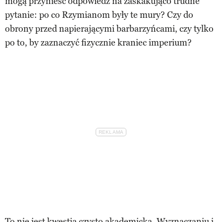
mogą przynieść odpowiedź na zaskakująco trudne
pytanie: po co Rzymianom były te mury? Czy do
obrony przed napierającymi barbarzyńcami, czy tylko
po to, by zaznaczyć fizycznie kraniec imperium?
To nie jest kwestia czysto akademicka. Wyznaczaniu i