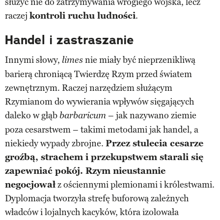
służyć nie do zatrzymywania wrogiego wojska, lecz
raczej
kontroli ruchu ludności
.
Handel i zastraszanie
Innymi słowy,
nie miały być nieprzenikliwą
limes
barierą chroniącą Twierdzę Rzym przed światem
zewnętrznym. Raczej narzędziem służącym
Rzymianom do wywierania wpływów sięgających
daleko w głąb
– jak nazywano ziemie
barbaricum
poza cesarstwem – takimi metodami jak handel, a
niekiedy wypady zbrojne.
Przez stulecia cesarze
groźbą, strachem i przekupstwem starali się
zapewniać pokój. Rzym nieustannie
negocjował
z ościennymi plemionami i królestwami.
Dyplomacja tworzyła strefę buforową zależnych
władców i lojalnych kacyków, która izolowała