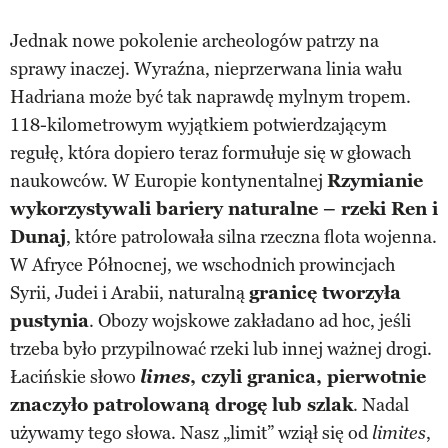
Jednak nowe pokolenie archeologów patrzy na
sprawy inaczej. Wyraźna, nieprzerwana linia wału
Hadriana może być tak naprawdę mylnym tropem.
118-kilometrowym wyjątkiem potwierdzającym
regułę, która dopiero teraz formułuje się w głowach
naukowców. W Europie kontynentalnej
Rzymianie
wykorzystywali bariery naturalne – rzeki Ren i
Dunaj
, które patrolowała silna rzeczna flota wojenna.
W Afryce Północnej, we wschodnich prowincjach
Syrii, Judei i Arabii, naturalną
granicę tworzyła
pustynia
. Obozy wojskowe zakładano ad hoc, jeśli
trzeba było przypilnować rzeki lub innej ważnej drogi.
Łacińskie słowo
limes
, czyli granica, pierwotnie
znaczyło patrolowaną drogę lub szlak
. Nadal
używamy tego słowa. Nasz „limit” wziął się od
,
limites