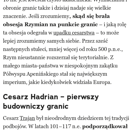
obronie granic także i dzisiaj nadaje się wielkie
znaczenie. Jeśli zrozumiemy
, skąd się brała
obsesja Rzymian na punkcie granic
– i jaką rolę
ta obsesja odegrała w
upadku cesarstwa
– to może
lepiej zrozumiemy samych siebie. Przez sześć
następnych stuleci, mniej więcej od roku 500 p.n.e.,
Rzym nieustannie rozszerzał się terytorialnie. Z
małego miasta-państwa w niespokojnym zakątku
Półwyspu Apenińskiego stał się największym
imperium, jakie kiedykolwiek widziała Europa.
Cesarz Hadrian – pierwszy
budowniczy granic
Cesarz
Trajan
był nieodrodnym dziedzicem tej tradycji
podbojów. W latach 101–117 n.e.
podporządkował