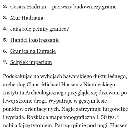
Cesarz Hadrian – pierwszy budowniczy granic
Mur Hadriana
Jaką rolę pełniły granice?
Handel i zastraszanie
Granica na Eufracie
Schyłek imperium
Podskakując na wybojach bawarskiego duktu leśnego,
archeolog Claus-Michael Hüssen z Niemieckiego
Instytutu Archeologicznego przygląda się drzewom po
lewej stronie drogi. Wypatruje w gęstym lesie
punktów orientacyjnych. Nagle zatrzymuje furgonetkę
i wysiada. Rozkłada mapę topograficzną 1:50 tys. i
nabija fajkę tytoniem. Patrząc pilnie pod nogi, Hussen