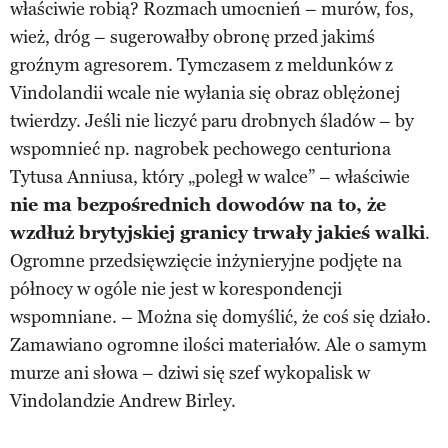
właściwie robią? Rozmach umocnień – murów, fos,
wież, dróg – sugerowałby obronę przed jakimś
groźnym agresorem. Tymczasem z meldunków z
Vindolandii wcale nie wyłania się obraz oblężonej
twierdzy. Jeśli nie liczyć paru drobnych śladów – by
wspomnieć np. nagrobek pechowego centuriona
Tytusa Anniusa, który „poległ w walce” – właściwie
nie ma bezpośrednich dowodów na to, że
wzdłuż brytyjskiej granicy trwały jakieś walki
.
Ogromne przedsięwzięcie inżynieryjne podjęte na
północy w ogóle nie jest w korespondencji
wspomniane. – Można się domyślić, że coś się działo.
Zamawiano ogromne ilości materiałów. Ale o samym
murze ani słowa – dziwi się szef wykopalisk w
Vindolandzie Andrew Birley.