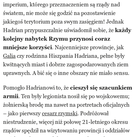
imperium, którego przeznaczeniem są rządy nad
światem, nie może się godzić na pozostawienie
jakiegoś terytorium poza swym zasięgiem! Jednak
Hadrian przypuszczalnie uświadomił sobie, że
każdy
kolejny nabytek Rzymu przynosi coraz
mniejsze korzyści
. Najcenniejsze prowincje, jak
Galia
czy rodzinna Hiszpania Hadriana, pełne były
kwitnących miast i dobrze zagospodarowanych ziem
uprawnych. A bić się o inne obszary nie miało sensu.
Pomogło Hadrianowi to, że
cieszył się szacunkiem
armii
. Ten były legionista nosił się po wojskowemu;
żołnierską brodę ma nawet na portretach oficjalnych
– jako pierwszy
cesarz rzymski
. Podróżował
niestrudzenie, więcej niż połowę 21-letniego okresu
rządów spędził na wizytowaniu prowincji i oddziałów