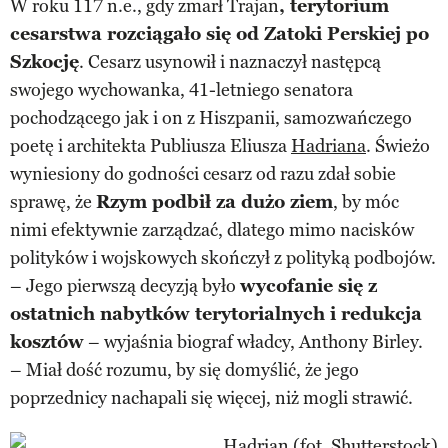
W roku 117 n.e., gdy zmarł Trajan
, terytorium
cesarstwa rozciągało się od Zatoki Perskiej po
Szkocję
. Cesarz usynowił i naznaczył następcą
swojego wychowanka, 41-letniego senatora
pochodzącego jak i on z Hiszpanii, samozwańczego
poetę i architekta Publiusza Eliusza
Hadriana
. Świeżo
wyniesiony do godności cesarz od razu zdał sobie
sprawę, że
Rzym podbił za dużo ziem
, by móc
nimi efektywnie zarządzać, dlatego mimo nacisków
polityków i wojskowych skończył z polityką podbojów.
– Jego pierwszą decyzją było
wycofanie się z
ostatnich nabytków terytorialnych i redukcja
kosztów
– wyjaśnia biograf władcy, Anthony Birley.
– Miał dość rozumu, by się domyślić, że jego
poprzednicy nachapali się więcej, niż mogli strawić.