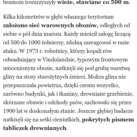
bramom towarzyszyły
wieże, stawiane co 500 m
.
Kilka kilometrów w głębi własnego terytorium
założono sieć warownych obozów,
odległych od
siebie o pół dnia marszu. Każdy mieścił załogę liczącą
od 500 do 1000 żołnierzy, zdolną zareagować w razie
ataku. W 1973 r. robotnicy, którzy kopali rów
odwadniający w Vindolandzie, typowym frontowym
umocnionym obozie, natknęli się pod grubą warstwą
gliny na stosy starożytnych śmieci. Mokra glina nie
przepuszczała powietrza, dzięki czemu wszystko,
zarówno budynki, jak i tkaniny, drewniane grzebienie,
skórzane obuwie i odchody psów, zachowało się przez
1900 lat w doskonałym stanie. Jeszcze głębiej badacze
natknęli się na setki cieniutkich,
pokrytych pismem
tabliczek drewnianych
.