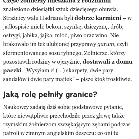
Część żołnierzy mieszkała z rodzinami
–
znaleziono dziesiątki sztuk dziecięcego obuwia.
Strażnicy wału Hadriana byli
dobrze karmieni
– w
jadłospisie mieli: bekon, szynkę, dziczyznę, drób,
ostrygi, jabłka, jajka, miód, piwo oraz wino. Nie
brakowało im też ulubionej przyprawy
, czyli
garum
sfermentowanego sosu rybnego. Żołnierze, którzy
pozostawili rodziny w ojczyźnie,
dostawali z domu
paczki
. „Wysyłam ci (...) skarpety, dwie pary
sandałów i dwie pary majtek” – pisze ktoś troskliwie.
Jaką rolę pełniły granice?
Naukowcy zadają dziś sobie podstawowe pytanie,
które niewątpliwie przechodziło przez głowę także
rzymskim żołnierzom szczękającym zębami podczas
patroli w zimnym angielskim deszczu: co oni tu