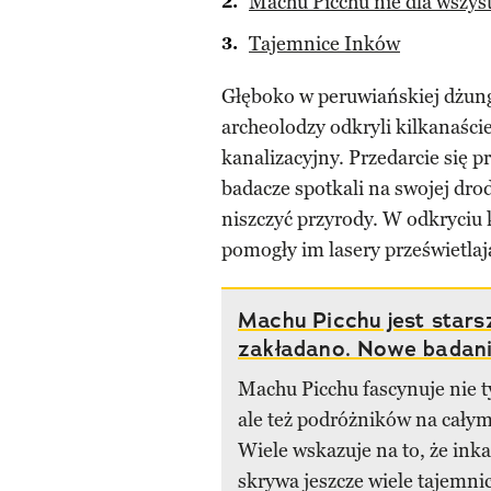
Machu Picchu nie dla wszys
Tajemnice Inków
Głęboko w peruwiańskiej dżung
archeolodzy odkryli kilkanaści
kanalizacyjny. Przedarcie się p
badacze spotkali na swojej dro
niszczyć przyrody. W odkryciu k
pomogły im lasery prześwietlaj
Machu Picchu jest starsz
zakładano. Nowe badan
Machu Picchu fascynuje nie ty
ale też podróżników na całym
Wiele wskazuje na to, że ink
skrywa jeszcze wiele tajemnic