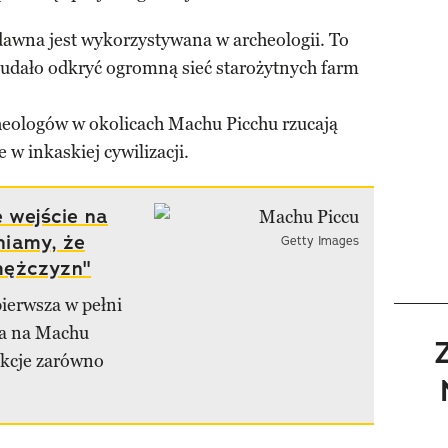
awna jest wykorzystywana w archeologii. To
 udało odkryć ogromną sieć starożytnych farm
cheologów w okolicach Machu Picchu rzucają
w inkaskiej cywilizacji.
e wejście na
niamy, że
Getty Images
mężczyzn"
pierwsza w pełni
wa na Machu
nkcje zarówno
.