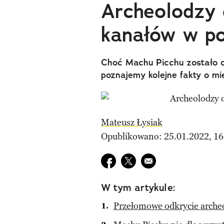
Archeolodzy 
kanałów w po
Choć Machu Picchu zostało od
poznajemy kolejne fakty o mie
Mateusz Łysiak
Opublikowano: 25.01.2022, 16
Udostępnij na facebook
Udostępnij na twitter
E-mail do przyjaciela
W tym artykule:
Przełomowe odkrycie arche