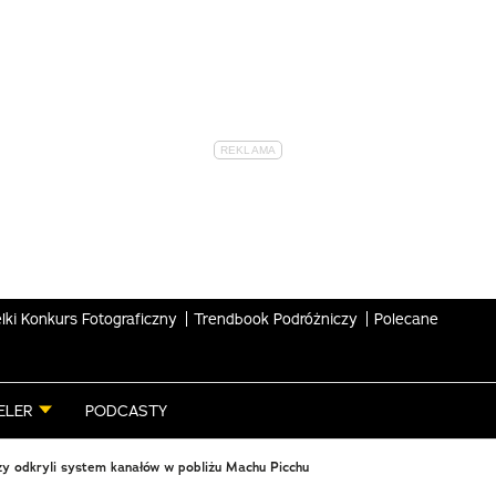
lki Konkurs Fotograficzny
Trendbook Podróżniczy
Polecane
ELER
PODCASTY
y odkryli system kanałów w pobliżu Machu Picchu