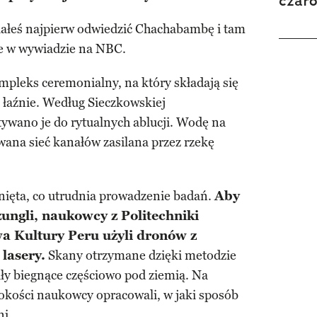
czar
iałeś najpierw odwiedzić Chachabambę i tam
je w wywiadzie na NBC.
leks ceremonialny, na który składają się
o łaźnie. Według Sieczkowskiej
wano je do rytualnych ablucji. Wodę na
ana sieć kanałów zasilana przez rzekę
śnięta, co utrudnia prowadzenie badań.
Aby
żungli, naukowcy z Politechniki
wa Kultury Peru użyli dronów z
lasery.
Skany otrzymane dzięki metodzie
y biegnące częściowo pod ziemią. Na
bokości naukowcy opracowali, w jaki sposób
ni.