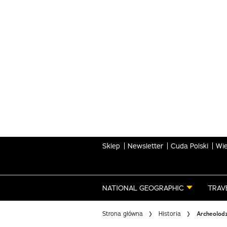
Skip
to
main
content
Sklep
Newsletter
Cuda Polski
Wie
NATIONAL GEOGRAPHIC
TRAV
Strona główna
Historia
Archeolodz