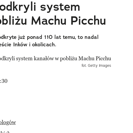
odkryli system
bliżu Machu Picchu
kryte już ponad 110 lat temu, to nadal
ście Inków i okolicach.
fot. Getty Images
:30
ologów