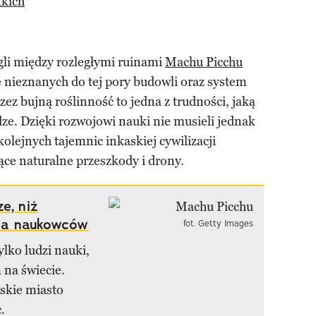
tkich
li między rozległymi ruinami
Machu Picchu
e nieznanych do tej pory budowli oraz system
rzez bujną roślinność to jedna z trudności, jaką
dze. Dzięki rozwojowi nauki nie musieli jednak
olejnych tajemnic inkaskiej cywilizacji
ące naturalne przeszkody i drony.
e, niż
ia naukowców
fot. Getty Images
lko ludzi nauki,
 na świecie.
askie miasto
.