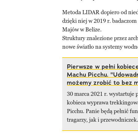
Metoda LIDAR dopiero od nied
dzięki niej w 2019 r. badaczom
Majów w Belize.
Struktury znalezione przez ar
nowe światło na systemy wodne 
Pierwsze w pełni kobiec
Machu Picchu. "Udowad
możemy zrobić to bez 
30 marca 2021 r. wystartuje 
kobieca wyprawa trekkingo
Picchu. Panie będą pełnić fu
tragarzy, jak i przewodniczek