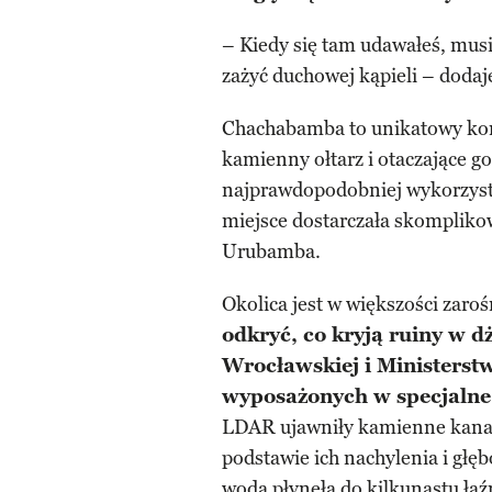
– Kiedy się tam udawałeś, mus
zażyć duchowej kąpieli – doda
Chachabamba to unikatowy komp
kamienny ołtarz i otaczające g
najprawdopodobniej wykorzysty
miejsce dostarczała skomplikow
Urubamba.
Okolica jest w większości zaro
odkryć, co kryją ruiny w d
Wrocławskiej i Ministerst
wyposażonych w specjalne 
LDAR ujawniły kamienne kanał
podstawie ich nachylenia i głę
woda płynęła do kilkunastu łaź